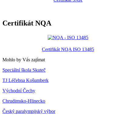
Certifikát NQA
Certifikát NQA ISO 13485
Mohlo by Vás zajímat
Speciální škola Skuteč
TJ Léčebna Košumberk
Východní Čechy
Chrudimsko-Hlinecko
Český paralympijský výbor