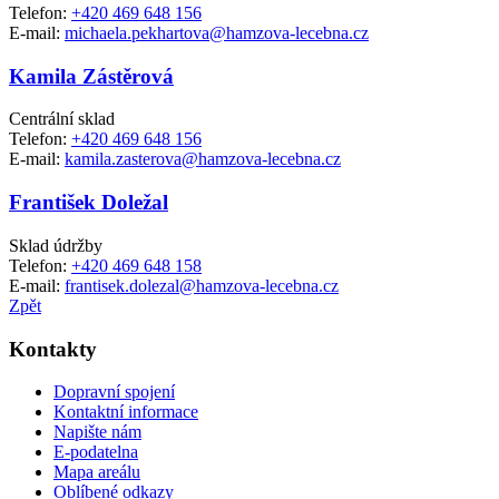
Telefon:
+420 469 648 156
E-mail:
michaela.pekhartova@hamzova-lecebna.cz
Kamila Zástěrová
Centrální sklad
Telefon:
+420 469 648 156
E-mail:
kamila.zasterova@hamzova-lecebna.cz
František Doležal
Sklad údržby
Telefon:
+420 469 648 158
E-mail:
frantisek.dolezal@hamzova-lecebna.cz
Zpět
Kontakty
Dopravní spojení
Kontaktní informace
Napište nám
E-podatelna
Mapa areálu
Oblíbené odkazy