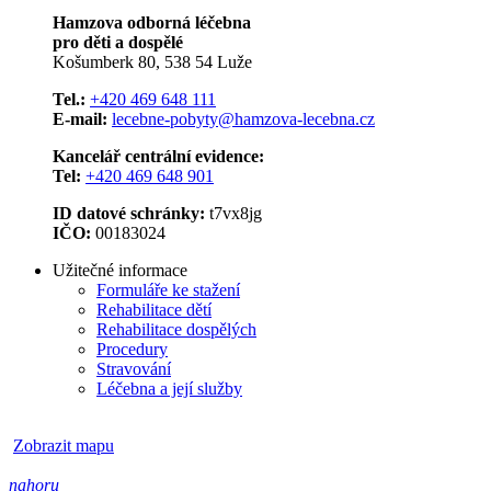
Hamzova odborná léčebna
pro děti a dospělé
Košumberk 80, 538 54 Luže
Tel.:
+420 469 648 111
E-mail:
lecebne-pobyty@hamzova-lecebna.cz
Kancelář centrální evidence:
Tel:
+420 469 648 901
ID datové schránky:
t7vx8jg
IČO:
00183024
Užitečné informace
Formuláře ke stažení
Rehabilitace dětí
Rehabilitace dospělých
Procedury
Stravování
Léčebna a její služby
Zobrazit mapu
nahoru