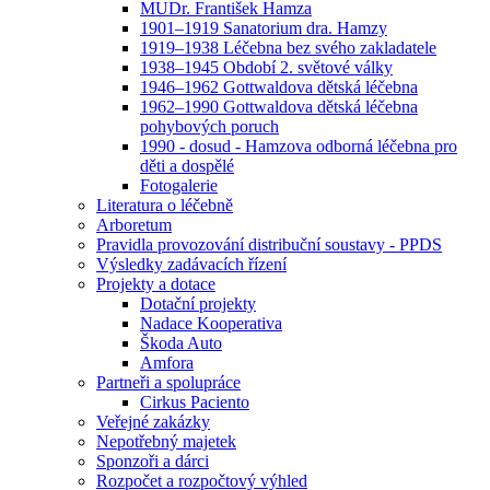
MUDr. František Hamza
1901–1919 Sanatorium dra. Hamzy
1919–1938 Léčebna bez svého zakladatele
1938–1945 Období 2. světové války
1946–1962 Gottwaldova dětská léčebna
1962–1990 Gottwaldova dětská léčebna
pohybových poruch
1990 - dosud - Hamzova odborná léčebna pro
děti a dospělé
Fotogalerie
Literatura o léčebně
Arboretum
Pravidla provozování distribuční soustavy - PPDS
Výsledky zadávacích řízení
Projekty a dotace
Dotační projekty
Nadace Kooperativa
Škoda Auto
Amfora
Partneři a spolupráce
Cirkus Paciento
Veřejné zakázky
Nepotřebný majetek
Sponzoři a dárci
Rozpočet a rozpočtový výhled