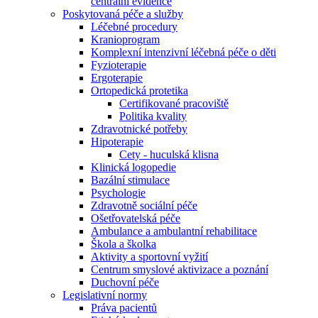
centrální evidence
Poskytovaná péče a služby
Léčebné procedury
Kranioprogram
Komplexní intenzivní léčebná péče o děti
Fyzioterapie
Ergoterapie
Ortopedická protetika
Certifikované pracoviště
Politika kvality
Zdravotnické potřeby
Hipoterapie
Cety - huculská klisna
Klinická logopedie
Bazální stimulace
Psychologie
Zdravotně sociální péče
Ošetřovatelská péče
Ambulance a ambulantní rehabilitace
Škola a školka
Aktivity a sportovní vyžití
Centrum smyslové aktivizace a poznání
Duchovní péče
Legislativní normy
Práva pacientů