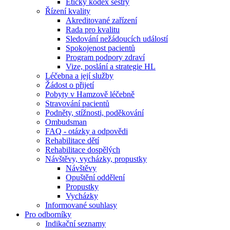
Etický kodex sestry
Řízení kvality
Akreditované zařízení
Rada pro kvalitu
Sledování nežádoucích událostí
Spokojenost pacientů
Program podpory zdraví
Vize, poslání a strategie HL
Léčebna a její služby
Žádost o přijetí
Pobyty v Hamzově léčebně
Stravování pacientů
Podněty, stížnosti, poděkování
Ombudsman
FAQ - otázky a odpovědi
Rehabilitace dětí
Rehabilitace dospělých
Návštěvy, vycházky, propustky
Návštěvy
Opuštění oddělení
Propustky
Vycházky
Informované souhlasy
Pro odborníky
Indikační seznamy