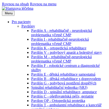
Rovnou na obsah
Rovnou na menu
Menu
Pro pacienty
Pavilóny
Pavilón A - rehabilitačně - neurologická
problematika včetně CMP
Pavilón I - rehabilitačně-neurologická
problematika včetně CMP
Pavilón K - ortopedická rehabilitace
Pavilón V - pohybový aparát a bolestivé stavy
Pavilón M – rehabilitačně-neurologická
problematika včetně CMP
Pavilón F - robotické centrum a diagnostické
služby
Pavilón E - dětská rehabilitace samostatná
Pavilón B - dětská rehabilitace s doprovodem
Pavilón G - pohybová postižení dospělých
Spinální rehabilitační jednotka (SRJ)
Pavilón D - spinální rehabilitace, amputace
Pavilón C - ošetřovatelská péče, geriatrie
Pavilon OP - Ortopedická protetika
Pavilón T - ambulantní rehabilitace a kancelář