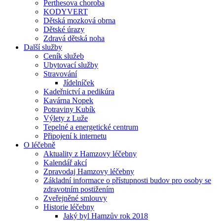
Perthesova choroba
KODYVERT
Dětská mozková obrna
Dětské úrazy
Zdravá dětská noha
Další služby
Ceník služeb
Ubytovací služby
Stravování
Jídelníček
Kadeřnictví a pedikúra
Kavárna Nopek
Potraviny Kubík
Výlety z Luže
Tepelné a energetické centrum
Připojení k internetu
O léčebně
Aktuality z Hamzovy léčebny
Kalendář akcí
Zpravodaj Hamzovy léčebny
Základní informace o přístupnosti budov pro osoby se
zdravotním postižením
Zveřejněné smlouvy
Historie léčebny
Jaký byl Hamzův rok 2018