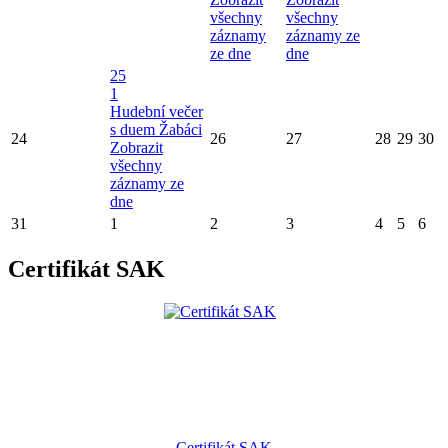
všechny
všechny
záznamy
záznamy ze
ze dne
dne
25
1
Hudební večer
s duem Žabáci
24
26
27
28
29
30
Zobrazit
všechny
záznamy ze
dne
31
1
2
3
4
5
6
Certifikát SAK
Certifikát SAK