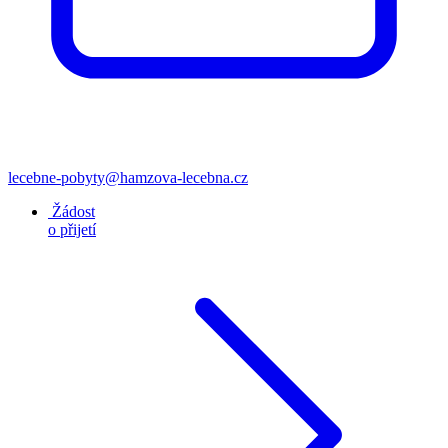
lecebne-pobyty@hamzova-lecebna.cz
Žádost
o přijetí