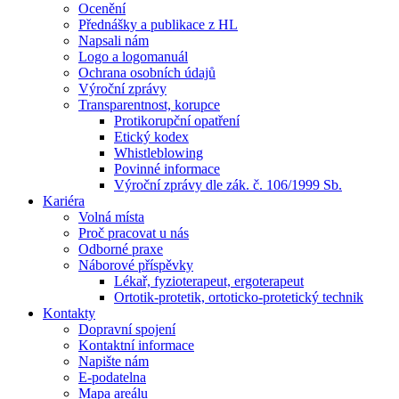
Ocenění
Přednášky a publikace z HL
Napsali nám
Logo a logomanuál
Ochrana osobních údajů
Výroční zprávy
Transparentnost, korupce
Protikorupční opatření
Etický kodex
Whistleblowing
Povinné informace
Výroční zprávy dle zák. č. 106/1999 Sb.
Kariéra
Volná místa
Proč pracovat u nás
Odborné praxe
Náborové příspěvky
Lékař, fyzioterapeut, ergoterapeut
Ortotik-protetik, ortoticko-protetický technik
Kontakty
Dopravní spojení
Kontaktní informace
Napište nám
E-podatelna
Mapa areálu