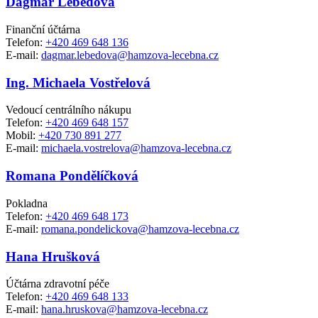
Dagmar Lebedová
Finanční účtárna
Telefon:
+420 469 648 136
E-mail:
dagmar.lebedova@hamzova-lecebna.cz
Ing. Michaela Vostřelová
Vedoucí centrálního nákupu
Telefon:
+420 469 648 157
Mobil:
+420 730 891 277
E-mail:
michaela.vostrelova@hamzova-lecebna.cz
Romana Pondělíčková
Pokladna
Telefon:
+420 469 648 173
E-mail:
romana.pondelickova@hamzova-lecebna.cz
Hana Hrušková
Účtárna zdravotní péče
Telefon:
+420 469 648 133
E-mail:
hana.hruskova@hamzova-lecebna.cz