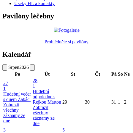
Úseky HL a kontakty
Pavilóny léčebny
Prohlédněte si pavilóny
Kalendář
Srpen
2026
Po
Út
St
Čt
Pá
So
Ne
28
27
1
1
Hudební
Hudební večer
odpoledne s
s duem Žabáci
Rejkou Marton
29
30
31
1
2
Zobrazit
Zobrazit
všechny
všechny
záznamy ze
záznamy ze
dne
dne
3
5