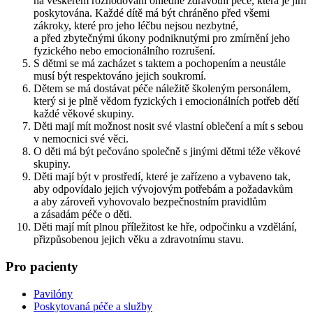
na veškerém rozhodování ohledně zdravotní péče, která je jim
poskytována. Každé dítě má být chráněno před všemi
zákroky, které pro jeho léčbu nejsou nezbytné,
a před zbytečnými úkony podniknutými pro zmírnění jeho
fyzického nebo emocionálního rozrušení.
S dětmi se má zacházet s taktem a pochopením a neustále
musí být respektováno jejich soukromí.
Dětem se má dostávat péče náležitě školeným personálem,
který si je plně vědom fyzických i emocionálních potřeb dětí
každé věkové skupiny.
Děti mají mít možnost nosit své vlastní oblečení a mít s sebou
v nemocnici své věci.
O děti má být pečováno společně s jinými dětmi téže věkové
skupiny.
Děti mají být v prostředí, které je zařízeno a vybaveno tak,
aby odpovídalo jejich vývojovým potřebám a požadavkům
a aby zároveň vyhovovalo bezpečnostním pravidlům
a zásadám péče o děti.
Děti mají mít plnou příležitost ke hře, odpočinku a vzdělání,
přizpůsobenou jejich věku a zdravotnímu stavu.
Pro pacienty
Pavilóny
Poskytovaná péče a služby