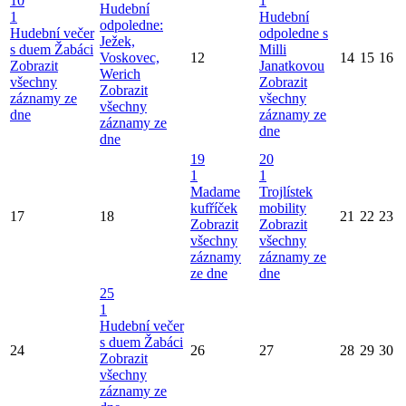
10
1
Hudební
1
Hudební
odpoledne:
Hudební večer
odpoledne s
Ježek,
s duem Žabáci
Milli
Voskovec,
12
14
15
16
Zobrazit
Janatkovou
Werich
všechny
Zobrazit
Zobrazit
záznamy ze
všechny
všechny
dne
záznamy ze
záznamy ze
dne
dne
19
20
1
1
Madame
Trojlístek
kufříček
mobility
17
18
21
22
23
Zobrazit
Zobrazit
všechny
všechny
záznamy
záznamy ze
ze dne
dne
25
1
Hudební večer
s duem Žabáci
24
26
27
28
29
30
Zobrazit
všechny
záznamy ze