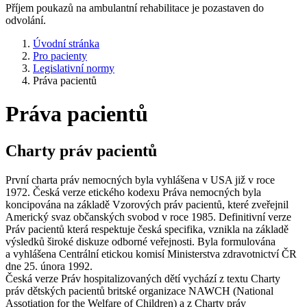
Příjem poukazů na ambulantní rehabilitace je pozastaven do
odvolání.
Úvodní stránka
Pro pacienty
Legislativní normy
Práva pacientů
Práva pacientů
Charty práv pacientů
První charta práv nemocných byla vyhlášena v USA již v roce
1972. Česká verze etického kodexu Práva nemocných byla
koncipována na základě Vzorových práv pacientů, které zveřejnil
Americký svaz občanských svobod v roce 1985. Definitivní verze
Práv pacientů která respektuje česká specifika, vznikla na základě
výsledků široké diskuze odborné veřejnosti. Byla formulována
a vyhlášena Centrální etickou komisí Ministerstva zdravotnictví ČR
dne 25. února 1992.
Česká verze Práv hospitalizovaných dětí vychází z textu Charty
práv dětských pacientů britské organizace NAWCH (National
Assotiation for the Welfare of Children) a z Charty práv