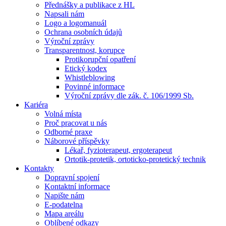
Přednášky a publikace z HL
Napsali nám
Logo a logomanuál
Ochrana osobních údajů
Výroční zprávy
Transparentnost, korupce
Protikorupční opatření
Etický kodex
Whistleblowing
Povinné informace
Výroční zprávy dle zák. č. 106/1999 Sb.
Kariéra
Volná místa
Proč pracovat u nás
Odborné praxe
Náborové příspěvky
Lékař, fyzioterapeut, ergoterapeut
Ortotik-protetik, ortoticko-protetický technik
Kontakty
Dopravní spojení
Kontaktní informace
Napište nám
E-podatelna
Mapa areálu
Oblíbené odkazy