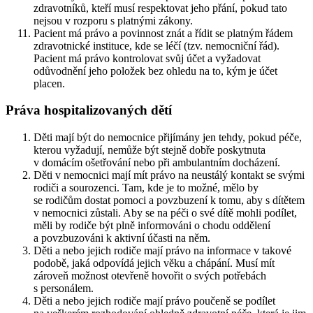
zdravotníků, kteří musí respektovat jeho přání, pokud tato
nejsou v rozporu s platnými zákony.
Pacient má právo a povinnost znát a řídit se platným řádem
zdravotnické instituce, kde se léčí (tzv. nemocniční řád).
Pacient má právo kontrolovat svůj účet a vyžadovat
odůvodnění jeho položek bez ohledu na to, kým je účet
placen.
Práva hospitalizovaných dětí
Děti mají být do nemocnice přijímány jen tehdy, pokud péče,
kterou vyžadují, nemůže být stejně dobře poskytnuta
v domácím ošetřování nebo při ambulantním docházení.
Děti v nemocnici mají mít právo na neustálý kontakt se svými
rodiči a sourozenci. Tam, kde je to možné, mělo by
se rodičům dostat pomoci a povzbuzení k tomu, aby s dítětem
v nemocnici zůstali. Aby se na péči o své dítě mohli podílet,
měli by rodiče být plně informováni o chodu oddělení
a povzbuzováni k aktivní účasti na něm.
Děti a nebo jejich rodiče mají právo na informace v takové
podobě, jaká odpovídá jejich věku a chápání. Musí mít
zároveň možnost otevřeně hovořit o svých potřebách
s personálem.
Děti a nebo jejich rodiče mají právo poučeně se podílet