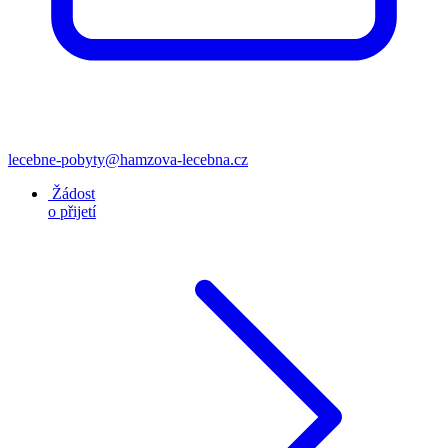
lecebne-pobyty@hamzova-lecebna.cz
Žádost
o přijetí