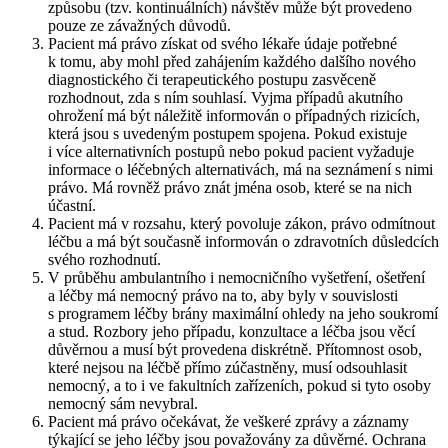
způsobu (tzv. kontinuálních) návštěv může být provedeno
pouze ze závažných důvodů.
Pacient má právo získat od svého lékaře údaje potřebné
k tomu, aby mohl před zahájením každého dalšího nového
diagnostického či terapeutického postupu zasvěceně
rozhodnout, zda s ním souhlasí. Vyjma případů akutního
ohrožení má být náležitě informován o případných rizicích,
která jsou s uvedeným postupem spojena. Pokud existuje
i více alternativních postupů nebo pokud pacient vyžaduje
informace o léčebných alternativách, má na seznámení s nimi
právo. Má rovněž právo znát jména osob, které se na nich
účastní.
Pacient má v rozsahu, který povoluje zákon, právo odmítnout
léčbu a má být současně informován o zdravotních důsledcích
svého rozhodnutí.
V průběhu ambulantního i nemocničního vyšetření, ošetření
a léčby má nemocný právo na to, aby byly v souvislosti
s programem léčby brány maximální ohledy na jeho soukromí
a stud. Rozbory jeho případu, konzultace a léčba jsou věcí
důvěrnou a musí být provedena diskrétně. Přítomnost osob,
které nejsou na léčbě přímo zúčastněny, musí odsouhlasit
nemocný, a to i ve fakultních zařízeních, pokud si tyto osoby
nemocný sám nevybral.
Pacient má právo očekávat, že veškeré zprávy a záznamy
týkající se jeho léčby jsou považovány za důvěrné. Ochrana