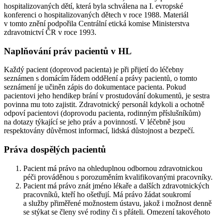
hospitalizovaných dětí, která byla schválena na I. evropské
konferenci o hospitalizovaných dětech v roce 1988. Materiál
v tomto znění podpořila Centrální etická komise Ministerstva
zdravotnictví ČR v roce 1993.
Naplňování práv pacientů v HL
Každý pacient (doprovod pacienta) je při přijetí do léčebny
seznámen s domácím řádem oddělení a právy pacientů, o tomto
seznámení je učiněn zápis do dokumentace pacienta. Pokud
pacientovi jeho hendikep brání v prostudování dokumentů, je sestra
povinna mu toto zajistit. Zdravotnický personál kdykoli a ochotně
odpoví pacientovi (doprovodu pacienta, rodinným příslušníkům)
na dotazy týkající se jeho práv a povinností. V léčebně jsou
respektovány důvěrnost informací, lidská důstojnost a bezpečí.
Práva dospělých pacientů
Pacient má právo na ohleduplnou odbornou zdravotnickou
péči prováděnou s porozuměním kvalifikovanými pracovníky.
Pacient má právo znát jméno lékaře a dalších zdravotnických
pracovníků, kteří ho ošetřují. Má právo žádat soukromí
a služby přiměřené možnostem ústavu, jakož i možnost denně
se stýkat se členy své rodiny či s přáteli. Omezení takovéhoto