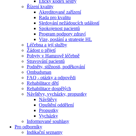
Etický kodex sestry
Řízení kvality
Akreditované zařízení
Rada pro kvalitu
Sledování nežádoucích událostí
Spokojenost pacientů
Program podpory zdraví
Vize, poslání a strategie HL
Léčebna a její služby
Žádost o přijetí
Pobyty v Hamzově léčebně
Stravování pacientů
Podněty, stížnosti, poděkování
Ombudsman
FAQ - otázky a odpovědi
Rehabilitace dětí
Rehabilitace dospělých
Návštěvy, vycházky, propustky
Návštěvy
Opuštění oddělení
Propustky
Vycházky
Informované souhlasy
Pro odborníky
Indikační seznamy