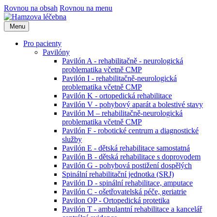
Rovnou na obsah
Rovnou na menu
Menu
Pro pacienty
Pavilóny
Pavilón A - rehabilitačně - neurologická
problematika včetně CMP
Pavilón I - rehabilitačně-neurologická
problematika včetně CMP
Pavilón K - ortopedická rehabilitace
Pavilón V - pohybový aparát a bolestivé stavy
Pavilón M – rehabilitačně-neurologická
problematika včetně CMP
Pavilón F - robotické centrum a diagnostické
služby
Pavilón E - dětská rehabilitace samostatná
Pavilón B - dětská rehabilitace s doprovodem
Pavilón G - pohybová postižení dospělých
Spinální rehabilitační jednotka (SRJ)
Pavilón D - spinální rehabilitace, amputace
Pavilón C - ošetřovatelská péče, geriatrie
Pavilon OP - Ortopedická protetika
Pavilón T - ambulantní rehabilitace a kancelář