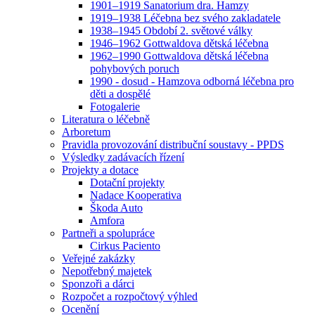
1901–1919 Sanatorium dra. Hamzy
1919–1938 Léčebna bez svého zakladatele
1938–1945 Období 2. světové války
1946–1962 Gottwaldova dětská léčebna
1962–1990 Gottwaldova dětská léčebna
pohybových poruch
1990 - dosud - Hamzova odborná léčebna pro
děti a dospělé
Fotogalerie
Literatura o léčebně
Arboretum
Pravidla provozování distribuční soustavy - PPDS
Výsledky zadávacích řízení
Projekty a dotace
Dotační projekty
Nadace Kooperativa
Škoda Auto
Amfora
Partneři a spolupráce
Cirkus Paciento
Veřejné zakázky
Nepotřebný majetek
Sponzoři a dárci
Rozpočet a rozpočtový výhled
Ocenění