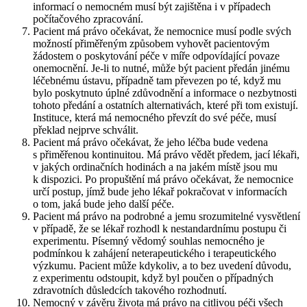
informací o nemocném musí být zajištěna i v případech
počítačového zpracování.
Pacient má právo očekávat, že nemocnice musí podle svých
možností přiměřeným způsobem vyhovět pacientovým
žádostem o poskytování péče v míře odpovídající povaze
onemocnění. Je-li to nutné, může být pacient předán jinému
léčebnému ústavu, případně tam převezen po té, když mu
bylo poskytnuto úplné zdůvodnění a informace o nezbytnosti
tohoto předání a ostatních alternativách, které při tom existují.
Instituce, která má nemocného převzít do své péče, musí
překlad nejprve schválit.
Pacient má právo očekávat, že jeho léčba bude vedena
s přiměřenou kontinuitou. Má právo vědět předem, jací lékaři,
v jakých ordinačních hodinách a na jakém místě jsou mu
k dispozici. Po propuštění má právo očekávat, že nemocnice
určí postup, jímž bude jeho lékař pokračovat v informacích
o tom, jaká bude jeho další péče.
Pacient má právo na podrobné a jemu srozumitelné vysvětlení
v případě, že se lékař rozhodl k nestandardnímu postupu či
experimentu. Písemný vědomý souhlas nemocného je
podmínkou k zahájení neterapeutického i terapeutického
výzkumu. Pacient může kdykoliv, a to bez uvedení důvodu,
z experimentu odstoupit, když byl poučen o případných
zdravotních důsledcích takového rozhodnutí.
Nemocný v závěru života má právo na citlivou péči všech