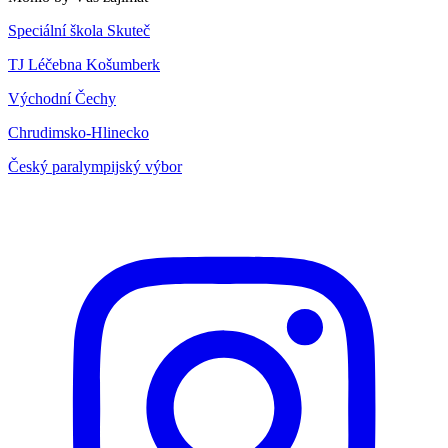
Speciální škola Skuteč
TJ Léčebna Košumberk
Východní Čechy
Chrudimsko-Hlinecko
Český paralympijský výbor