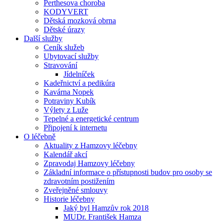
Perthesova choroba
KODYVERT
Dětská mozková obrna
Dětské úrazy
Další služby
Ceník služeb
Ubytovací služby
Stravování
Jídelníček
Kadeřnictví a pedikúra
Kavárna Nopek
Potraviny Kubík
Výlety z Luže
Tepelné a energetické centrum
Připojení k internetu
O léčebně
Aktuality z Hamzovy léčebny
Kalendář akcí
Zpravodaj Hamzovy léčebny
Základní informace o přístupnosti budov pro osoby se
zdravotním postižením
Zveřejněné smlouvy
Historie léčebny
Jaký byl Hamzův rok 2018
MUDr. František Hamza