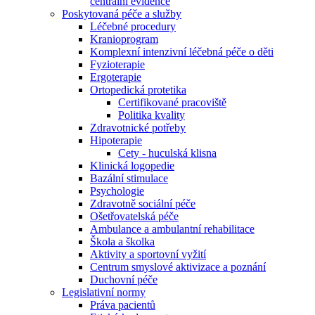
centrální evidence
Poskytovaná péče a služby
Léčebné procedury
Kranioprogram
Komplexní intenzivní léčebná péče o děti
Fyzioterapie
Ergoterapie
Ortopedická protetika
Certifikované pracoviště
Politika kvality
Zdravotnické potřeby
Hipoterapie
Cety - huculská klisna
Klinická logopedie
Bazální stimulace
Psychologie
Zdravotně sociální péče
Ošetřovatelská péče
Ambulance a ambulantní rehabilitace
Škola a školka
Aktivity a sportovní vyžití
Centrum smyslové aktivizace a poznání
Duchovní péče
Legislativní normy
Práva pacientů