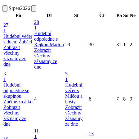
Srpen
2026
Po
Út
St
Čt
Pá
So
Ne
28
27
1
1
Hudební
Hudební večer
odpoledne s
s duem Žabáci
Rejkou Marton
29
30
31
1
2
Zobrazit
Zobrazit
všechny
všechny
záznamy ze
záznamy ze
dne
dne
3
5
1
1
Hudební
Hudební
odpoledne se
večer s
skupinou
Milčou a
4
6
7
8
9
Zpětné zrcátko
hosty
Zobrazit
Zobrazit
všechny
všechny
záznamy ze
záznamy
dne
ze dne
11
13
1