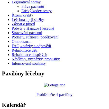
Legislativní normy
Práva pacientů
Etický kodex sestry
Řízení kvality
Léčebna a její služby
Žádost o přijetí
Pobyty v Hamzově léčebně
Stravování pacientů
Podněty, stížnosti, poděkování
Ombudsman
FAQ - otázky a odpovědi
Rehabilitace dětí
Rehabilitace dospělých
Návštěvy, vycházky, propustky
Informované souhlasy
Pavilóny léčebny
Prohlédněte si pavilóny
Kalendář