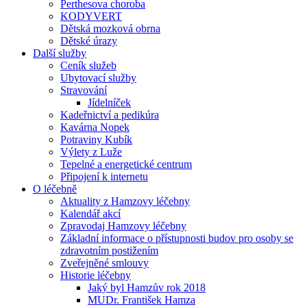
Perthesova choroba
KODYVERT
Dětská mozková obrna
Dětské úrazy
Další služby
Ceník služeb
Ubytovací služby
Stravování
Jídelníček
Kadeřnictví a pedikúra
Kavárna Nopek
Potraviny Kubík
Výlety z Luže
Tepelné a energetické centrum
Připojení k internetu
O léčebně
Aktuality z Hamzovy léčebny
Kalendář akcí
Zpravodaj Hamzovy léčebny
Základní informace o přístupnosti budov pro osoby se
zdravotním postižením
Zveřejněné smlouvy
Historie léčebny
Jaký byl Hamzův rok 2018
MUDr. František Hamza