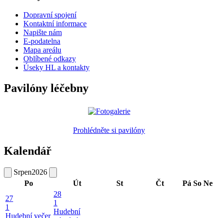
Dopravní spojení
Kontaktní informace
Napište nám
E-podatelna
Mapa areálu
Oblíbené odkazy
Úseky HL a kontakty
Pavilóny léčebny
Prohlédněte si pavilóny
Kalendář
Srpen
2026
Po
Út
St
Čt
Pá
So
Ne
28
27
1
1
Hudební
Hudební večer