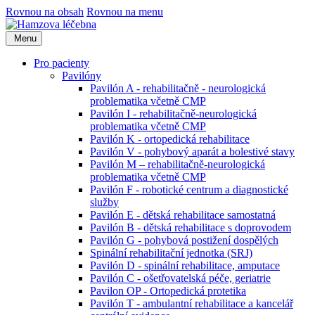
Rovnou na obsah
Rovnou na menu
Menu
Pro pacienty
Pavilóny
Pavilón A - rehabilitačně - neurologická
problematika včetně CMP
Pavilón I - rehabilitačně-neurologická
problematika včetně CMP
Pavilón K - ortopedická rehabilitace
Pavilón V - pohybový aparát a bolestivé stavy
Pavilón M – rehabilitačně-neurologická
problematika včetně CMP
Pavilón F - robotické centrum a diagnostické
služby
Pavilón E - dětská rehabilitace samostatná
Pavilón B - dětská rehabilitace s doprovodem
Pavilón G - pohybová postižení dospělých
Spinální rehabilitační jednotka (SRJ)
Pavilón D - spinální rehabilitace, amputace
Pavilón C - ošetřovatelská péče, geriatrie
Pavilon OP - Ortopedická protetika
Pavilón T - ambulantní rehabilitace a kancelář