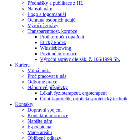
Přednášky a publikace z HL
Napsali nám
Logo a logomanuál
Ochrana osobních údajů
Výroční zprávy
Transparentnost, korupce
Protikorupční opatření
Etický kodex
Whistleblowing
Povinné informace
Výroční zprávy dle zák. č. 106/1999 Sb.
Kariéra
Volná místa
Proč pracovat u nás
Odborné praxe
Náborové příspěvky
Lékař, fyzioterapeut, ergoterapeut
Ortotik-protetik, ortoticko-protetický technik
Kontakty
Dopravní spojení
Kontaktní informace
Napište nám
E-podatelna
Mapa areálu
Oblíbené odkazy