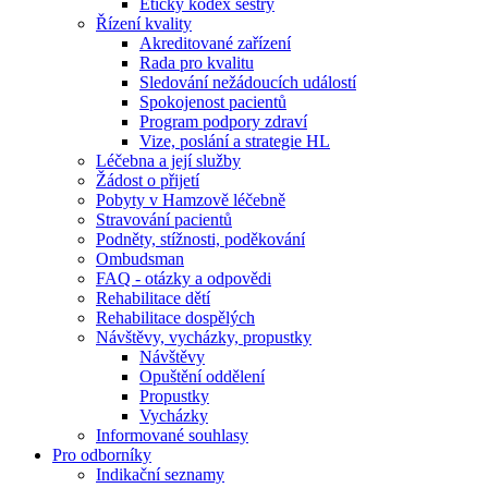
Etický kodex sestry
Řízení kvality
Akreditované zařízení
Rada pro kvalitu
Sledování nežádoucích událostí
Spokojenost pacientů
Program podpory zdraví
Vize, poslání a strategie HL
Léčebna a její služby
Žádost o přijetí
Pobyty v Hamzově léčebně
Stravování pacientů
Podněty, stížnosti, poděkování
Ombudsman
FAQ - otázky a odpovědi
Rehabilitace dětí
Rehabilitace dospělých
Návštěvy, vycházky, propustky
Návštěvy
Opuštění oddělení
Propustky
Vycházky
Informované souhlasy
Pro odborníky
Indikační seznamy