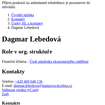
Příjem poukazů na ambulantní rehabilitace je pozastaven do
odvolání.
Úvodní stránka
Kontakty
Úseky HL a kontakty
Dagmar Lebedová
Dagmar Lebedová
Role v org. struktuře
Finanční účtárna -
Úsek náměstka ekonomického oddělení
Kontakty
Telefon:
+420 469 648 136
E-mail:
dagmar.lebedova@hamzova-lecebna.cz
Stáhnout vizitku (vCard)
Zpět
Kontakty