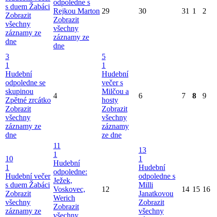
odpoledne s
s duem Žabáci
Rejkou Marton
29
30
31
1
2
Zobrazit
Zobrazit
všechny
všechny
záznamy ze
záznamy ze
dne
dne
3
5
1
1
Hudební
Hudební
odpoledne se
večer s
skupinou
Milčou a
4
6
7
8
9
Zpětné zrcátko
hosty
Zobrazit
Zobrazit
všechny
všechny
záznamy ze
záznamy
dne
ze dne
11
13
1
10
1
Hudební
1
Hudební
odpoledne:
Hudební večer
odpoledne s
Ježek,
s duem Žabáci
Milli
Voskovec,
12
14
15
16
Zobrazit
Janatkovou
Werich
všechny
Zobrazit
Zobrazit
záznamy ze
všechny
všechny