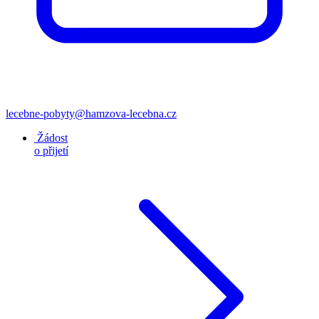
lecebne-pobyty@hamzova-lecebna.cz
Žádost
o přijetí