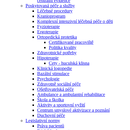
centrální evidence
Poskytovaná péče a služby
Léčebné procedury
Kranioprogram
Komplexní intenzivní léčebná péče o děti
Fyzioterapie
Ergoterapie
Ortopedická protetika
Certifikované pracoviště
Politika kvality
Zdravotnické potřeby
Hipoterapie
Cety - huculská klisna
Klinická logopedie
Bazální stimulace
Psychologie
Zdravotně sociální péče
Ošetřovatelská péče
Ambulance a ambulantní rehabilitace
Škola a školka
Aktivity a sportovní vyžití
Centrum smyslové aktivizace a poznání
Duchovní péče
Legislativní normy
Práva pacientů