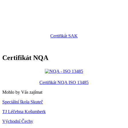
Certifikát SAK
Certifikát NQA
Certifikát NQA ISO 13485
Mohlo by Vás zajímat
Speciální škola Skuteč
TJ Léčebna Košumberk
Východní Čechy