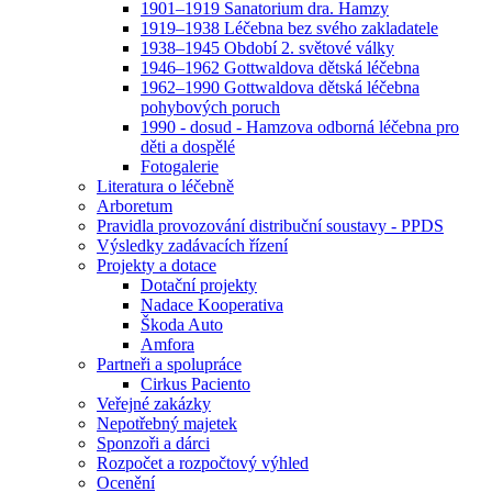
1901–1919 Sanatorium dra. Hamzy
1919–1938 Léčebna bez svého zakladatele
1938–1945 Období 2. světové války
1946–1962 Gottwaldova dětská léčebna
1962–1990 Gottwaldova dětská léčebna
pohybových poruch
1990 - dosud - Hamzova odborná léčebna pro
děti a dospělé
Fotogalerie
Literatura o léčebně
Arboretum
Pravidla provozování distribuční soustavy - PPDS
Výsledky zadávacích řízení
Projekty a dotace
Dotační projekty
Nadace Kooperativa
Škoda Auto
Amfora
Partneři a spolupráce
Cirkus Paciento
Veřejné zakázky
Nepotřebný majetek
Sponzoři a dárci
Rozpočet a rozpočtový výhled
Ocenění