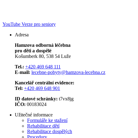
YouTube
Verze pro seniory
Adresa
Hamzova odborná léčebna
pro děti a dospělé
Košumberk 80, 538 54 Luže
Tel.:
+420 469 648 111
E-mail:
lecebne-pobyty@hamzova-lecebna.cz
Kancelář centrální evidence:
Tel:
+420 469 648 901
ID datové schránky:
t7vx8jg
IČO:
00183024
Užitečné informace
Formuláře ke stažení
Rehabilitace dětí
Rehabilitace dospělých
Procedury