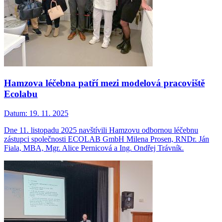
Hamzova léčebna patří mezi modelová pracoviště
Ecolabu
Datum:
19. 11. 2025
Dne 11. listopadu 2025 navštívili Hamzovu odbornou léčebnu
zástupci společnosti ECOLAB GmbH Milena Prosen, RNDr. Ján
Fiala, MBA, Mgr. Alice Pernicová a Ing. Ondřej Trávník.