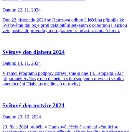
Datum:
22. 11. 2024
Dne 22. listopadu 2024 se Hamzova odborná léčebna připojila ke
Světovému dni boje proti dekubitům setkáním s odbornou i laickou
veřejností a doprovodným programem za účasti zástupců firem:
Světový den diabetu 2024
Datum:
14. 11. 2024
V rámci Programu podpory zdraví jsme si dne 14. listopadu 2024
připomněli Světový den diabetu a s tím spojenou prevenci vzniku
onemocnění Diabetus mellitus (cukrovky).
Světový den mrtvice 2024
Datum:
29. 10. 2024
29. října 2024 proběhl v Hamzově léčebně seminář věnující se