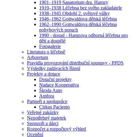
1901–1919 Sanatorium dra. Hamzy
1919–1938 Léčebna bez svého zakladatele
1938–1945 Období 2. světové války
1946–1962 Gottwaldova dětská léčebna
1962–1990 Gottwaldova dětská léčebna
pohybových poruch
1990 - dosud - Hamzova odborná léčebna pro
děti a dospělé
Fotogalerie
Literatura o léčebně
Arboretum
Pravidla provozování distribuční soustavy - PPDS
Výsledky zadávacích řízení
Projekty a dotace
Dotační projekty
Nadace Kooperativa
Škoda Auto
Amfora
Partneři a spolupráce
Cirkus Paciento
Veřejné zakázky
Nepotřebný majetek
Sponzoři a dárci
Rozpočet a rozpočtový výhled
Ocenění