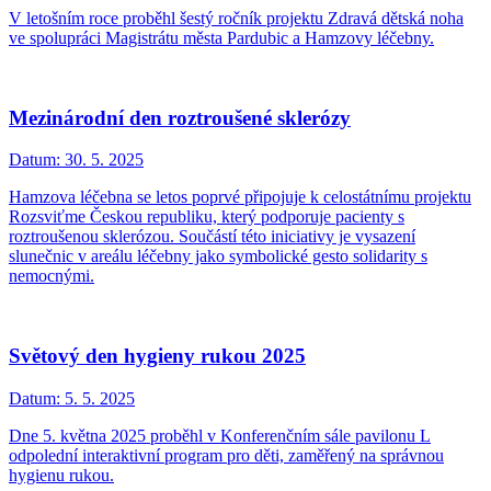
V letošním roce proběhl šestý ročník projektu Zdravá dětská noha
ve spolupráci Magistrátu města Pardubic a Hamzovy léčebny.
Mezinárodní den roztroušené sklerózy
Datum:
30. 5. 2025
Hamzova léčebna se letos poprvé připojuje k celostátnímu projektu
Rozsviťme Českou republiku, který podporuje pacienty s
roztroušenou sklerózou. Součástí této iniciativy je vysazení
slunečnic v areálu léčebny jako symbolické gesto solidarity s
nemocnými.
Světový den hygieny rukou 2025
Datum:
5. 5. 2025
Dne 5. května 2025 proběhl v Konferenčním sále pavilonu L
odpolední interaktivní program pro děti, zaměřený na správnou
hygienu rukou.