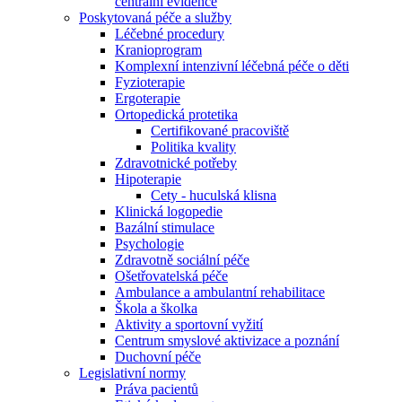
centrální evidence
Poskytovaná péče a služby
Léčebné procedury
Kranioprogram
Komplexní intenzivní léčebná péče o děti
Fyzioterapie
Ergoterapie
Ortopedická protetika
Certifikované pracoviště
Politika kvality
Zdravotnické potřeby
Hipoterapie
Cety - huculská klisna
Klinická logopedie
Bazální stimulace
Psychologie
Zdravotně sociální péče
Ošetřovatelská péče
Ambulance a ambulantní rehabilitace
Škola a školka
Aktivity a sportovní vyžití
Centrum smyslové aktivizace a poznání
Duchovní péče
Legislativní normy
Práva pacientů