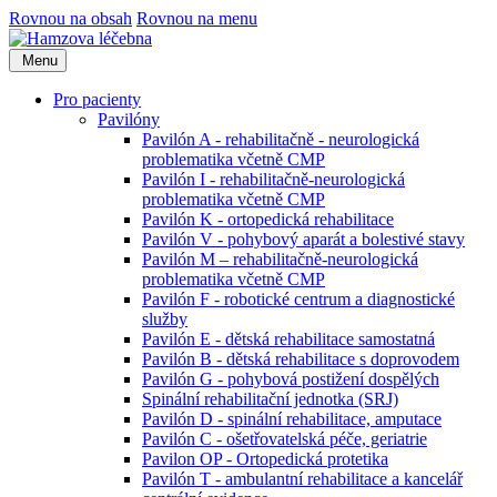
Rovnou na obsah
Rovnou na menu
Menu
Pro pacienty
Pavilóny
Pavilón A - rehabilitačně - neurologická
problematika včetně CMP
Pavilón I - rehabilitačně-neurologická
problematika včetně CMP
Pavilón K - ortopedická rehabilitace
Pavilón V - pohybový aparát a bolestivé stavy
Pavilón M – rehabilitačně-neurologická
problematika včetně CMP
Pavilón F - robotické centrum a diagnostické
služby
Pavilón E - dětská rehabilitace samostatná
Pavilón B - dětská rehabilitace s doprovodem
Pavilón G - pohybová postižení dospělých
Spinální rehabilitační jednotka (SRJ)
Pavilón D - spinální rehabilitace, amputace
Pavilón C - ošetřovatelská péče, geriatrie
Pavilon OP - Ortopedická protetika
Pavilón T - ambulantní rehabilitace a kancelář