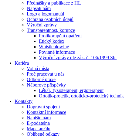
Přednášky a publikace z HL
Napsali nám
Logo a logomanuál
Ochrana osobních údajů
Výroční zprávy
Transparentnost, korupce
Protikorupční opatření
Etický kodex
Whistleblowing
Povinné informace
Výroční zprávy dle zák. č. 106/1999 Sb.
Kariéra
Volná místa
Proč pracovat u nás
Odborné praxe
Náborové příspěvky
Lékař, fyzioterapeut, ergoterapeut
Ortotik-protetik, ortoticko-protetický technik
Kontakty
Dopravní spojení
Kontaktní informace
Napište nám
E-podatelna
Mapa areálu
Oblíbené odkazy