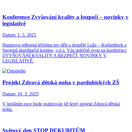
Konference Zvyšování kvality a bezpečí – novinky v
legislativě
Datum:
1. 5. 2025
Hamzova odborná léčebna pro děti a dospělé Luže – Košumberk a
Spojená akreditační komise, o.p.s. Vás srdečně zvou na konferenci
ZVYŠOVÁNÍ KVALITY A BEZPEČÍ, NOVINKY V
LEGISLATIVĚ.
Projekt Zdravá dětská noha v pardubických ZŠ
Datum:
10. 3. 2025
V letošním roce bude realizován již šestý projekt Zdravá dětská
noha.
Světový den STOP DEKUBITŮM