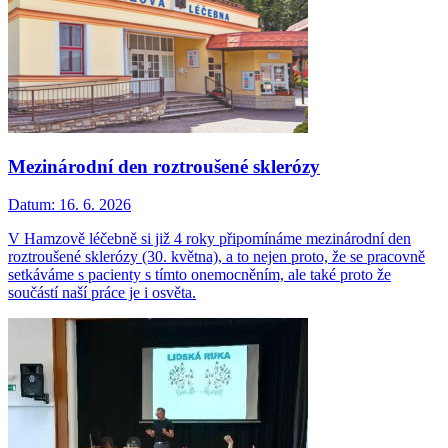
Mezinárodní den roztroušené sklerózy
Datum:
16. 6. 2026
V Hamzově léčebně si již 4 roky připomínáme mezinárodní den
roztroušené sklerózy (30. května), a to nejen proto, že se pracovně
setkáváme s pacienty s tímto onemocněním, ale také proto že
součástí naší práce je i osvěta.