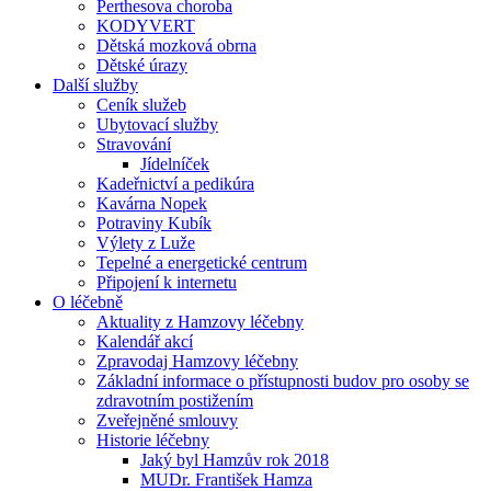
Perthesova choroba
KODYVERT
Dětská mozková obrna
Dětské úrazy
Další služby
Ceník služeb
Ubytovací služby
Stravování
Jídelníček
Kadeřnictví a pedikúra
Kavárna Nopek
Potraviny Kubík
Výlety z Luže
Tepelné a energetické centrum
Připojení k internetu
O léčebně
Aktuality z Hamzovy léčebny
Kalendář akcí
Zpravodaj Hamzovy léčebny
Základní informace o přístupnosti budov pro osoby se
zdravotním postižením
Zveřejněné smlouvy
Historie léčebny
Jaký byl Hamzův rok 2018
MUDr. František Hamza