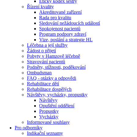
Etický kodex sestry
Řízení kvality
Akreditované zařízení
Rada pro kvalitu
Sledování nežádoucích událostí
Spokojenost pacientů
Program podpory zdraví
Vize, poslání a strategie HL
Léčebna a její služby
Žádost o přijetí
Pobyty v Hamzově léčebně
Stravování pacientů
Podněty, stížnosti, poděkování
Ombudsman
FAQ - otázky a odpovědi
Rehabilitace dětí
Rehabilitace dospělých
Návštěvy, vycházky, propustky
Návštěvy
Opuštění oddělení
Propustky
Vycházky
Informované souhlasy
Pro odborníky
Indikační seznamy