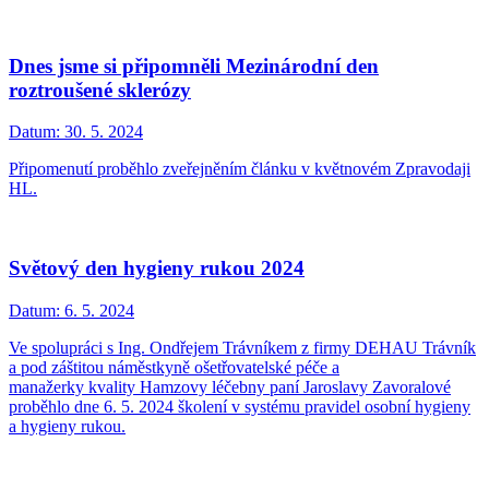
Dnes jsme si připomněli Mezinárodní den
roztroušené sklerózy
Datum:
30. 5. 2024
Připomenutí proběhlo zveřejněním článku v květnovém Zpravodaji
HL.
Světový den hygieny rukou 2024
Datum:
6. 5. 2024
Ve spolupráci s Ing. Ondřejem Trávníkem z firmy DEHAU Trávník
a pod záštitou náměstkyně ošetřovatelské péče a
manažerky kvality Hamzovy léčebny paní Jaroslavy Zavoralové
proběhlo dne 6. 5. 2024 školení v systému pravidel osobní hygieny
a hygieny rukou.