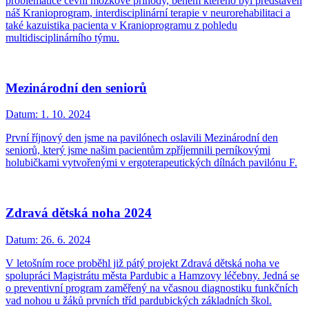
problematice cévní mozkové příhody, během kterého byl představen
náš Kranioprogram, interdisciplinární terapie v neurorehabilitaci a
také kazuistika pacienta v Kranioprogramu z pohledu
multidisciplinárního týmu.
Mezinárodní den seniorů
Datum:
1. 10. 2024
První říjnový den jsme na pavilónech oslavili Mezinárodní den
seniorů, který jsme našim pacientům zpříjemnili perníkovými
holubičkami vytvořenými v ergoterapeutických dílnách pavilónu F.
Zdravá dětská noha 2024
Datum:
26. 6. 2024
V letošním roce proběhl již pátý projekt Zdravá dětská noha ve
spolupráci Magistrátu města Pardubic a Hamzovy léčebny. Jedná se
o preventivní program zaměřený na včasnou diagnostiku funkčních
vad nohou u žáků prvních tříd pardubických základních škol.