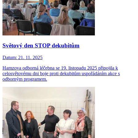
Světový den STOP dekubitům
Datum:
21. 11. 2025
Hamzova odborná léčebna se 19. listopadu 2025 připojila k
celosvětovému dni boje proti dekubitům uspořádáním akce s
odborným programem.