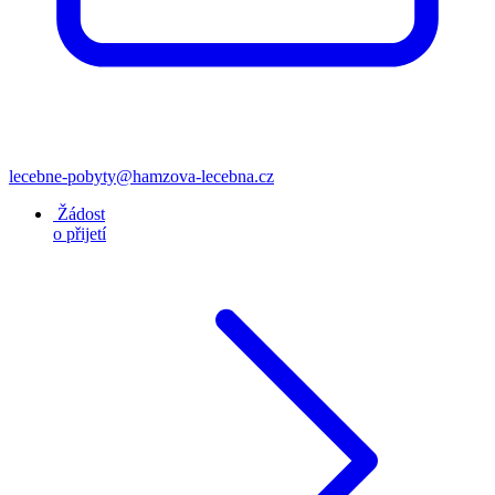
lecebne-pobyty@hamzova-lecebna.cz
Žádost
o přijetí