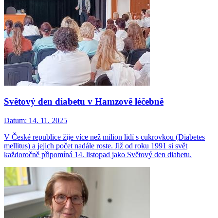
Světový den diabetu v Hamzově léčebně
Datum:
14. 11. 2025
V České republice žije více než milion lidí s cukrovkou (Diabetes
mellitus) a jejich počet nadále roste. Již od roku 1991 si svět
každoročně připomíná 14. listopad jako Světový den diabetu.