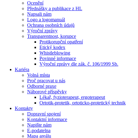
Ocenění
Přednášky a publikace z HL
Napsali nám
Logo a logomanuál
Ochrana osobních údajů
Výroční zprávy
Transparentnost, korupce
Protikorupční opatření
Etický kodex
Whistleblowing
Povinné informace
Výroční zprávy dle zák. č. 106/1999 Sb.
Kariéra
Volná místa
Proč pracovat u nás
Odborné praxe
Náborové příspěvky
Lékař, fyzioterapeut, ergoterapeut
Ortotik-protetik, ortoticko-protetický technik
Kontakty
Dopravní spojení
Kontaktní informace
Napište nám
E-podatelna
Mapa areálu