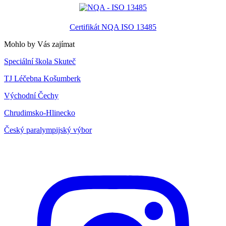
Certifikát NQA ISO 13485
Mohlo by Vás zajímat
Speciální škola Skuteč
TJ Léčebna Košumberk
Východní Čechy
Chrudimsko-Hlinecko
Český paralympijský výbor