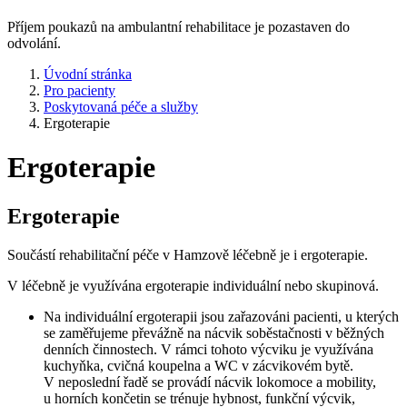
Příjem poukazů na ambulantní rehabilitace je pozastaven do
odvolání.
Úvodní stránka
Pro pacienty
Poskytovaná péče a služby
Ergoterapie
Ergoterapie
Ergoterapie
Součástí rehabilitační péče v Hamzově léčebně je i ergoterapie.
V léčebně je využívána ergoterapie individuální nebo skupinová.
Na individuální ergoterapii jsou zařazováni pacienti, u kterých
se zaměřujeme převážně na nácvik soběstačnosti v běžných
denních činnostech. V rámci tohoto výcviku je využívána
kuchyňka, cvičná koupelna a WC v zácvikovém bytě.
V neposlední řadě se provádí nácvik lokomoce a mobility,
u horních končetin se trénuje hybnost, funkční výcvik,