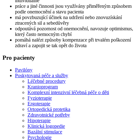
individuálně
práce a jiné činnosti jsou využívány přiměřeným způsobem
podle onemocnění a stavu pacienta
má povzbuzující účinek na udržení nebo znovuzískání
ztracených sil a sebedůvěry
odpoutává pozornost od onemocnění, navozuje optimismus,
který často nemocným chybí
pomáhá nalézt způsoby kompenzace při trvalém poškození
zdraví a zapojit se tak opět do života
Pro pacienty
Pavilóny
Poskytovaná péče a služby
Léčebné procedury
Kranioprogram
Komplexní intenzivní léčebná péče o děti
Fyzioterapie
Ergoterapie
Ortopedická protetika
Zdravotnické potřeby
Hipoterapie
Klinická logopedie
Bazální stimulace
Psychologie