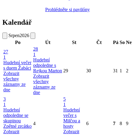
Prohlédněte si pavilóny
Kalendář
Srpen
2026
Po
Út
St
Čt
Pá
So
Ne
28
27
1
1
Hudební
Hudební večer
odpoledne s
s duem Žabáci
Rejkou Marton
29
30
31
1
2
Zobrazit
Zobrazit
všechny
všechny
záznamy ze
záznamy ze
dne
dne
3
5
1
1
Hudební
Hudební
odpoledne se
večer s
skupinou
Milčou a
4
6
7
8
9
Zpětné zrcátko
hosty
Zobrazit
Zobrazit