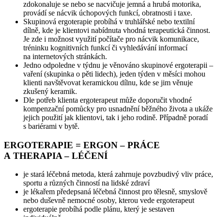
zdokonaluje se nebo se nacvičuje jemná a hrubá motorika,
provádí se nácvik úchopových funkcí, obratnosti i taxe.
Skupinová ergoterapie probíhá v truhlářské nebo textilní
dílně, kde je klientovi nabídnuta vhodná terapeutická činnost.
Je zde i možnost využití počítače pro nácvik komunikace,
tréninku kognitivních funkcí či vyhledávání informací
na internetových stránkách.
Jedno odpoledne v týdnu je věnováno skupinové ergoterapii –
vaření (skupinka o pěti lidech), jeden týden v měsíci mohou
klienti navštěvovat keramickou dílnu, kde se jim věnuje
zkušený keramik.
Dle potřeb klienta ergoterapeut může doporučit vhodné
kompenzační pomůcky pro usnadnění běžného života a ukáže
jejich použití jak klientovi, tak i jeho rodině. Případně poradí
s bariérami v bytě.
ERGOTERAPIE = ERGON – PRÁCE
A THERAPIA – LÉČENÍ
je stará léčebná metoda, která zahrnuje povzbudivý vliv práce,
sportu a různých činností na lidské zdraví
je lékařem předepsaná léčebná činnost pro tělesně, smyslově
nebo duševně nemocné osoby, kterou vede ergoterapeut
ergoterapie probíhá podle plánu, který je sestaven