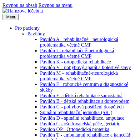
Rovnou na obsah
Rovnou na menu
Menu
Pro pacienty
Pavilóny
Pavilón A - rehabilitačně - neurologická
problematika včetně CMP
Pavilón I - rehabilitačně-neurologická
problematika včetně CMP
Pavilón K - ortopedická rehabilitace
Pavilón V - pohybový aparát a bolestivé stavy
Pavilón M – rehabilitačně-neurologická
problematika včetně CMP
Pavilón F - robotické centrum a diagnostické
služby
Pavilón E - dětská rehabilitace samostatná
Pavilón B - dětská rehabilitace s doprovodem
Pavilón G - pohybová postižení dospělých
Spinální rehabilitační jednotka (SRJ)
Pavilón D - spinální rehabilitace, amputace
Pavilón C - ošetřovatelská péče, geriatrie
Pavilon OP - Ortopedická protetika
Pavilón T - ambulantní rehabilitace a kancelář