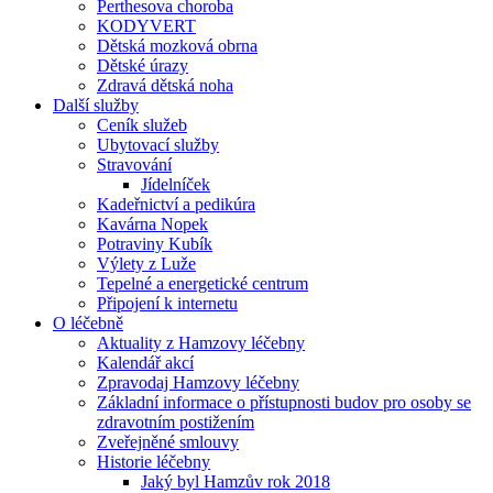
Perthesova choroba
KODYVERT
Dětská mozková obrna
Dětské úrazy
Zdravá dětská noha
Další služby
Ceník služeb
Ubytovací služby
Stravování
Jídelníček
Kadeřnictví a pedikúra
Kavárna Nopek
Potraviny Kubík
Výlety z Luže
Tepelné a energetické centrum
Připojení k internetu
O léčebně
Aktuality z Hamzovy léčebny
Kalendář akcí
Zpravodaj Hamzovy léčebny
Základní informace o přístupnosti budov pro osoby se
zdravotním postižením
Zveřejněné smlouvy
Historie léčebny
Jaký byl Hamzův rok 2018