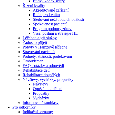
Etický kodex sestry
Řízení kvality
Akreditované zařízení
Rada pro kvalitu
Sledování nežádoucích událostí
Spokojenost pacientů
Program podpory zdraví
Vize, poslání a strategie HL
Léčebna a její služby
Žádost o přijetí
Pobyty v Hamzově léčebně
Stravování pacientů
Podněty, stížnosti, poděkování
Ombudsman
FAQ - otázky a odpovědi
Rehabilitace dětí
Rehabilitace dospělých
Návštěvy, vycházky, propustky
Návštěvy
Opuštění oddělení
Propustky
Vycházky
Informované souhlasy
Pro odborníky
Indikační seznamy