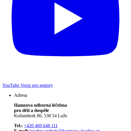
YouTube
Verze pro seniory
Adresa
Hamzova odborná léčebna
pro děti a dospělé
Košumberk 80, 538 54 Luže
Tel.:
+420 469 648 111
E-mail:
lecebne-pobyty@hamzova-lecebna.cz