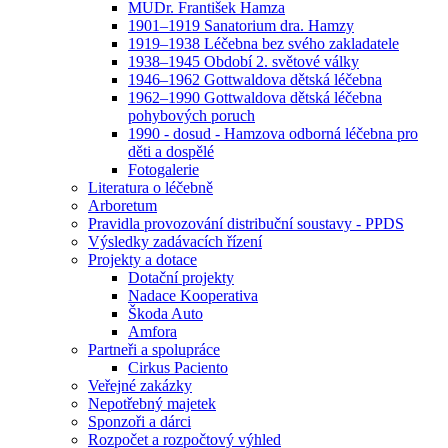
MUDr. František Hamza
1901–1919 Sanatorium dra. Hamzy
1919–1938 Léčebna bez svého zakladatele
1938–1945 Období 2. světové války
1946–1962 Gottwaldova dětská léčebna
1962–1990 Gottwaldova dětská léčebna
pohybových poruch
1990 - dosud - Hamzova odborná léčebna pro
děti a dospělé
Fotogalerie
Literatura o léčebně
Arboretum
Pravidla provozování distribuční soustavy - PPDS
Výsledky zadávacích řízení
Projekty a dotace
Dotační projekty
Nadace Kooperativa
Škoda Auto
Amfora
Partneři a spolupráce
Cirkus Paciento
Veřejné zakázky
Nepotřebný majetek
Sponzoři a dárci
Rozpočet a rozpočtový výhled