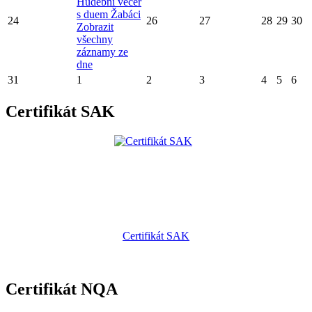
Hudební večer
s duem Žabáci
24
26
27
28
29
30
Zobrazit
všechny
záznamy ze
dne
31
1
2
3
4
5
6
Certifikát SAK
Certifikát SAK
Certifikát NQA