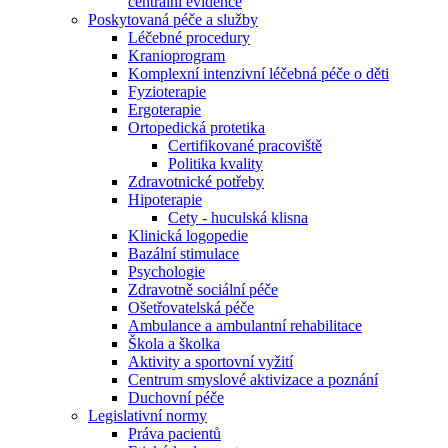
centrální evidence
Poskytovaná péče a služby
Léčebné procedury
Kranioprogram
Komplexní intenzivní léčebná péče o děti
Fyzioterapie
Ergoterapie
Ortopedická protetika
Certifikované pracoviště
Politika kvality
Zdravotnické potřeby
Hipoterapie
Cety - huculská klisna
Klinická logopedie
Bazální stimulace
Psychologie
Zdravotně sociální péče
Ošetřovatelská péče
Ambulance a ambulantní rehabilitace
Škola a školka
Aktivity a sportovní vyžití
Centrum smyslové aktivizace a poznání
Duchovní péče
Legislativní normy
Práva pacientů