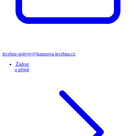
lecebne-pobyty@hamzova-lecebna.cz
Žádost
o přijetí