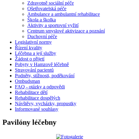
Zdravotně sociální péče
Ošetřovatelská péče
Ambulance a ambulantní rehabilitace
Škola a školka
Aktivity a sportovní vyžití
Centrum smyslové aktivizace a poznání
Duchovní péče
Legislativní normy
Řízení kvality
Léčebna a její služby
Žádost o přijetí
Pobyty v Hamzově léčebně
Stravování pacientů
Podněty, stížnosti, poděkování
Ombudsman
FAQ - otázky a odpovědi
Rehabilitace dětí
Rehabilitace dospělých
Návštěvy, vycházky, propustky
Informované souhlasy
Pavilóny léčebny