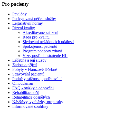
Pro pacienty
Pavilóny
Poskytovaná péče a služby
Legislativní normy
Řízení kvality
Akreditované zařízení
Rada pro kvalitu
Sledování nežádoucích událostí
Spokojenost pacientů
Program podpory zdraví
Vize, poslání a strategie HL
Léčebna a její služby
Žádost o přijetí
Pobyty v Hamzově léčebně
Stravování pacientů
Podněty, stížnosti, poděkování
Ombudsman
FAQ - otázky a odpovědi
Rehabilitace dětí
Rehabilitace dospělých
Návštěvy, vycházky, propustky
Informované souhlasy