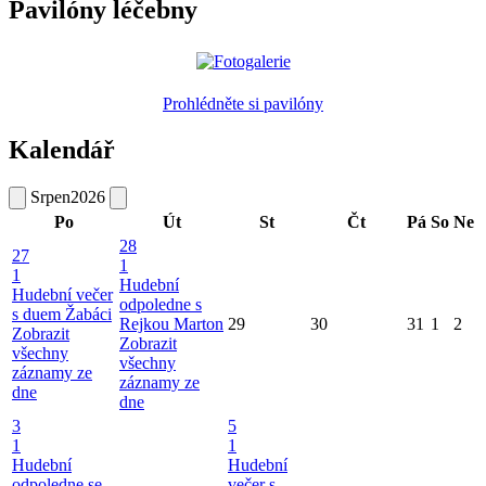
Pavilóny léčebny
Prohlédněte si pavilóny
Kalendář
Srpen
2026
Po
Út
St
Čt
Pá
So
Ne
28
27
1
1
Hudební
Hudební večer
odpoledne s
s duem Žabáci
Rejkou Marton
29
30
31
1
2
Zobrazit
Zobrazit
všechny
všechny
záznamy ze
záznamy ze
dne
dne
3
5
1
1
Hudební
Hudební
odpoledne se
večer s