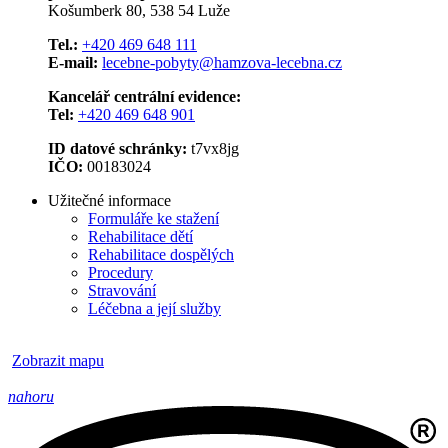
Košumberk 80, 538 54 Luže
Tel.:
+420 469 648 111
E-mail:
lecebne-pobyty@hamzova-lecebna.cz
Kancelář centrální evidence:
Tel:
+420 469 648 901
ID datové schránky:
t7vx8jg
IČO:
00183024
Užitečné informace
Formuláře ke stažení
Rehabilitace dětí
Rehabilitace dospělých
Procedury
Stravování
Léčebna a její služby
Zobrazit mapu
nahoru