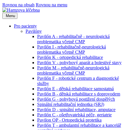
Rovnou na obsah
Rovnou na menu
Menu
Pro pacienty
Pavilóny
Pavilón A - rehabilitačně - neurologická
problematika včetně CMP
Pavilón I - rehabilitačně-neurologická
problematika včetně CMP
Pavilón K - ortopedická rehabilitace
Pavilón V - pohybový aparát a bolestivé stavy
Pavilón M – rehabilitačně-neurologická
problematika včetně CMP
Pavilón F - robotické centrum a diagnostické
služby
Pavilón E - dětská rehabilitace samostatná
Pavilón B - dětská rehabilitace s doprovodem
Pavilón G - pohybová postižení dospělých
Spinální rehabilitační jednotka (SRJ)
Pavilón D - spinální rehabilitace, amputace
Pavilón C - ošetřovatelská péče, geriatrie
Pavilon OP - Ortopedická protetika
Pavilón T - ambulantní rehabilitace a kancelář