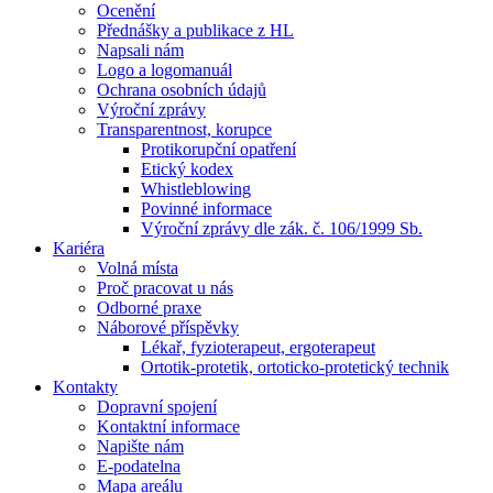
Ocenění
Přednášky a publikace z HL
Napsali nám
Logo a logomanuál
Ochrana osobních údajů
Výroční zprávy
Transparentnost, korupce
Protikorupční opatření
Etický kodex
Whistleblowing
Povinné informace
Výroční zprávy dle zák. č. 106/1999 Sb.
Kariéra
Volná místa
Proč pracovat u nás
Odborné praxe
Náborové příspěvky
Lékař, fyzioterapeut, ergoterapeut
Ortotik-protetik, ortoticko-protetický technik
Kontakty
Dopravní spojení
Kontaktní informace
Napište nám
E-podatelna
Mapa areálu