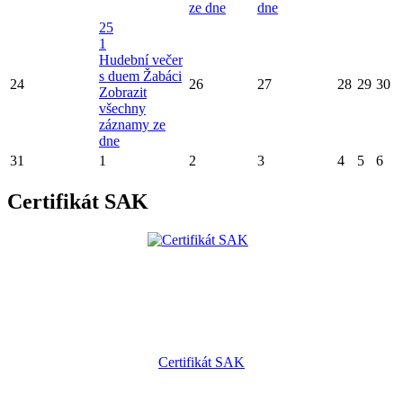
ze dne
dne
25
1
Hudební večer
s duem Žabáci
24
26
27
28
29
30
Zobrazit
všechny
záznamy ze
dne
31
1
2
3
4
5
6
Certifikát SAK
Certifikát SAK