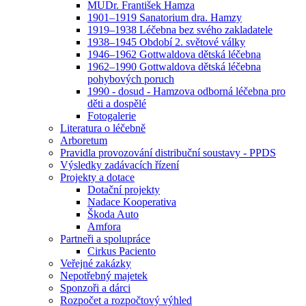
MUDr. František Hamza
1901–1919 Sanatorium dra. Hamzy
1919–1938 Léčebna bez svého zakladatele
1938–1945 Období 2. světové války
1946–1962 Gottwaldova dětská léčebna
1962–1990 Gottwaldova dětská léčebna
pohybových poruch
1990 - dosud - Hamzova odborná léčebna pro
děti a dospělé
Fotogalerie
Literatura o léčebně
Arboretum
Pravidla provozování distribuční soustavy - PPDS
Výsledky zadávacích řízení
Projekty a dotace
Dotační projekty
Nadace Kooperativa
Škoda Auto
Amfora
Partneři a spolupráce
Cirkus Paciento
Veřejné zakázky
Nepotřebný majetek
Sponzoři a dárci
Rozpočet a rozpočtový výhled