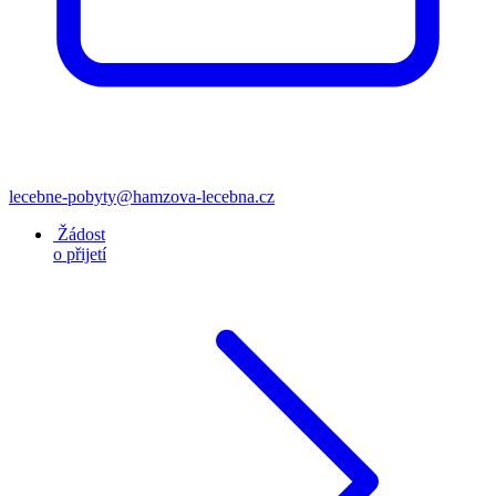
lecebne-pobyty@hamzova-lecebna.cz
Žádost
o přijetí