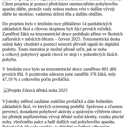
Cílem projektu je pomoci předcházet onemocněním pohybového
aparátu dítěte, protože vady nohou mohou vést v dalším vývoji
dítěte ke skolióze, vadnému držení těla a dalším obtížím.
Do projektu bylo v letošním roce přihlášeno 14 pardubických
základních škol a cílovou skupinou byli žáci prvních ročníků.
Zaměření žáků na tenzometrické desce probíhalo přímo ve školních
zařízeních v měsících březen – červen 2025. Tenzometrická deska
snímá tlaky chodidel a pomocí senzorů převádí signál do digitální
podoby. Touto metodou je možné přesně určit, jak se noha
a celkový pohybový aparát chová ve stoji i v jednotlivých fázích
pohybu.
V letošním roce bylo na tenzometrické desce zaměřeno 801 dětí
prvních tříd. S pozitivním nálezem jsme zaměřili 378 žáků, tedy
47,19 % z celkového počtu prvňáčků.
Výsledky měření zasíláme rodičům prvňáčků a dále ředitelům
základních škol, ve kterých screening proběhl. Správnou a včasnou
prevencí, dostatkem pohybové aktivity a správným výběrem obuvi
lze předejít nepříznivému vývoji dětské nožní klenby, vzniku ploché
nohy, vbočeného palce a řadě dalších vad pohybového aparátu.
Pokud však již vada vznikla, je důležité vyšetření odborným