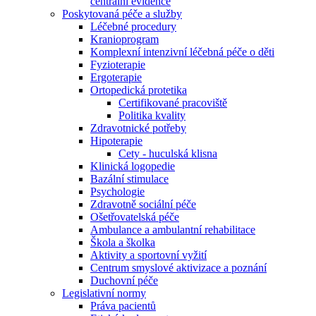
centrální evidence
Poskytovaná péče a služby
Léčebné procedury
Kranioprogram
Komplexní intenzivní léčebná péče o děti
Fyzioterapie
Ergoterapie
Ortopedická protetika
Certifikované pracoviště
Politika kvality
Zdravotnické potřeby
Hipoterapie
Cety - huculská klisna
Klinická logopedie
Bazální stimulace
Psychologie
Zdravotně sociální péče
Ošetřovatelská péče
Ambulance a ambulantní rehabilitace
Škola a školka
Aktivity a sportovní vyžití
Centrum smyslové aktivizace a poznání
Duchovní péče
Legislativní normy
Práva pacientů