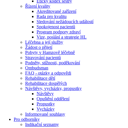
Etický kodex sestry
Řízení kvality
Akreditované zařízení
Rada pro kvalitu
Sledování nežádoucích událostí
Spokojenost pacientů
Program podpory zdraví
Vize, poslání a strategie HL
Léčebna a její služby
Žádost o přijetí
Pobyty v Hamzově léčebně
Stravování pacientů
Podněty, stížnosti, poděkování
Ombudsman
FAQ - otázky a odpovědi
Rehabilitace dětí
Rehabilitace dospělých
Návštěvy, vycházky, propustky
Návštěvy
Opuštění oddělení
Propustky
Vycházky
Informované souhlasy
Pro odborníky
Indikační seznamy