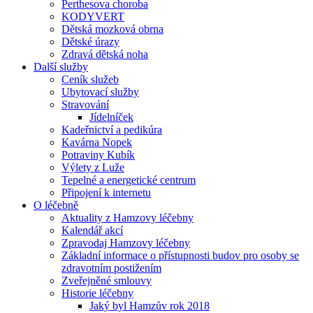
Perthesova choroba
KODYVERT
Dětská mozková obrna
Dětské úrazy
Zdravá dětská noha
Další služby
Ceník služeb
Ubytovací služby
Stravování
Jídelníček
Kadeřnictví a pedikúra
Kavárna Nopek
Potraviny Kubík
Výlety z Luže
Tepelné a energetické centrum
Připojení k internetu
O léčebně
Aktuality z Hamzovy léčebny
Kalendář akcí
Zpravodaj Hamzovy léčebny
Základní informace o přístupnosti budov pro osoby se
zdravotním postižením
Zveřejněné smlouvy
Historie léčebny
Jaký byl Hamzův rok 2018