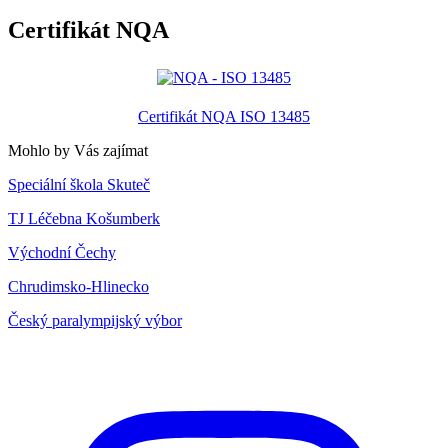
Certifikát NQA
Certifikát NQA ISO 13485
Mohlo by Vás zajímat
Speciální škola Skuteč
TJ Léčebna Košumberk
Východní Čechy
Chrudimsko-Hlinecko
Český paralympijský výbor