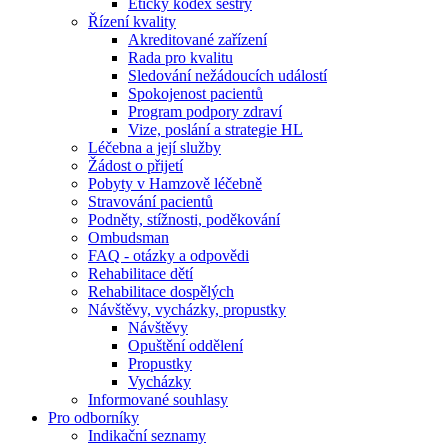
Etický kodex sestry
Řízení kvality
Akreditované zařízení
Rada pro kvalitu
Sledování nežádoucích událostí
Spokojenost pacientů
Program podpory zdraví
Vize, poslání a strategie HL
Léčebna a její služby
Žádost o přijetí
Pobyty v Hamzově léčebně
Stravování pacientů
Podněty, stížnosti, poděkování
Ombudsman
FAQ - otázky a odpovědi
Rehabilitace dětí
Rehabilitace dospělých
Návštěvy, vycházky, propustky
Návštěvy
Opuštění oddělení
Propustky
Vycházky
Informované souhlasy
Pro odborníky
Indikační seznamy