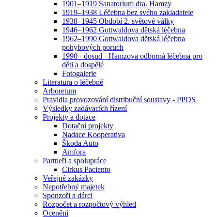
1901–1919 Sanatorium dra. Hamzy
1919–1938 Léčebna bez svého zakladatele
1938–1945 Období 2. světové války
1946–1962 Gottwaldova dětská léčebna
1962–1990 Gottwaldova dětská léčebna
pohybových poruch
1990 - dosud - Hamzova odborná léčebna pro
děti a dospělé
Fotogalerie
Literatura o léčebně
Arboretum
Pravidla provozování distribuční soustavy - PPDS
Výsledky zadávacích řízení
Projekty a dotace
Dotační projekty
Nadace Kooperativa
Škoda Auto
Amfora
Partneři a spolupráce
Cirkus Paciento
Veřejné zakázky
Nepotřebný majetek
Sponzoři a dárci
Rozpočet a rozpočtový výhled
Ocenění