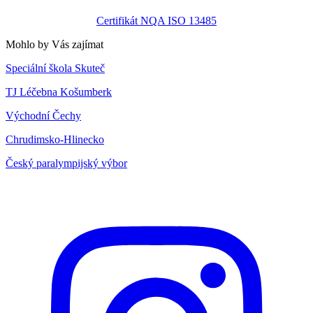
Certifikát NQA ISO 13485
Mohlo by Vás zajímat
Speciální škola Skuteč
TJ Léčebna Košumberk
Východní Čechy
Chrudimsko-Hlinecko
Český paralympijský výbor