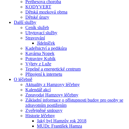
Perthesova choroba
KODYVERT
Dětská mozková obrna
Dětské úrazy
Další služby
Ceník služeb
Ubytovací služby
Stravování
Jídelníček
Kadeřnictví a pedikúra
Kavárna Nopek
Potraviny Kubík
Výlety z Luže
Tepelné a energetické centrum
Připojení k internetu
O léčebně
Aktuality z Hamzovy léčebny
Kalendář akcí
Zpravodaj Hamzovy léčebny
Základní informace o přístupnosti budov pro osoby se
zdravotním postižením
Zveřejněné smlouvy
Historie léčebny
Jaký byl Hamzův rok 2018
MUDr. František Hamza