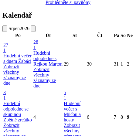
Prohlédněte si pavilóny
Kalendář
Srpen
2026
Po
Út
St
Čt
Pá
So
Ne
28
27
1
1
Hudební
Hudební večer
odpoledne s
s duem Žabáci
Rejkou Marton
29
30
31
1
2
Zobrazit
Zobrazit
všechny
všechny
záznamy ze
záznamy ze
dne
dne
3
5
1
1
Hudební
Hudební
odpoledne se
večer s
skupinou
Milčou a
4
6
7
8
9
Zpětné zrcátko
hosty
Zobrazit
Zobrazit
všechny
všechny