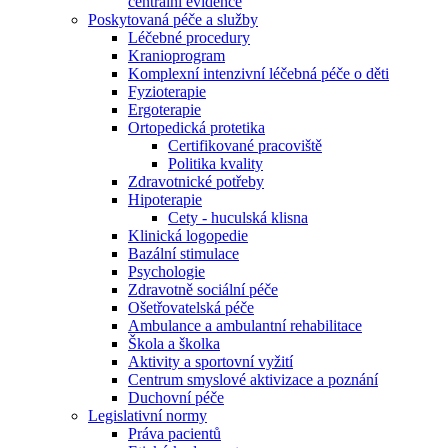
centrální evidence
Poskytovaná péče a služby
Léčebné procedury
Kranioprogram
Komplexní intenzivní léčebná péče o děti
Fyzioterapie
Ergoterapie
Ortopedická protetika
Certifikované pracoviště
Politika kvality
Zdravotnické potřeby
Hipoterapie
Cety - huculská klisna
Klinická logopedie
Bazální stimulace
Psychologie
Zdravotně sociální péče
Ošetřovatelská péče
Ambulance a ambulantní rehabilitace
Škola a školka
Aktivity a sportovní vyžití
Centrum smyslové aktivizace a poznání
Duchovní péče
Legislativní normy
Práva pacientů