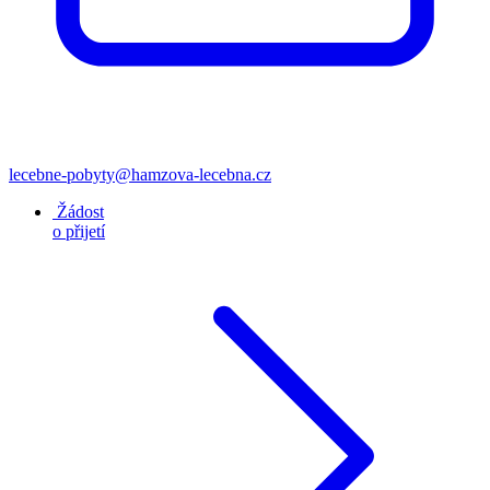
lecebne-pobyty@hamzova-lecebna.cz
Žádost
o přijetí