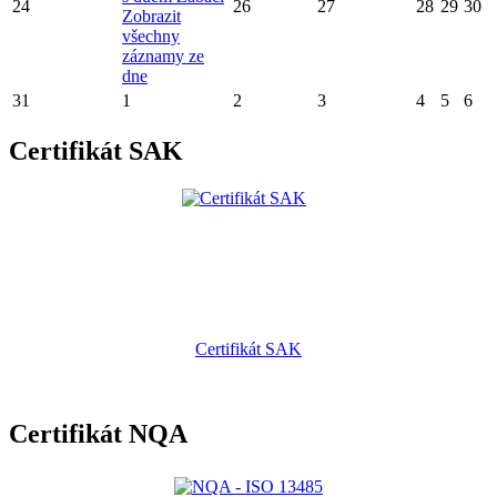
24
26
27
28
29
30
Zobrazit
všechny
záznamy ze
dne
31
1
2
3
4
5
6
Certifikát SAK
Certifikát SAK
Certifikát NQA