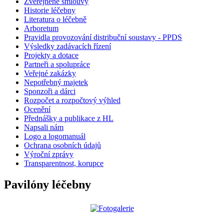
Zveřejněné smlouvy
Historie léčebny
Literatura o léčebně
Arboretum
Pravidla provozování distribuční soustavy - PPDS
Výsledky zadávacích řízení
Projekty a dotace
Partneři a spolupráce
Veřejné zakázky
Nepotřebný majetek
Sponzoři a dárci
Rozpočet a rozpočtový výhled
Ocenění
Přednášky a publikace z HL
Napsali nám
Logo a logomanuál
Ochrana osobních údajů
Výroční zprávy
Transparentnost, korupce
Pavilóny léčebny