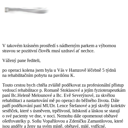
V takovém krásném prostředí s nádherným parkem a výbornou
stravou se pozitivní člověk musí uzdraví ať nechce.
Vážený pane řediteli,
po operaci kolena jsem byla u Vás v Hamzově léčebně 5 týdnů
na rehabilitačním pobytu na pavilónu K.
Touto cestou bych chtěla zvláště poděkovat za profesionální přístup
vedoucí rehabilitace p. Romaně Stoklasové a jejím fyzioterapeutkám
paní Bc.Heleně Melounové a Bc. Evě Severýnové, za skvělou
rehabilitaci a nastartování mě po operaci do běžného života. Dále
patří poděkování paní MUDr. Lence Štefanové a její skvělý kolektiv
sestřiček, které s úsměvem, trpělivostí, lidskostí a láskou se starají
o své pacienty ve dne, v noci. Nemohu dále opomenout obětavé
ošetřovatelky p. Soňu Vopařilovou a Zdeničku Zamastilovou, které
jsou anděly a ženy na svém místě, obětavé, milé, vstřícné.