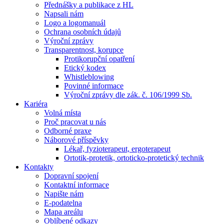
Přednášky a publikace z HL
Napsali nám
Logo a logomanuál
Ochrana osobních údajů
Výroční zprávy
Transparentnost, korupce
Protikorupční opatření
Etický kodex
Whistleblowing
Povinné informace
Výroční zprávy dle zák. č. 106/1999 Sb.
Kariéra
Volná místa
Proč pracovat u nás
Odborné praxe
Náborové příspěvky
Lékař, fyzioterapeut, ergoterapeut
Ortotik-protetik, ortoticko-protetický technik
Kontakty
Dopravní spojení
Kontaktní informace
Napište nám
E-podatelna
Mapa areálu
Oblíbené odkazy