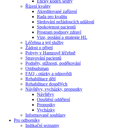
Etický kodex sestry
Řízení kvality
Akreditované zařízení
Rada pro kvalitu
Sledování nežádoucích událostí
Spokojenost pacientů
Program podpory zdraví
Vize, poslání a strategie HL
Léčebna a její služby
Žádost o přijetí
Pobyty v Hamzově léčebně
Stravování pacientů
Podněty, stížnosti, poděkování
Ombudsman
FAQ - otázky a odpovědi
Rehabilitace dětí
Rehabilitace dospělých
Návštěvy, vycházky, propustky
Návštěvy
Opuštění oddělení
Propustky
Vycházky
Informované souhlasy
Pro odborníky
Indikační seznamy