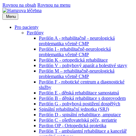
Rovnou na obsah
Rovnou na menu
Menu
Pro pacienty
Pavilóny
Pavilón A - rehabilitačně - neurologická
problematika včetně CMP
Pavilón I - rehabilitačně-neurologická
problematika včetně CMP
Pavilón K - ortopedická rehabilitace
Pavilón V - pohybový aparát a bolestivé stavy
Pavilón M – rehabilitačně-neurologická
problematika včetně CMP
Pavilón F - robotické centrum a diagnostické
služby
Pavilón E - dětská rehabilitace samostatná
Pavilón B - dětská rehabilitace s doprovodem
Pavilón G - pohybová postižení dospělých
Spinální rehabilitační jednotka (SRJ)
Pavilón D - spinální rehabilitace, amputace
Pavilón C - ošetřovatelská péče, geriatrie
Pavilon OP - Ortopedická protetika
Pavilón T - ambulantní rehabilitace a kancelář