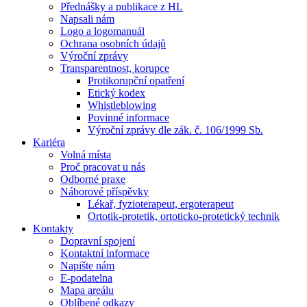
Přednášky a publikace z HL
Napsali nám
Logo a logomanuál
Ochrana osobních údajů
Výroční zprávy
Transparentnost, korupce
Protikorupční opatření
Etický kodex
Whistleblowing
Povinné informace
Výroční zprávy dle zák. č. 106/1999 Sb.
Kariéra
Volná místa
Proč pracovat u nás
Odborné praxe
Náborové příspěvky
Lékař, fyzioterapeut, ergoterapeut
Ortotik-protetik, ortoticko-protetický technik
Kontakty
Dopravní spojení
Kontaktní informace
Napište nám
E-podatelna
Mapa areálu
Oblíbené odkazy