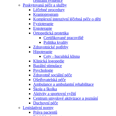
centrální evidence
Poskytovaná péče a služby
Léčebné procedury
Kranioprogram
Komplexní intenzivní léčebná péče o děti
Fyzioterapie
Ergoterapie
Ortopedická protetika
Certifikované pracoviště
Politika kvality
Zdravotnické potřeby
Hipoterapie
Cety - huculská klisna
Klinická logopedie
Bazální stimulace
Psychologie
Zdravotně sociální péče
Ošetřovatelská péče
Ambulance a ambulantní rehabilitace
Škola a školka
Aktivity a sportovní vyžití
Centrum smyslové aktivizace a poznání
Duchovní péče
Legislativní normy
Práva pacientů