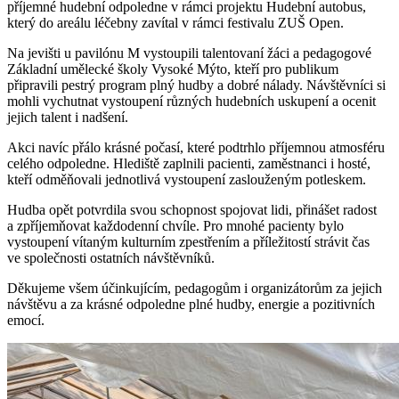
příjemné hudební odpoledne v rámci projektu Hudební autobus,
který do areálu léčebny zavítal v rámci festivalu ZUŠ Open.
Na jevišti u pavilónu M vystoupili talentovaní žáci a pedagogové
Základní umělecké školy Vysoké Mýto, kteří pro publikum
připravili pestrý program plný hudby a dobré nálady. Návštěvníci si
mohli vychutnat vystoupení různých hudebních uskupení a ocenit
jejich talent i nadšení.
Akci navíc přálo krásné počasí, které podtrhlo příjemnou atmosféru
celého odpoledne. Hlediště zaplnili pacienti, zaměstnanci i hosté,
kteří odměňovali jednotlivá vystoupení zaslouženým potleskem.
Hudba opět potvrdila svou schopnost spojovat lidi, přinášet radost
a zpříjemňovat každodenní chvíle. Pro mnohé pacienty bylo
vystoupení vítaným kulturním zpestřením a příležitostí strávit čas
ve společnosti ostatních návštěvníků.
Děkujeme všem účinkujícím, pedagogům i organizátorům za jejich
návštěvu a za krásné odpoledne plné hudby, energie a pozitivních
emocí.