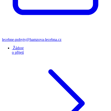
lecebne-pobyty@hamzova-lecebna.cz
Žádost
o přijetí