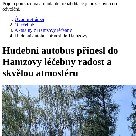
Příjem poukazů na ambulantní rehabilitace je pozastaven do
odvolání.
Úvodní stránka
O léčebně
Aktuality z Hamzovy léčebny
Hudební autobus přinesl do Hamzovy...
Hudební autobus přinesl do
Hamzovy léčebny radost a
skvělou atmosféru