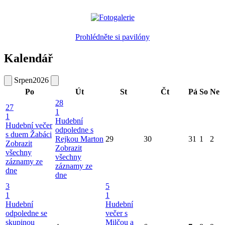
Prohlédněte si pavilóny
Kalendář
Srpen
2026
Po
Út
St
Čt
Pá
So
Ne
28
27
1
1
Hudební
Hudební večer
odpoledne s
s duem Žabáci
Rejkou Marton
29
30
31
1
2
Zobrazit
Zobrazit
všechny
všechny
záznamy ze
záznamy ze
dne
dne
3
5
1
1
Hudební
Hudební
odpoledne se
večer s
skupinou
Milčou a