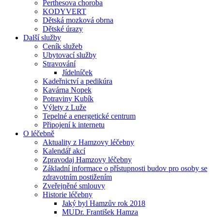
Perthesova choroba
KODYVERT
Dětská mozková obrna
Dětské úrazy
Další služby
Ceník služeb
Ubytovací služby
Stravování
Jídelníček
Kadeřnictví a pedikúra
Kavárna Nopek
Potraviny Kubík
Výlety z Luže
Tepelné a energetické centrum
Připojení k internetu
O léčebně
Aktuality z Hamzovy léčebny
Kalendář akcí
Zpravodaj Hamzovy léčebny
Základní informace o přístupnosti budov pro osoby se
zdravotním postižením
Zveřejněné smlouvy
Historie léčebny
Jaký byl Hamzův rok 2018
MUDr. František Hamza