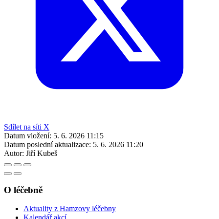
Sdílet na síti X
Datum vložení:
5. 6. 2026 11:15
Datum poslední aktualizace:
5. 6. 2026 11:20
Autor:
Jiří Kubeš
O léčebně
Aktuality z Hamzovy léčebny
Kalendář akcí