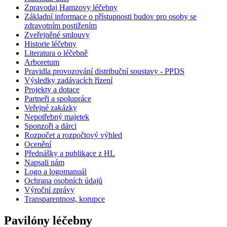
Zpravodaj Hamzovy léčebny
Základní informace o přístupnosti budov pro osoby se
zdravotním postižením
Zveřejněné smlouvy
Historie léčebny
Literatura o léčebně
Arboretum
Pravidla provozování distribuční soustavy - PPDS
Výsledky zadávacích řízení
Projekty a dotace
Partneři a spolupráce
Veřejné zakázky
Nepotřebný majetek
Sponzoři a dárci
Rozpočet a rozpočtový výhled
Ocenění
Přednášky a publikace z HL
Napsali nám
Logo a logomanuál
Ochrana osobních údajů
Výroční zprávy
Transparentnost, korupce
Pavilóny léčebny