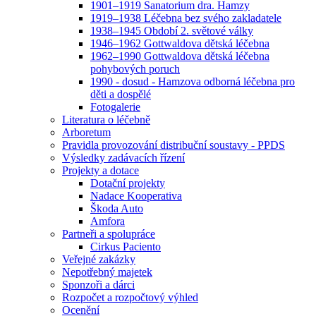
1901–1919 Sanatorium dra. Hamzy
1919–1938 Léčebna bez svého zakladatele
1938–1945 Období 2. světové války
1946–1962 Gottwaldova dětská léčebna
1962–1990 Gottwaldova dětská léčebna
pohybových poruch
1990 - dosud - Hamzova odborná léčebna pro
děti a dospělé
Fotogalerie
Literatura o léčebně
Arboretum
Pravidla provozování distribuční soustavy - PPDS
Výsledky zadávacích řízení
Projekty a dotace
Dotační projekty
Nadace Kooperativa
Škoda Auto
Amfora
Partneři a spolupráce
Cirkus Paciento
Veřejné zakázky
Nepotřebný majetek
Sponzoři a dárci
Rozpočet a rozpočtový výhled
Ocenění