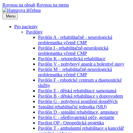
Rovnou na obsah
Rovnou na menu
Menu
Pro pacienty
Pavilóny
Pavilón A - rehabilitačně - neurologická
problematika včetně CMP
Pavilón I - rehabilitačně-neurologická
problematika včetně CMP
Pavilón K - ortopedická rehabilitace
Pavilón V - pohybový aparát a bolestivé stavy
Pavilón M – rehabilitačně-neurologická
problematika včetně CMP
Pavilón F - robotické centrum a diagnostické
služby
Pavilón E - dětská rehabilitace samostatná
Pavilón B - dětská rehabilitace s doprovodem
Pavilón G - pohybová postižení dospělých
Spinální rehabilitační jednotka (SRJ)
Pavilón D - spinální rehabilitace, amputace
Pavilón C - ošetřovatelská péče, geriatrie
Pavilon OP - Ortopedická protetika
Pavilón T - ambulantní rehabilitace a kancelář