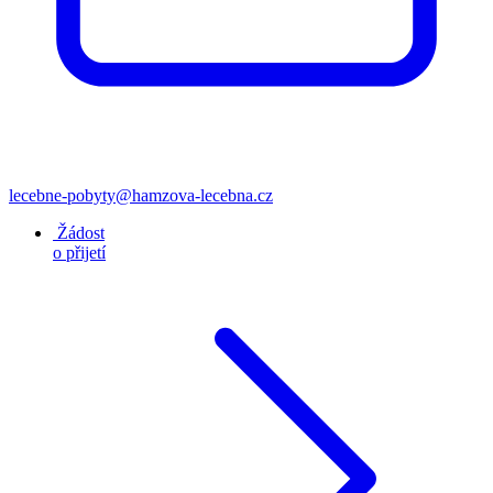
lecebne-pobyty@hamzova-lecebna.cz
Žádost
o přijetí