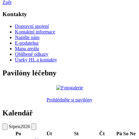
Zpět
Kontakty
Dopravní spojení
Kontaktní informace
Napište nám
E-podatelna
Mapa areálu
Oblíbené odkazy
Úseky HL a kontakty
Pavilóny léčebny
Prohlédněte si pavilóny
Kalendář
Srpen
2026
Po
Út
St
Čt
Pá
So
Ne