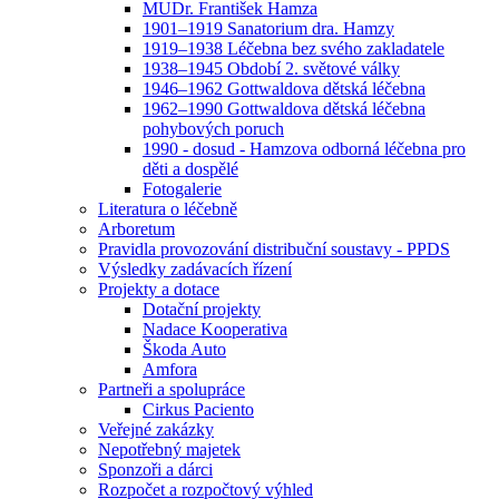
MUDr. František Hamza
1901–1919 Sanatorium dra. Hamzy
1919–1938 Léčebna bez svého zakladatele
1938–1945 Období 2. světové války
1946–1962 Gottwaldova dětská léčebna
1962–1990 Gottwaldova dětská léčebna
pohybových poruch
1990 - dosud - Hamzova odborná léčebna pro
děti a dospělé
Fotogalerie
Literatura o léčebně
Arboretum
Pravidla provozování distribuční soustavy - PPDS
Výsledky zadávacích řízení
Projekty a dotace
Dotační projekty
Nadace Kooperativa
Škoda Auto
Amfora
Partneři a spolupráce
Cirkus Paciento
Veřejné zakázky
Nepotřebný majetek
Sponzoři a dárci
Rozpočet a rozpočtový výhled