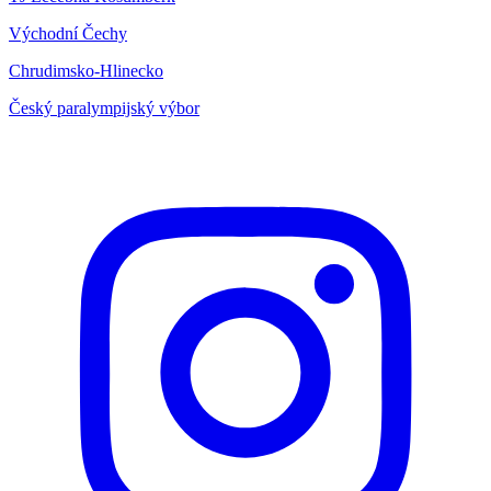
Východní Čechy
Chrudimsko-Hlinecko
Český paralympijský výbor