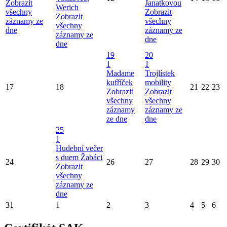
Zobrazit
Janatkovou
Werich
všechny
Zobrazit
Zobrazit
záznamy ze
všechny
všechny
dne
záznamy ze
záznamy ze
dne
dne
19
20
1
1
Madame
Trojlístek
kufříček
mobility
17
18
21
22
23
Zobrazit
Zobrazit
všechny
všechny
záznamy
záznamy ze
ze dne
dne
25
1
Hudební večer
s duem Žabáci
24
26
27
28
29
30
Zobrazit
všechny
záznamy ze
dne
31
1
2
3
4
5
6