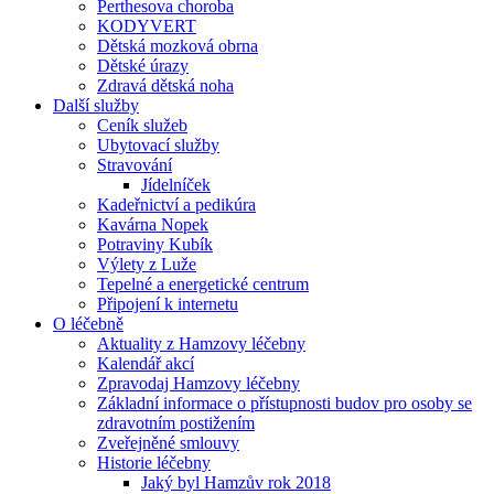
Perthesova choroba
KODYVERT
Dětská mozková obrna
Dětské úrazy
Zdravá dětská noha
Další služby
Ceník služeb
Ubytovací služby
Stravování
Jídelníček
Kadeřnictví a pedikúra
Kavárna Nopek
Potraviny Kubík
Výlety z Luže
Tepelné a energetické centrum
Připojení k internetu
O léčebně
Aktuality z Hamzovy léčebny
Kalendář akcí
Zpravodaj Hamzovy léčebny
Základní informace o přístupnosti budov pro osoby se
zdravotním postižením
Zveřejněné smlouvy
Historie léčebny
Jaký byl Hamzův rok 2018