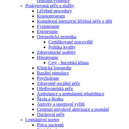
centrální evidence
Poskytovaná péče a služby
Léčebné procedury
Kranioprogram
Komplexní intenzivní léčebná péče o děti
Fyzioterapie
Ergoterapie
Ortopedická protetika
Certifikované pracoviště
Politika kvality
Zdravotnické potřeby
Hipoterapie
Cety - huculská klisna
Klinická logopedie
Bazální stimulace
Psychologie
Zdravotně sociální péče
Ošetřovatelská péče
Ambulance a ambulantní rehabilitace
Škola a školka
Aktivity a sportovní vyžití
Centrum smyslové aktivizace a poznání
Duchovní péče
Legislativní normy
Práva pacientů