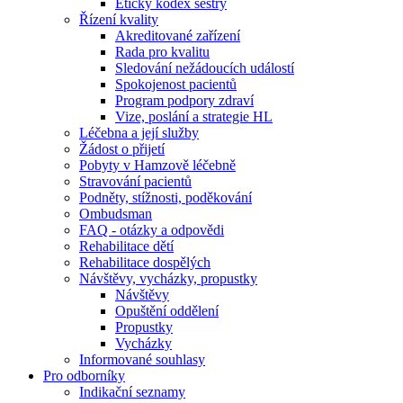
Etický kodex sestry
Řízení kvality
Akreditované zařízení
Rada pro kvalitu
Sledování nežádoucích událostí
Spokojenost pacientů
Program podpory zdraví
Vize, poslání a strategie HL
Léčebna a její služby
Žádost o přijetí
Pobyty v Hamzově léčebně
Stravování pacientů
Podněty, stížnosti, poděkování
Ombudsman
FAQ - otázky a odpovědi
Rehabilitace dětí
Rehabilitace dospělých
Návštěvy, vycházky, propustky
Návštěvy
Opuštění oddělení
Propustky
Vycházky
Informované souhlasy
Pro odborníky
Indikační seznamy