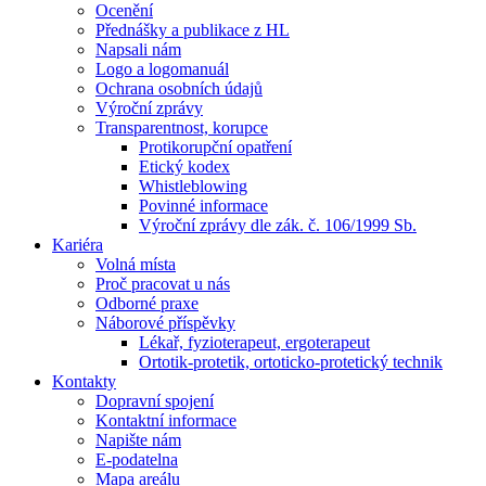
Ocenění
Přednášky a publikace z HL
Napsali nám
Logo a logomanuál
Ochrana osobních údajů
Výroční zprávy
Transparentnost, korupce
Protikorupční opatření
Etický kodex
Whistleblowing
Povinné informace
Výroční zprávy dle zák. č. 106/1999 Sb.
Kariéra
Volná místa
Proč pracovat u nás
Odborné praxe
Náborové příspěvky
Lékař, fyzioterapeut, ergoterapeut
Ortotik-protetik, ortoticko-protetický technik
Kontakty
Dopravní spojení
Kontaktní informace
Napište nám
E-podatelna
Mapa areálu