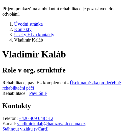
Příjem poukazů na ambulantní rehabilitace je pozastaven do
odvolání.
Úvodní stránka
Kontakty
Úseky HL a kontakty
Vladimír Kaláb
Vladimír Kaláb
Role v org. struktuře
Rehabilitace, pav. F - komplement -
Úsek náměstka pro léčebně
rehabilitační péči
Rehabilitace -
Pavilón F
Kontakty
Telefon:
+420 469 648 512
E-mail:
vladimir.kalab@hamzova-lecebna.cz
Stáhnout vizitku (vCard)