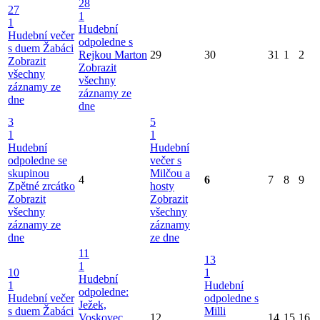
28
27
1
1
Hudební
Hudební večer
odpoledne s
s duem Žabáci
Rejkou Marton
29
30
31
1
2
Zobrazit
Zobrazit
všechny
všechny
záznamy ze
záznamy ze
dne
dne
3
5
1
1
Hudební
Hudební
odpoledne se
večer s
skupinou
Milčou a
4
6
7
8
9
Zpětné zrcátko
hosty
Zobrazit
Zobrazit
všechny
všechny
záznamy ze
záznamy
dne
ze dne
11
13
1
10
1
Hudební
1
Hudební
odpoledne:
Hudební večer
odpoledne s
Ježek,
s duem Žabáci
Milli
Voskovec,
12
14
15
16