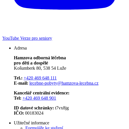
YouTube
Verze pro seniory
Adresa
Hamzova odborná léčebna
pro děti a dospělé
Košumberk 80, 538 54 Luže
Tel.:
+420 469 648 111
E-mail:
lecebne-pobyty@hamzova-lecebna.cz
Kancelář centrální evidence:
Tel:
+420 469 648 901
ID datové schránky:
t7vx8jg
IČO:
00183024
Užitečné informace
Formuláře ke stažení