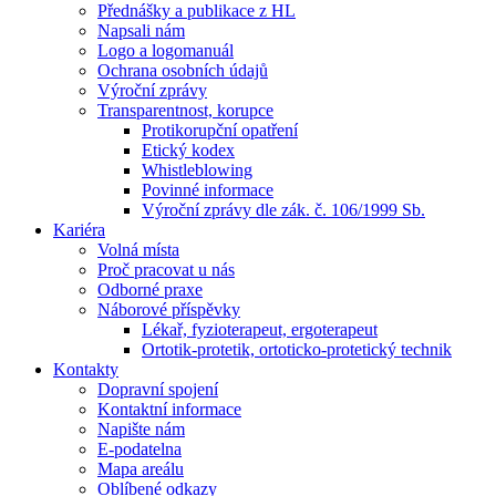
Přednášky a publikace z HL
Napsali nám
Logo a logomanuál
Ochrana osobních údajů
Výroční zprávy
Transparentnost, korupce
Protikorupční opatření
Etický kodex
Whistleblowing
Povinné informace
Výroční zprávy dle zák. č. 106/1999 Sb.
Kariéra
Volná místa
Proč pracovat u nás
Odborné praxe
Náborové příspěvky
Lékař, fyzioterapeut, ergoterapeut
Ortotik-protetik, ortoticko-protetický technik
Kontakty
Dopravní spojení
Kontaktní informace
Napište nám
E-podatelna
Mapa areálu
Oblíbené odkazy