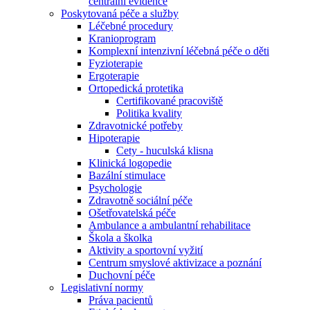
centrální evidence
Poskytovaná péče a služby
Léčebné procedury
Kranioprogram
Komplexní intenzivní léčebná péče o děti
Fyzioterapie
Ergoterapie
Ortopedická protetika
Certifikované pracoviště
Politika kvality
Zdravotnické potřeby
Hipoterapie
Cety - huculská klisna
Klinická logopedie
Bazální stimulace
Psychologie
Zdravotně sociální péče
Ošetřovatelská péče
Ambulance a ambulantní rehabilitace
Škola a školka
Aktivity a sportovní vyžití
Centrum smyslové aktivizace a poznání
Duchovní péče
Legislativní normy
Práva pacientů