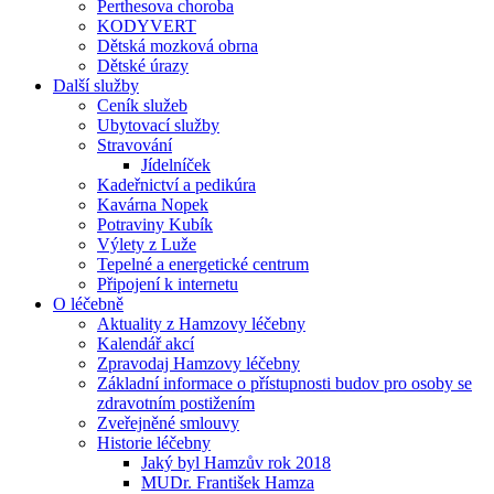
Perthesova choroba
KODYVERT
Dětská mozková obrna
Dětské úrazy
Další služby
Ceník služeb
Ubytovací služby
Stravování
Jídelníček
Kadeřnictví a pedikúra
Kavárna Nopek
Potraviny Kubík
Výlety z Luže
Tepelné a energetické centrum
Připojení k internetu
O léčebně
Aktuality z Hamzovy léčebny
Kalendář akcí
Zpravodaj Hamzovy léčebny
Základní informace o přístupnosti budov pro osoby se
zdravotním postižením
Zveřejněné smlouvy
Historie léčebny
Jaký byl Hamzův rok 2018
MUDr. František Hamza