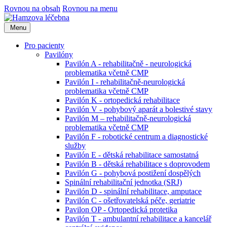
Rovnou na obsah
Rovnou na menu
Menu
Pro pacienty
Pavilóny
Pavilón A - rehabilitačně - neurologická
problematika včetně CMP
Pavilón I - rehabilitačně-neurologická
problematika včetně CMP
Pavilón K - ortopedická rehabilitace
Pavilón V - pohybový aparát a bolestivé stavy
Pavilón M – rehabilitačně-neurologická
problematika včetně CMP
Pavilón F - robotické centrum a diagnostické
služby
Pavilón E - dětská rehabilitace samostatná
Pavilón B - dětská rehabilitace s doprovodem
Pavilón G - pohybová postižení dospělých
Spinální rehabilitační jednotka (SRJ)
Pavilón D - spinální rehabilitace, amputace
Pavilón C - ošetřovatelská péče, geriatrie
Pavilon OP - Ortopedická protetika
Pavilón T - ambulantní rehabilitace a kancelář