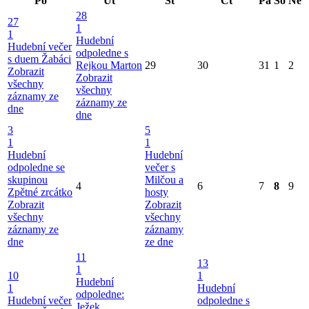
Po
Út
St
Čt
Pá
So
Ne
28
27
1
1
Hudební
Hudební večer
odpoledne s
s duem Žabáci
Rejkou Marton
29
30
31
1
2
Zobrazit
Zobrazit
všechny
všechny
záznamy ze
záznamy ze
dne
dne
3
5
1
1
Hudební
Hudební
odpoledne se
večer s
skupinou
Milčou a
4
6
7
8
9
Zpětné zrcátko
hosty
Zobrazit
Zobrazit
všechny
všechny
záznamy ze
záznamy
dne
ze dne
11
13
1
10
1
Hudební
1
Hudební
odpoledne:
Hudební večer
odpoledne s
Ježek,