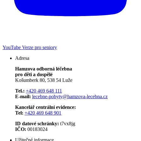
YouTube
Verze pro seniory
Adresa
Hamzova odborná léčebna
pro děti a dospělé
Košumberk 80, 538 54 Luže
Tel.:
+420 469 648 111
E-mail:
lecebne-pobyty@hamzova-lecebna.cz
Kancelář centrální evidence:
Tel:
+420 469 648 901
ID datové schránky:
t7vx8jg
IČO:
00183024
Užitečné informace