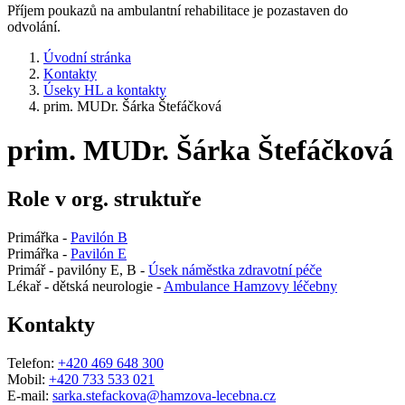
Příjem poukazů na ambulantní rehabilitace je pozastaven do
odvolání.
Úvodní stránka
Kontakty
Úseky HL a kontakty
prim. MUDr. Šárka Štefáčková
prim. MUDr. Šárka Štefáčková
Role v org. struktuře
Primářka -
Pavilón B
Primářka -
Pavilón E
Primář - pavilóny E, B -
Úsek náměstka zdravotní péče
Lékař - dětská neurologie -
Ambulance Hamzovy léčebny
Kontakty
Telefon:
+420 469 648 300
Mobil:
+420 733 533 021
E-mail:
sarka.stefackova@hamzova-lecebna.cz