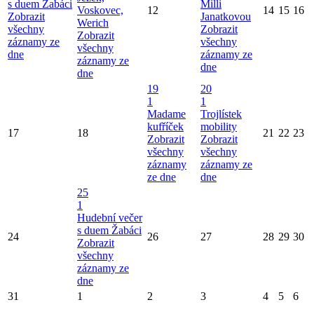
s duem Žabáci
Milli
Voskovec,
12
14
15
16
Zobrazit
Janatkovou
Werich
všechny
Zobrazit
Zobrazit
záznamy ze
všechny
všechny
dne
záznamy ze
záznamy ze
dne
dne
19
20
1
1
Madame
Trojlístek
kufříček
mobility
17
18
21
22
23
Zobrazit
Zobrazit
všechny
všechny
záznamy
záznamy ze
ze dne
dne
25
1
Hudební večer
s duem Žabáci
24
26
27
28
29
30
Zobrazit
všechny
záznamy ze
dne
31
1
2
3
4
5
6