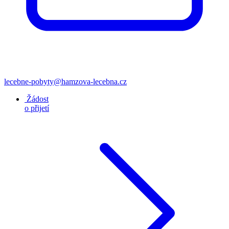
lecebne-pobyty@hamzova-lecebna.cz
Žádost
o přijetí