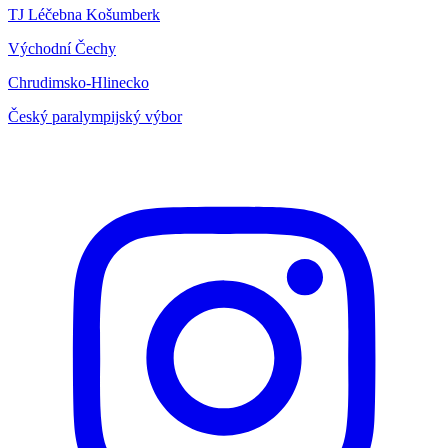
TJ Léčebna Košumberk
Východní Čechy
Chrudimsko-Hlinecko
Český paralympijský výbor