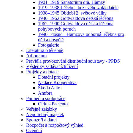
1901–1919 Sanatorium dra. Hamzy
1919–1938 Léčebna bez svého zakladatele
1938–1945 Období 2. světové války
1946–1962 Gottwaldova dětská léčebna
1962–1990 Gottwaldova dětská léčebna
pohybových poruch
1990 - dosud - Hamzova odborná léčebna pro
děti a dospělé
Fotogalerie
Literatura o léčebně
Arboretum
Pravidla provozování distribuční soustavy - PPDS
Výsledky zadávacích řízení
Projekty a dotace
Dotační projekty
Nadace Kooperativa
Škoda Auto
Amfora
Partneři a spolupráce
Cirkus Paciento
Veřejné zakázky
Nepotřebný majetek
Sponzoři a dárci
Rozpočet a rozpočtový výhled
Ocenění