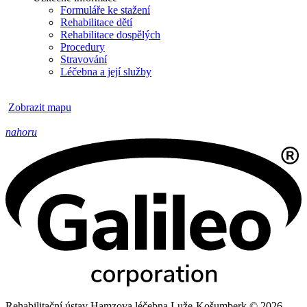
Formuláře ke stažení
Rehabilitace dětí
Rehabilitace dospělých
Procedury
Stravování
Léčebna a její služby
Zobrazit mapu
nahoru
Rehabilitační ústav Hamzova léčebna Luže-Košumberk © 2026