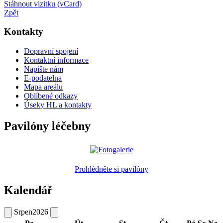
Stáhnout vizitku (vCard)
Zpět
Kontakty
Dopravní spojení
Kontaktní informace
Napište nám
E-podatelna
Mapa areálu
Oblíbené odkazy
Úseky HL a kontakty
Pavilóny léčebny
Prohlédněte si pavilóny
Kalendář
Srpen
2026