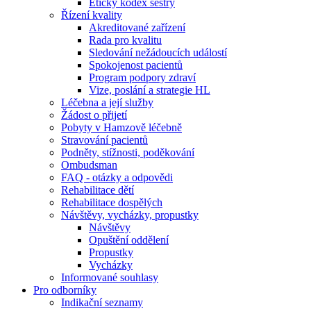
Etický kodex sestry
Řízení kvality
Akreditované zařízení
Rada pro kvalitu
Sledování nežádoucích událostí
Spokojenost pacientů
Program podpory zdraví
Vize, poslání a strategie HL
Léčebna a její služby
Žádost o přijetí
Pobyty v Hamzově léčebně
Stravování pacientů
Podněty, stížnosti, poděkování
Ombudsman
FAQ - otázky a odpovědi
Rehabilitace dětí
Rehabilitace dospělých
Návštěvy, vycházky, propustky
Návštěvy
Opuštění oddělení
Propustky
Vycházky
Informované souhlasy
Pro odborníky
Indikační seznamy