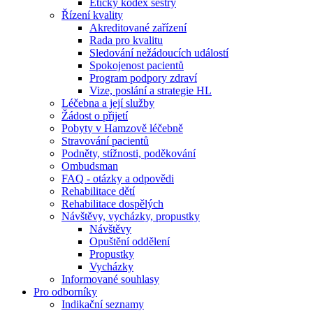
Etický kodex sestry
Řízení kvality
Akreditované zařízení
Rada pro kvalitu
Sledování nežádoucích událostí
Spokojenost pacientů
Program podpory zdraví
Vize, poslání a strategie HL
Léčebna a její služby
Žádost o přijetí
Pobyty v Hamzově léčebně
Stravování pacientů
Podněty, stížnosti, poděkování
Ombudsman
FAQ - otázky a odpovědi
Rehabilitace dětí
Rehabilitace dospělých
Návštěvy, vycházky, propustky
Návštěvy
Opuštění oddělení
Propustky
Vycházky
Informované souhlasy
Pro odborníky
Indikační seznamy