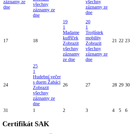
záznamy ze
všechny
všechny
dne
záznamy ze
záznamy ze
dne
dne
19
20
1
1
Madame
Trojlístek
kufříček
mobility
17
18
21
22
23
Zobrazit
Zobrazit
všechny
všechny
záznamy
záznamy ze
ze dne
dne
25
1
Hudební večer
s duem Žabáci
24
26
27
28
29
30
Zobrazit
všechny
záznamy ze
dne
31
1
2
3
4
5
6
Certifikát SAK