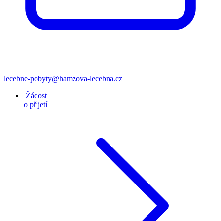
lecebne-pobyty@hamzova-lecebna.cz
Žádost
o přijetí