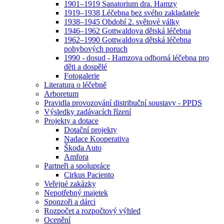
1901–1919 Sanatorium dra. Hamzy
1919–1938 Léčebna bez svého zakladatele
1938–1945 Období 2. světové války
1946–1962 Gottwaldova dětská léčebna
1962–1990 Gottwaldova dětská léčebna
pohybových poruch
1990 - dosud - Hamzova odborná léčebna pro
děti a dospělé
Fotogalerie
Literatura o léčebně
Arboretum
Pravidla provozování distribuční soustavy - PPDS
Výsledky zadávacích řízení
Projekty a dotace
Dotační projekty
Nadace Kooperativa
Škoda Auto
Amfora
Partneři a spolupráce
Cirkus Paciento
Veřejné zakázky
Nepotřebný majetek
Sponzoři a dárci
Rozpočet a rozpočtový výhled
Ocenění