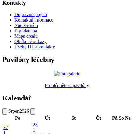
Kontakty
Dopravní spojení
Kontaktní informace
Napište nám
E-podatelna
Mapa areálu
Oblíbené odkazy
Úseky HL a kontakty
Pavilóny léčebny
Prohlédněte si pavilóny
Kalendář
Srpen
2026
Po
Út
St
Čt
Pá
So
Ne
28
27
1
1