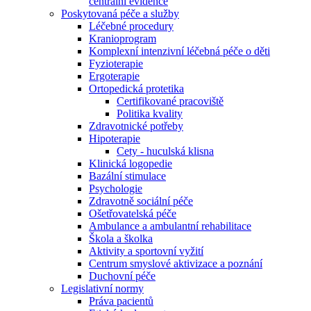
centrální evidence
Poskytovaná péče a služby
Léčebné procedury
Kranioprogram
Komplexní intenzivní léčebná péče o děti
Fyzioterapie
Ergoterapie
Ortopedická protetika
Certifikované pracoviště
Politika kvality
Zdravotnické potřeby
Hipoterapie
Cety - huculská klisna
Klinická logopedie
Bazální stimulace
Psychologie
Zdravotně sociální péče
Ošetřovatelská péče
Ambulance a ambulantní rehabilitace
Škola a školka
Aktivity a sportovní vyžití
Centrum smyslové aktivizace a poznání
Duchovní péče
Legislativní normy
Práva pacientů