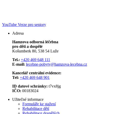
YouTube
Verze pro seniory
Adresa
Hamzova odborná léčebna
pro děti a dospělé
Košumberk 80, 538 54 Luže
Tel.:
+420 469 648 111
E-mail:
lecebne-pobyty@hamzova-lecebna.cz
Kancelář centrální evidence:
Tel:
+420 469 648 901
ID datové schránky:
t7vx8jg
IČO:
00183024
Užitečné informace
Formuláře ke stažení
Rehabilitace dětí
Rehabilitace dospělých