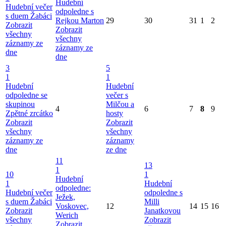
Hudební
Hudební večer
odpoledne s
s duem Žabáci
Rejkou Marton
29
30
31
1
2
Zobrazit
Zobrazit
všechny
všechny
záznamy ze
záznamy ze
dne
dne
3
5
1
1
Hudební
Hudební
odpoledne se
večer s
skupinou
Milčou a
4
6
7
8
9
Zpětné zrcátko
hosty
Zobrazit
Zobrazit
všechny
všechny
záznamy ze
záznamy
dne
ze dne
11
13
1
10
1
Hudební
1
Hudební
odpoledne:
Hudební večer
odpoledne s
Ježek,
s duem Žabáci
Milli
Voskovec,
12
14
15
16
Zobrazit
Janatkovou
Werich
všechny
Zobrazit
Zobrazit