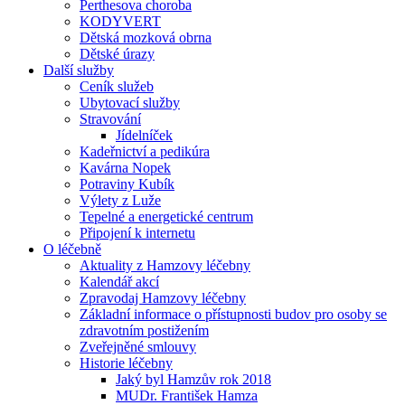
Perthesova choroba
KODYVERT
Dětská mozková obrna
Dětské úrazy
Další služby
Ceník služeb
Ubytovací služby
Stravování
Jídelníček
Kadeřnictví a pedikúra
Kavárna Nopek
Potraviny Kubík
Výlety z Luže
Tepelné a energetické centrum
Připojení k internetu
O léčebně
Aktuality z Hamzovy léčebny
Kalendář akcí
Zpravodaj Hamzovy léčebny
Základní informace o přístupnosti budov pro osoby se
zdravotním postižením
Zveřejněné smlouvy
Historie léčebny
Jaký byl Hamzův rok 2018
MUDr. František Hamza