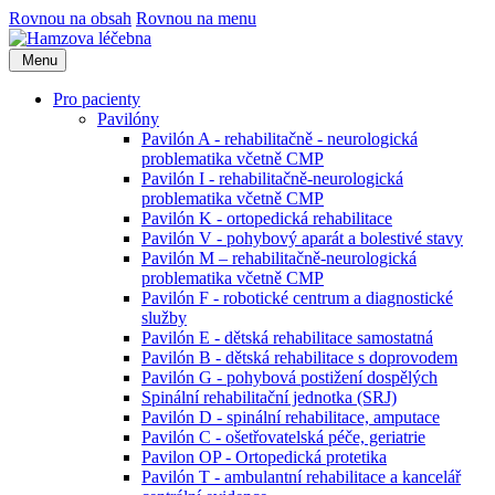
Rovnou na obsah
Rovnou na menu
Menu
Pro pacienty
Pavilóny
Pavilón A - rehabilitačně - neurologická
problematika včetně CMP
Pavilón I - rehabilitačně-neurologická
problematika včetně CMP
Pavilón K - ortopedická rehabilitace
Pavilón V - pohybový aparát a bolestivé stavy
Pavilón M – rehabilitačně-neurologická
problematika včetně CMP
Pavilón F - robotické centrum a diagnostické
služby
Pavilón E - dětská rehabilitace samostatná
Pavilón B - dětská rehabilitace s doprovodem
Pavilón G - pohybová postižení dospělých
Spinální rehabilitační jednotka (SRJ)
Pavilón D - spinální rehabilitace, amputace
Pavilón C - ošetřovatelská péče, geriatrie
Pavilon OP - Ortopedická protetika
Pavilón T - ambulantní rehabilitace a kancelář