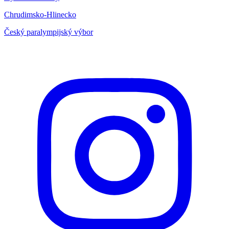
Chrudimsko-Hlinecko
Český paralympijský výbor