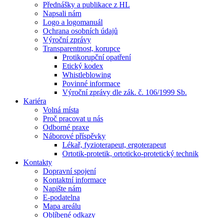
Přednášky a publikace z HL
Napsali nám
Logo a logomanuál
Ochrana osobních údajů
Výroční zprávy
Transparentnost, korupce
Protikorupční opatření
Etický kodex
Whistleblowing
Povinné informace
Výroční zprávy dle zák. č. 106/1999 Sb.
Kariéra
Volná místa
Proč pracovat u nás
Odborné praxe
Náborové příspěvky
Lékař, fyzioterapeut, ergoterapeut
Ortotik-protetik, ortoticko-protetický technik
Kontakty
Dopravní spojení
Kontaktní informace
Napište nám
E-podatelna
Mapa areálu
Oblíbené odkazy