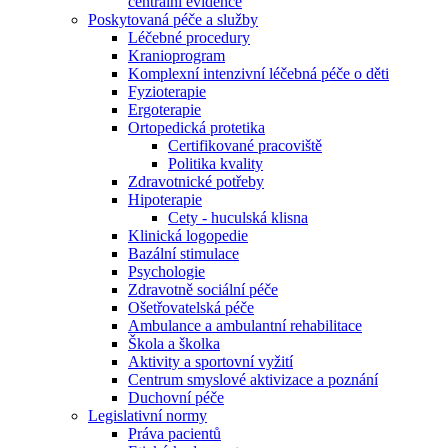
centrální evidence
Poskytovaná péče a služby
Léčebné procedury
Kranioprogram
Komplexní intenzivní léčebná péče o děti
Fyzioterapie
Ergoterapie
Ortopedická protetika
Certifikované pracoviště
Politika kvality
Zdravotnické potřeby
Hipoterapie
Cety - huculská klisna
Klinická logopedie
Bazální stimulace
Psychologie
Zdravotně sociální péče
Ošetřovatelská péče
Ambulance a ambulantní rehabilitace
Škola a školka
Aktivity a sportovní vyžití
Centrum smyslové aktivizace a poznání
Duchovní péče
Legislativní normy
Práva pacientů