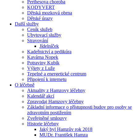
Perthesova choroba
KODYVERT
Dětská mozková obrna
Dětské úrazy
Další služby
Ceník služeb
Ubytovací služby
Stravování
Jídelníček
Kadeřnictví a pedikúra
Kavárna Nopek
Potraviny Kubík
Výlety z Luže
Tepelné a energetické centrum
Připojení k internetu
O léčebně
Aktuality z Hamzovy léčebny
Kalendář akcí
Zpravodaj Hamzovy léčebny
Základní informace o přístupnosti budov pro osoby se
zdravotním postižením
Zveřejněné smlouvy
Historie léčebny
Jaký byl Hamzův rok 2018
MUDr. František Hamza