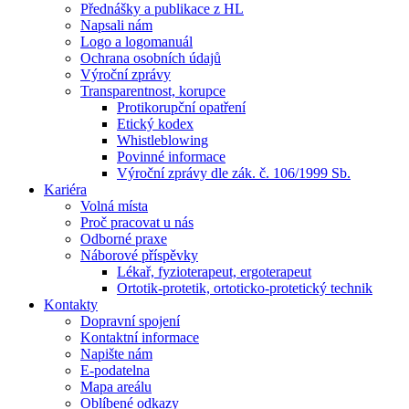
Přednášky a publikace z HL
Napsali nám
Logo a logomanuál
Ochrana osobních údajů
Výroční zprávy
Transparentnost, korupce
Protikorupční opatření
Etický kodex
Whistleblowing
Povinné informace
Výroční zprávy dle zák. č. 106/1999 Sb.
Kariéra
Volná místa
Proč pracovat u nás
Odborné praxe
Náborové příspěvky
Lékař, fyzioterapeut, ergoterapeut
Ortotik-protetik, ortoticko-protetický technik
Kontakty
Dopravní spojení
Kontaktní informace
Napište nám
E-podatelna
Mapa areálu
Oblíbené odkazy