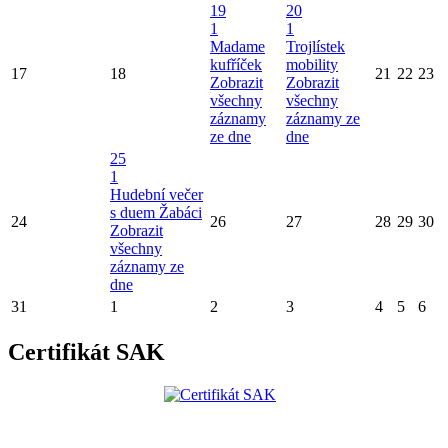
19
20
1
1
Madame
Trojlístek
kufříček
mobility
17
18
21
22
23
Zobrazit
Zobrazit
všechny
všechny
záznamy
záznamy ze
ze dne
dne
25
1
Hudební večer
s duem Žabáci
24
26
27
28
29
30
Zobrazit
všechny
záznamy ze
dne
31
1
2
3
4
5
6
Certifikát SAK