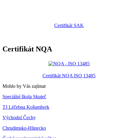
Certifikát SAK
Certifikát NQA
Certifikát NQA ISO 13485
Mohlo by Vás zajímat
Speciální škola Skuteč
TJ Léčebna Košumberk
Východní Čechy
Chrudimsko-Hlinecko