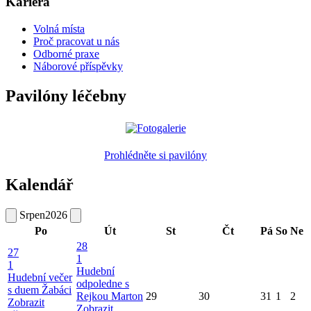
Kariéra
Volná místa
Proč pracovat u nás
Odborné praxe
Náborové příspěvky
Pavilóny léčebny
Prohlédněte si pavilóny
Kalendář
Srpen
2026
Po
Út
St
Čt
Pá
So
Ne
28
27
1
1
Hudební
Hudební večer
odpoledne s
s duem Žabáci
Rejkou Marton
29
30
31
1
2
Zobrazit
Zobrazit