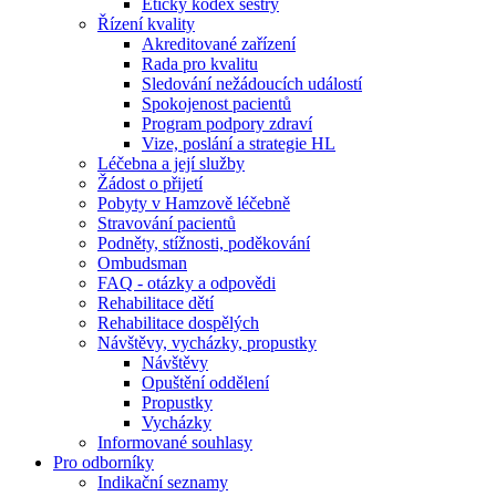
Etický kodex sestry
Řízení kvality
Akreditované zařízení
Rada pro kvalitu
Sledování nežádoucích událostí
Spokojenost pacientů
Program podpory zdraví
Vize, poslání a strategie HL
Léčebna a její služby
Žádost o přijetí
Pobyty v Hamzově léčebně
Stravování pacientů
Podněty, stížnosti, poděkování
Ombudsman
FAQ - otázky a odpovědi
Rehabilitace dětí
Rehabilitace dospělých
Návštěvy, vycházky, propustky
Návštěvy
Opuštění oddělení
Propustky
Vycházky
Informované souhlasy
Pro odborníky
Indikační seznamy