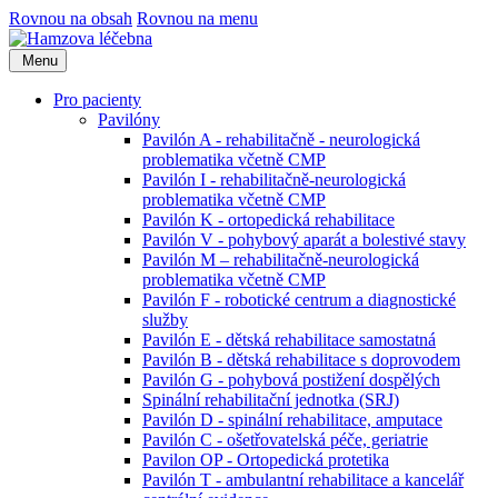
Rovnou na obsah
Rovnou na menu
Menu
Pro pacienty
Pavilóny
Pavilón A - rehabilitačně - neurologická
problematika včetně CMP
Pavilón I - rehabilitačně-neurologická
problematika včetně CMP
Pavilón K - ortopedická rehabilitace
Pavilón V - pohybový aparát a bolestivé stavy
Pavilón M – rehabilitačně-neurologická
problematika včetně CMP
Pavilón F - robotické centrum a diagnostické
služby
Pavilón E - dětská rehabilitace samostatná
Pavilón B - dětská rehabilitace s doprovodem
Pavilón G - pohybová postižení dospělých
Spinální rehabilitační jednotka (SRJ)
Pavilón D - spinální rehabilitace, amputace
Pavilón C - ošetřovatelská péče, geriatrie
Pavilon OP - Ortopedická protetika
Pavilón T - ambulantní rehabilitace a kancelář