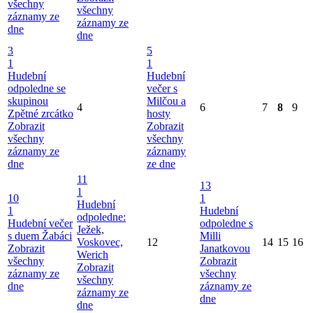
všechny
všechny
záznamy ze
záznamy ze
dne
dne
3
5
1
1
Hudební
Hudební
odpoledne se
večer s
skupinou
Milčou a
4
6
7
8
9
Zpětné zrcátko
hosty
Zobrazit
Zobrazit
všechny
všechny
záznamy ze
záznamy
dne
ze dne
11
13
1
10
1
Hudební
1
Hudební
odpoledne:
Hudební večer
odpoledne s
Ježek,
s duem Žabáci
Milli
Voskovec,
12
14
15
16
Zobrazit
Janatkovou
Werich
všechny
Zobrazit
Zobrazit
záznamy ze
všechny
všechny
dne
záznamy ze
záznamy ze
dne
dne