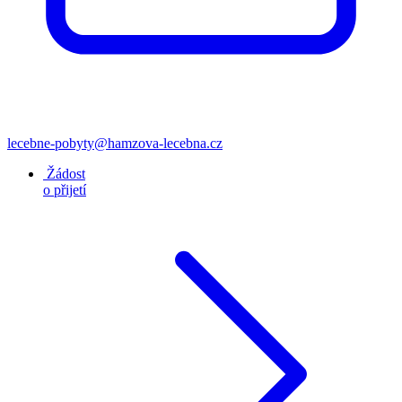
lecebne-pobyty@hamzova-lecebna.cz
Žádost
o přijetí