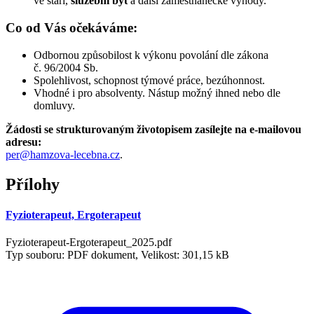
ve stáří,
služební byt
a další zaměstnanecké výhody.
Co od Vás očekáváme:
Odbornou způsobilost k výkonu povolání dle zákona
č. 96/2004 Sb.
Spolehlivost, schopnost týmové práce, bezúhonnost.
Vhodné i pro absolventy. Nástup možný ihned nebo dle
domluvy.
Žádosti se strukturovaným životopisem zasílejte na e-mailovou
adresu:
per@hamzova-lecebna.cz
.
Přílohy
Fyzioterapeut, Ergoterapeut
Fyzioterapeut-Ergoterapeut_2025.pdf
Typ souboru: PDF dokument, Velikost: 301,15 kB