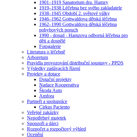
1901–1919 Sanatorium dra. Hamzy
1919–1938 Léčebna bez svého zakladatele
1938–1945 Období 2. světové války
1946–1962 Gottwaldova dětská léčebna
1962–1990 Gottwaldova dětská léčebna
pohybových poruch
1990 - dosud - Hamzova odborná léčebna pro
děti a dospělé
Fotogalerie
Literatura o léčebně
Arboretum
Pravidla provozování distribuční soustavy - PPDS
Výsledky zadávacích řízení
Projekty a dotace
Dotační projekty
Nadace Kooperativa
Škoda Auto
Amfora
Partneři a spolupráce
Cirkus Paciento
Veřejné zakázky
Nepotřebný majetek
Sponzoři a dárci
Rozpočet a rozpočtový výhled
Ocenění