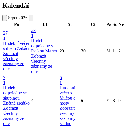
Kalendář
Srpen
2026
Po
Út
St
Čt
Pá
So
Ne
28
27
1
1
Hudební
Hudební večer
odpoledne s
s duem Žabáci
Rejkou Marton
29
30
31
1
2
Zobrazit
Zobrazit
všechny
všechny
záznamy ze
záznamy ze
dne
dne
3
5
1
1
Hudební
Hudební
odpoledne se
večer s
skupinou
Milčou a
4
6
7
8
9
Zpětné zrcátko
hosty
Zobrazit
Zobrazit
všechny
všechny
záznamy ze
záznamy
dne
ze dne