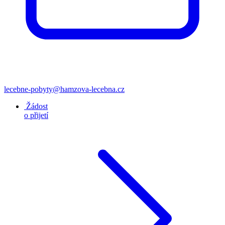
lecebne-pobyty@hamzova-lecebna.cz
Žádost
o přijetí