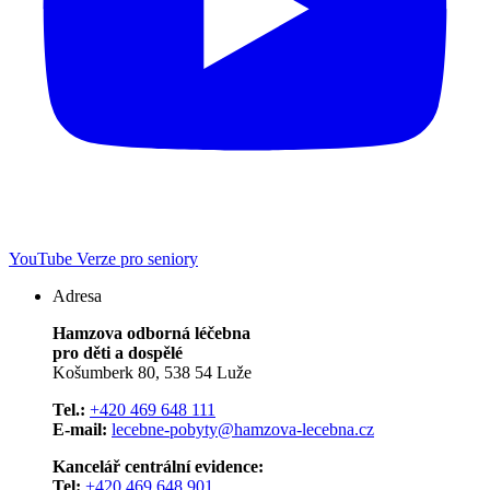
YouTube
Verze pro seniory
Adresa
Hamzova odborná léčebna
pro děti a dospělé
Košumberk 80, 538 54 Luže
Tel.:
+420 469 648 111
E-mail:
lecebne-pobyty@hamzova-lecebna.cz
Kancelář centrální evidence:
Tel:
+420 469 648 901