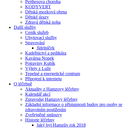
Perthesova choroba
KODYVERT
Dětská mozková obrna
Dětské úrazy
Zdravá dětská noha
Další služby
Ceník služeb
Ubytovací služby
Stravování
Jídelníček
Kadeřnictví a pedikúra
Kavárna Nopek
Potraviny Kubík
Výlety z Luže
Tepelné a energetické centrum
Připojení k internetu
O léčebně
Aktuality z Hamzovy léčebny
Kalendář akcí
Zpravodaj Hamzovy léčebny
Základní informace o přístupnosti budov pro osoby se
zdravotním postižením
Zveřejněné smlouvy
Historie léčebny
Jaký byl Hamzův rok 2018