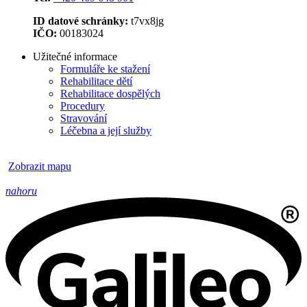
ID datové schránky:
t7vx8jg
IČO:
00183024
Užitečné informace
Formuláře ke stažení
Rehabilitace dětí
Rehabilitace dospělých
Procedury
Stravování
Léčebna a její služby
Zobrazit mapu
nahoru