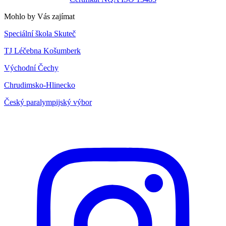
Mohlo by Vás zajímat
Speciální škola Skuteč
TJ Léčebna Košumberk
Východní Čechy
Chrudimsko-Hlinecko
Český paralympijský výbor