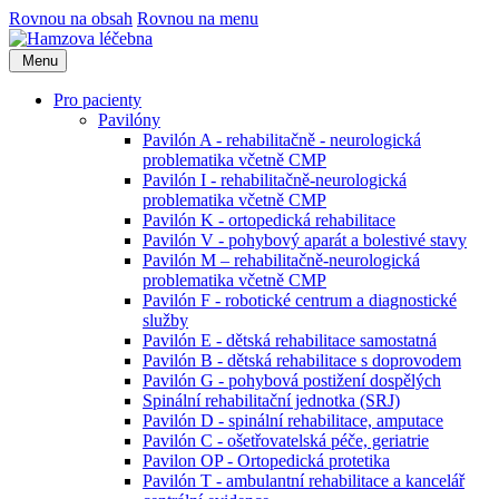
Rovnou na obsah
Rovnou na menu
Menu
Pro pacienty
Pavilóny
Pavilón A - rehabilitačně - neurologická
problematika včetně CMP
Pavilón I - rehabilitačně-neurologická
problematika včetně CMP
Pavilón K - ortopedická rehabilitace
Pavilón V - pohybový aparát a bolestivé stavy
Pavilón M – rehabilitačně-neurologická
problematika včetně CMP
Pavilón F - robotické centrum a diagnostické
služby
Pavilón E - dětská rehabilitace samostatná
Pavilón B - dětská rehabilitace s doprovodem
Pavilón G - pohybová postižení dospělých
Spinální rehabilitační jednotka (SRJ)
Pavilón D - spinální rehabilitace, amputace
Pavilón C - ošetřovatelská péče, geriatrie
Pavilon OP - Ortopedická protetika
Pavilón T - ambulantní rehabilitace a kancelář