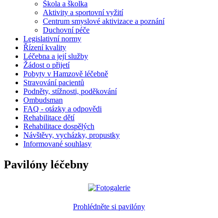
Škola a školka
Aktivity a sportovní vyžití
Centrum smyslové aktivizace a poznání
Duchovní péče
Legislativní normy
Řízení kvality
Léčebna a její služby
Žádost o přijetí
Pobyty v Hamzově léčebně
Stravování pacientů
Podněty, stížnosti, poděkování
Ombudsman
FAQ - otázky a odpovědi
Rehabilitace dětí
Rehabilitace dospělých
Návštěvy, vycházky, propustky
Informované souhlasy
Pavilóny léčebny
Prohlédněte si pavilóny