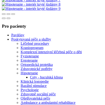
Pro pacienty
Pavilóny
Poskytovaná péče a služby
Léčebné procedury
Kranioprogram
Komplexní intenzivní léčebná péče o děti
Fyzioterapie
Ergoterapie
Ortopedická protetika
Zdravotnické potřeby
Hipoterapie
Cety - huculská klisna
Klinická logopedie
Bazální stimulace
Psychologie
Zdravotně sociální péče
Ošetřovatelská péče
Ambulance a ambulantní rehabilitace