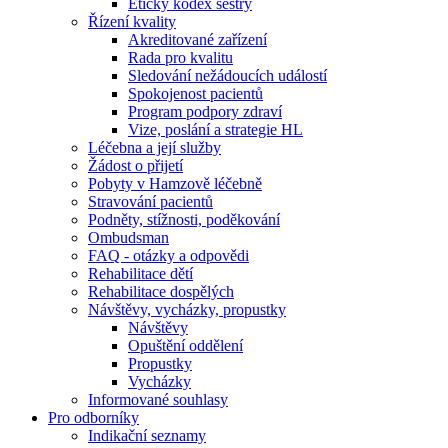
Etický kodex sestry
Řízení kvality
Akreditované zařízení
Rada pro kvalitu
Sledování nežádoucích událostí
Spokojenost pacientů
Program podpory zdraví
Vize, poslání a strategie HL
Léčebna a její služby
Žádost o přijetí
Pobyty v Hamzově léčebně
Stravování pacientů
Podněty, stížnosti, poděkování
Ombudsman
FAQ - otázky a odpovědi
Rehabilitace dětí
Rehabilitace dospělých
Návštěvy, vycházky, propustky
Návštěvy
Opuštění oddělení
Propustky
Vycházky
Informované souhlasy
Pro odborníky
Indikační seznamy