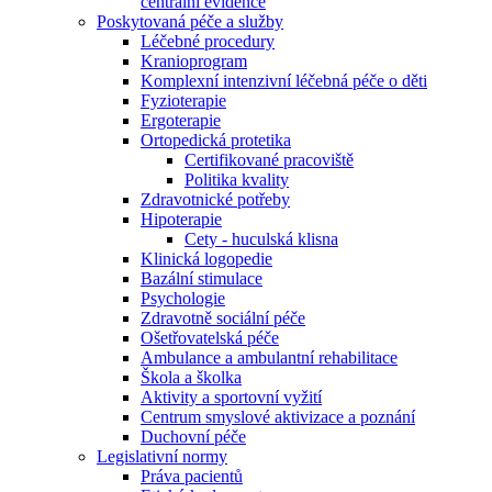
centrální evidence
Poskytovaná péče a služby
Léčebné procedury
Kranioprogram
Komplexní intenzivní léčebná péče o děti
Fyzioterapie
Ergoterapie
Ortopedická protetika
Certifikované pracoviště
Politika kvality
Zdravotnické potřeby
Hipoterapie
Cety - huculská klisna
Klinická logopedie
Bazální stimulace
Psychologie
Zdravotně sociální péče
Ošetřovatelská péče
Ambulance a ambulantní rehabilitace
Škola a školka
Aktivity a sportovní vyžití
Centrum smyslové aktivizace a poznání
Duchovní péče
Legislativní normy
Práva pacientů