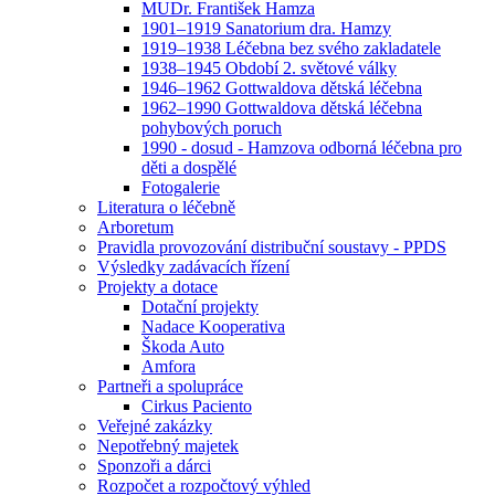
MUDr. František Hamza
1901–1919 Sanatorium dra. Hamzy
1919–1938 Léčebna bez svého zakladatele
1938–1945 Období 2. světové války
1946–1962 Gottwaldova dětská léčebna
1962–1990 Gottwaldova dětská léčebna
pohybových poruch
1990 - dosud - Hamzova odborná léčebna pro
děti a dospělé
Fotogalerie
Literatura o léčebně
Arboretum
Pravidla provozování distribuční soustavy - PPDS
Výsledky zadávacích řízení
Projekty a dotace
Dotační projekty
Nadace Kooperativa
Škoda Auto
Amfora
Partneři a spolupráce
Cirkus Paciento
Veřejné zakázky
Nepotřebný majetek
Sponzoři a dárci
Rozpočet a rozpočtový výhled