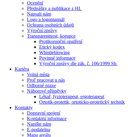
Ocenění
Přednášky a publikace z HL
Napsali nám
Logo a logomanuál
Ochrana osobních údajů
Výroční zprávy
Transparentnost, korupce
Protikorupční opatření
Etický kodex
Whistleblowing
Povinné informace
Výroční zprávy dle zák. č. 106/1999 Sb.
Kariéra
Volná místa
Proč pracovat u nás
Odborné praxe
Náborové příspěvky
Lékař, fyzioterapeut, ergoterapeut
Ortotik-protetik, ortoticko-protetický technik
Kontakty
Dopravní spojení
Kontaktní informace
Napište nám
E-podatelna
Mapa areálu