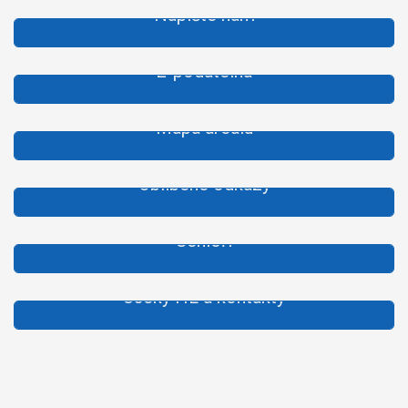
Napište nám
E-podatelna
Mapa areálu
Oblíbené odkazy
Senioři
Úseky HL a kontakty