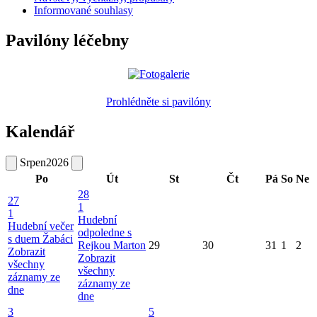
Informované souhlasy
Pavilóny léčebny
Prohlédněte si pavilóny
Kalendář
Srpen
2026
Po
Út
St
Čt
Pá
So
Ne
28
27
1
1
Hudební
Hudební večer
odpoledne s
s duem Žabáci
Rejkou Marton
29
30
31
1
2
Zobrazit
Zobrazit
všechny
všechny
záznamy ze
záznamy ze
dne
dne
3
5