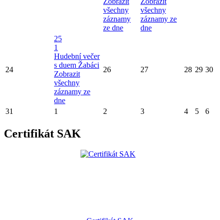
Zobrazit
Zobrazit
všechny
všechny
záznamy
záznamy ze
ze dne
dne
25
1
Hudební večer
s duem Žabáci
24
26
27
28
29
30
Zobrazit
všechny
záznamy ze
dne
31
1
2
3
4
5
6
Certifikát SAK