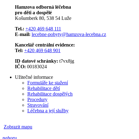
Hamzova odborná léčebna
pro děti a dospělé
Košumberk 80, 538 54 Luže
Tel.:
+420 469 648 111
E-mail:
lecebne-pobyty@hamzova-lecebna.cz
Kancelář centrální evidence:
Tel:
+420 469 648 901
ID datové schránky:
t7vx8jg
IČO:
00183024
Užitečné informace
Formuláře ke stažení
Rehabilitace dětí
Rehabilitace dospělých
Procedury
Stravování
Léčebna a její služby
Zobrazit mapu
nahoru