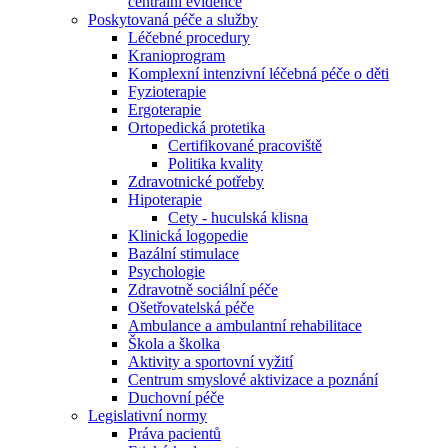
centrální evidence
Poskytovaná péče a služby
Léčebné procedury
Kranioprogram
Komplexní intenzivní léčebná péče o děti
Fyzioterapie
Ergoterapie
Ortopedická protetika
Certifikované pracoviště
Politika kvality
Zdravotnické potřeby
Hipoterapie
Cety - huculská klisna
Klinická logopedie
Bazální stimulace
Psychologie
Zdravotně sociální péče
Ošetřovatelská péče
Ambulance a ambulantní rehabilitace
Škola a školka
Aktivity a sportovní vyžití
Centrum smyslové aktivizace a poznání
Duchovní péče
Legislativní normy
Práva pacientů