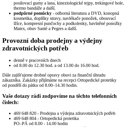
posilovací gumy a lana, kineziologické tejpy, trekingové hole,
thermo bandáže a další.
podpůrné pomůcky
- odborná literatura a DVD, konopná
kosmetika, doplňky stravy, navlékače ponožek, obouvací
lžíce, kompresní punčochy a podkolenky, bavlněné ponožky
Matex, obuv Santé a Pegres a další.
Provozní doba prodejny a výdejny
zdravotnických potřeb
denně v pracovních dnech
od 8.00 do 12.30 hod. a od 13.00 do 16.00 hod.
Dále zajišťujeme drobné opravy obuvi za finanční úhradu
zákazníka. Zakázky přijímáme na recepci Ortopedické protetiky
od pondělí do pátku od 8.00–14.30 hodin.
Vaše dotazy rádi zodpovíme na těchto telefonních
číslech:
469 648 820 - Prodejna a výdejna zdravotnických potřeb
469 648 804 - Ortopedická protetika
PO–PÁ od 8.00 - 14.00 hodin