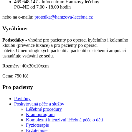
469 648 147 - Infocentrum Hamzovy léčebny
PO–NE od 7.00 - 18.00 hodin
nebo na e-mailu:
protetika@hamzova-lecebna.cz
Vyrábíme:
Podsedáky
- vhodné pro pacienty po operaci kyčelního i kolenního
kloubu (prevence luxace) a pro pacienty po operaci
páteře. U neurologických pacientů a pacientů se stehenní amputací
usnadňuje vstávání ze sedu.
Rozměry: 40x30x10xcm
Cena: 750 Kč
Pro pacienty
Pavilóny
Poskytovaná péče a služby
Léčebné procedury
Kranioprogram
Komplexní intenzivní léčebná péče o děti
Fyzioterapie
Ergoterapie