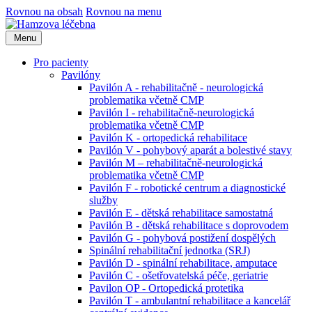
Rovnou na obsah
Rovnou na menu
Menu
Pro pacienty
Pavilóny
Pavilón A - rehabilitačně - neurologická
problematika včetně CMP
Pavilón I - rehabilitačně-neurologická
problematika včetně CMP
Pavilón K - ortopedická rehabilitace
Pavilón V - pohybový aparát a bolestivé stavy
Pavilón M – rehabilitačně-neurologická
problematika včetně CMP
Pavilón F - robotické centrum a diagnostické
služby
Pavilón E - dětská rehabilitace samostatná
Pavilón B - dětská rehabilitace s doprovodem
Pavilón G - pohybová postižení dospělých
Spinální rehabilitační jednotka (SRJ)
Pavilón D - spinální rehabilitace, amputace
Pavilón C - ošetřovatelská péče, geriatrie
Pavilon OP - Ortopedická protetika
Pavilón T - ambulantní rehabilitace a kancelář