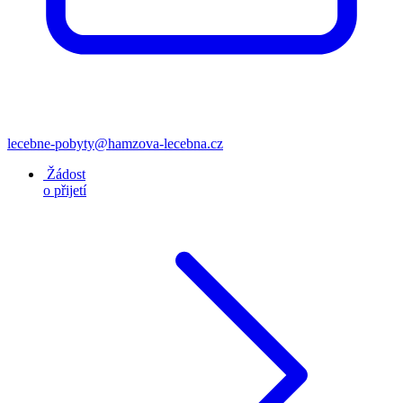
lecebne-pobyty@hamzova-lecebna.cz
Žádost
o přijetí