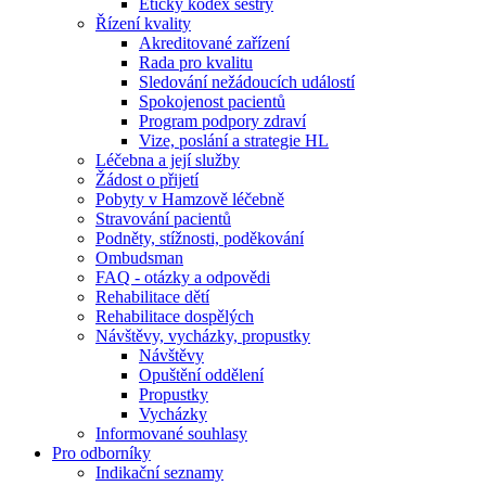
Etický kodex sestry
Řízení kvality
Akreditované zařízení
Rada pro kvalitu
Sledování nežádoucích událostí
Spokojenost pacientů
Program podpory zdraví
Vize, poslání a strategie HL
Léčebna a její služby
Žádost o přijetí
Pobyty v Hamzově léčebně
Stravování pacientů
Podněty, stížnosti, poděkování
Ombudsman
FAQ - otázky a odpovědi
Rehabilitace dětí
Rehabilitace dospělých
Návštěvy, vycházky, propustky
Návštěvy
Opuštění oddělení
Propustky
Vycházky
Informované souhlasy
Pro odborníky
Indikační seznamy