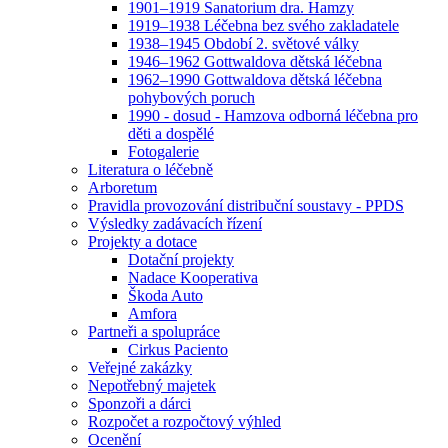
1901–1919 Sanatorium dra. Hamzy
1919–1938 Léčebna bez svého zakladatele
1938–1945 Období 2. světové války
1946–1962 Gottwaldova dětská léčebna
1962–1990 Gottwaldova dětská léčebna
pohybových poruch
1990 - dosud - Hamzova odborná léčebna pro
děti a dospělé
Fotogalerie
Literatura o léčebně
Arboretum
Pravidla provozování distribuční soustavy - PPDS
Výsledky zadávacích řízení
Projekty a dotace
Dotační projekty
Nadace Kooperativa
Škoda Auto
Amfora
Partneři a spolupráce
Cirkus Paciento
Veřejné zakázky
Nepotřebný majetek
Sponzoři a dárci
Rozpočet a rozpočtový výhled
Ocenění