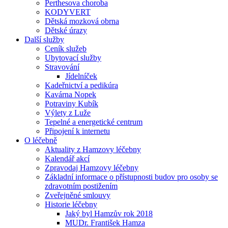
Perthesova choroba
KODYVERT
Dětská mozková obrna
Dětské úrazy
Další služby
Ceník služeb
Ubytovací služby
Stravování
Jídelníček
Kadeřnictví a pedikúra
Kavárna Nopek
Potraviny Kubík
Výlety z Luže
Tepelné a energetické centrum
Připojení k internetu
O léčebně
Aktuality z Hamzovy léčebny
Kalendář akcí
Zpravodaj Hamzovy léčebny
Základní informace o přístupnosti budov pro osoby se
zdravotním postižením
Zveřejněné smlouvy
Historie léčebny
Jaký byl Hamzův rok 2018
MUDr. František Hamza