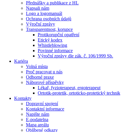
Přednášky a publikace z HL
Napsali nám
Logo a logomanuál
Ochrana osobních údajů
Výroční zprávy
Transparentnost, korupce
Protikorupční opatření
Etický kodex
Whistleblowing
Povinné informace
Výroční zprávy dle zák. č. 106/1999 Sb.
Kariéra
Volná místa
Proč pracovat u nás
Odborné praxe
Náborové příspěvky
Lékař, fyzioterapeut, ergoterapeut
Ortotik-protetik, ortoticko-protetický technik
Kontakty
Dopravní spojení
Kontaktní informace
Napište nám
E-podatelna
Mapa areálu
Oblíbené odkazy