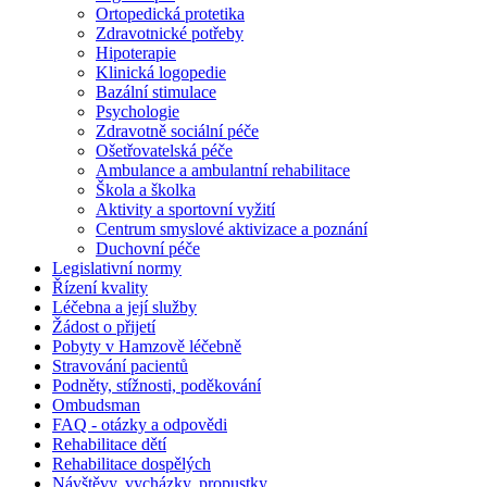
Ortopedická protetika
Zdravotnické potřeby
Hipoterapie
Klinická logopedie
Bazální stimulace
Psychologie
Zdravotně sociální péče
Ošetřovatelská péče
Ambulance a ambulantní rehabilitace
Škola a školka
Aktivity a sportovní vyžití
Centrum smyslové aktivizace a poznání
Duchovní péče
Legislativní normy
Řízení kvality
Léčebna a její služby
Žádost o přijetí
Pobyty v Hamzově léčebně
Stravování pacientů
Podněty, stížnosti, poděkování
Ombudsman
FAQ - otázky a odpovědi
Rehabilitace dětí
Rehabilitace dospělých
Návštěvy, vycházky, propustky