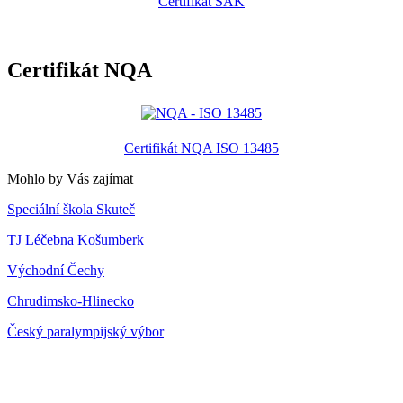
Certifikát SAK
Certifikát NQA
Certifikát NQA ISO 13485
Mohlo by Vás zajímat
Speciální škola Skuteč
TJ Léčebna Košumberk
Východní Čechy
Chrudimsko-Hlinecko
Český paralympijský výbor