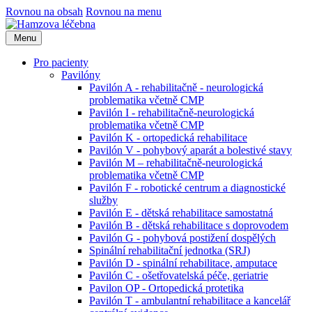
Rovnou na obsah
Rovnou na menu
Menu
Pro pacienty
Pavilóny
Pavilón A - rehabilitačně - neurologická
problematika včetně CMP
Pavilón I - rehabilitačně-neurologická
problematika včetně CMP
Pavilón K - ortopedická rehabilitace
Pavilón V - pohybový aparát a bolestivé stavy
Pavilón M – rehabilitačně-neurologická
problematika včetně CMP
Pavilón F - robotické centrum a diagnostické
služby
Pavilón E - dětská rehabilitace samostatná
Pavilón B - dětská rehabilitace s doprovodem
Pavilón G - pohybová postižení dospělých
Spinální rehabilitační jednotka (SRJ)
Pavilón D - spinální rehabilitace, amputace
Pavilón C - ošetřovatelská péče, geriatrie
Pavilon OP - Ortopedická protetika
Pavilón T - ambulantní rehabilitace a kancelář