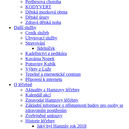
Perthesova choroba
KODYVERT
Dětská mozková obrna
Dětské úrazy
Zdravá dětská noha
Další služby
Ceník služeb
Ubytovací služby
Stravování
Jídelníček
Kadeřnictví a pedikúra
Kavárna Nopek
Potraviny Kubík
Výlety z Luže
Tepelné a energetické centrum
Připojení k internetu
O léčebně
Aktuality z Hamzovy léčebny
Kalendář akcí
Zpravodaj Hamzovy léčebny
Základní informace o přístupnosti budov pro osoby se
zdravotním postižením
Zveřejněné smlouvy
Historie léčebny
Jaký byl Hamzův rok 2018