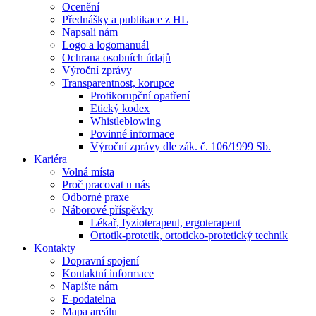
Ocenění
Přednášky a publikace z HL
Napsali nám
Logo a logomanuál
Ochrana osobních údajů
Výroční zprávy
Transparentnost, korupce
Protikorupční opatření
Etický kodex
Whistleblowing
Povinné informace
Výroční zprávy dle zák. č. 106/1999 Sb.
Kariéra
Volná místa
Proč pracovat u nás
Odborné praxe
Náborové příspěvky
Lékař, fyzioterapeut, ergoterapeut
Ortotik-protetik, ortoticko-protetický technik
Kontakty
Dopravní spojení
Kontaktní informace
Napište nám
E-podatelna
Mapa areálu