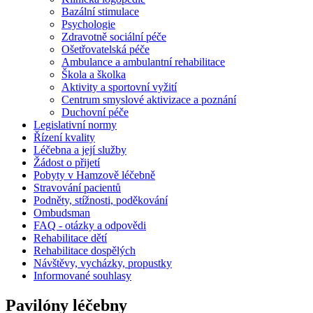
Bazální stimulace
Psychologie
Zdravotně sociální péče
Ošetřovatelská péče
Ambulance a ambulantní rehabilitace
Škola a školka
Aktivity a sportovní vyžití
Centrum smyslové aktivizace a poznání
Duchovní péče
Legislativní normy
Řízení kvality
Léčebna a její služby
Žádost o přijetí
Pobyty v Hamzově léčebně
Stravování pacientů
Podněty, stížnosti, poděkování
Ombudsman
FAQ - otázky a odpovědi
Rehabilitace dětí
Rehabilitace dospělých
Návštěvy, vycházky, propustky
Informované souhlasy
Pavilóny léčebny