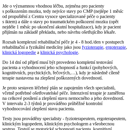
Jde o významnou vhodnou léčbu, zejména pro pacienty
s poškozením mozku, tedy nejvíce stavy po CMP (nejlépe 1 měsíc
od propuštění z Centra vysoce specializované péče o pacienty
s iktem) a dále o stavy po traumatickém poškození mozku (opět
nejdéle 1 měsíc po ukončení akutní hospitalizace), kdy je pacient
přijímán na základě překladu, nebo návrhu ošetřujícího lékaře.
Rozsah komplexní rehabilitační péče je 4 - 8 hod./den v postupech
rehabilitační a fyzikální medicíny jako jsou
fyzioterapie
,
ergoterapie
,
klinická logopedie
a
klinická psychologie
.
Do 14 dní od přijetí musí být provedeno kompletní testování
pacienta a vyhodnocení jeho schopností a funkcí (pohybových,
kognitivních, psychických, řečových,…), kdy je následně cíleně
terapie nastavena na zlepšení poškozených dovedností.
Je proto sestaven léčebný plán se zapojením všech specialistů,
včetně potřebné ošetřovatelské péče. Intenzivní terapie je zaměřena
na celkové posílení a zlepšení stavu nemocného a jeho dovedností.
V intervalu 2-3 týdnů je prováděno průběžné kontrolní
vyhodnocování zlepšení stavu pacienta.
Testy jsou prováděny specialisty - fyzioterapeutem, ergoterapeutem,
klinickým logopedem, klinickým psychologem a všeobecnou
sestrou. Testují se motorické schopnosti pacienta, kognitivní