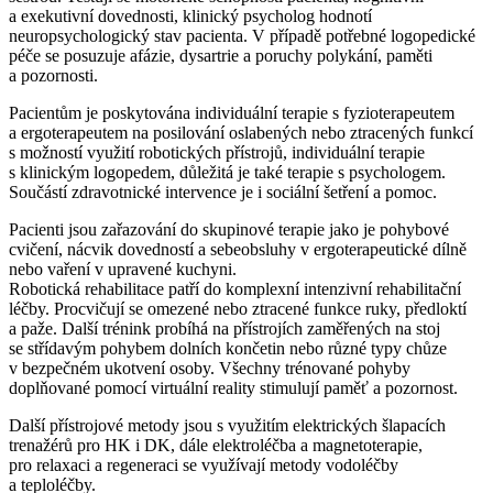
a exekutivní dovednosti, klinický psycholog hodnotí
neuropsychologický stav pacienta. V případě potřebné logopedické
péče se posuzuje afázie, dysartrie a poruchy polykání, paměti
a pozornosti.
Pacientům je poskytována individuální terapie s fyzioterapeutem
a ergoterapeutem na posilování oslabených nebo ztracených funkcí
s možností využití robotických přístrojů, individuální terapie
s klinickým logopedem, důležitá je také terapie s psychologem.
Součástí zdravotnické intervence je i sociální šetření a pomoc.
Pacienti jsou zařazování do skupinové terapie jako je pohybové
cvičení, nácvik dovedností a sebeobsluhy v ergoterapeutické dílně
nebo vaření v upravené kuchyni.
Robotická rehabilitace patří do komplexní intenzivní rehabilitační
léčby. Procvičují se omezené nebo ztracené funkce ruky, předloktí
a paže. Další trénink probíhá na přístrojích zaměřených na stoj
se střídavým pohybem dolních končetin nebo různé typy chůze
v bezpečném ukotvení osoby. Všechny trénované pohyby
doplňované pomocí virtuální reality stimulují paměť a pozornost.
Další přístrojové metody jsou s využitím elektrických šlapacích
trenažérů pro HK i DK, dále elektroléčba a magnetoterapie,
pro relaxaci a regeneraci se využívají metody vodoléčby
a teploléčby.