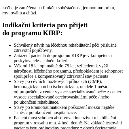
Léčba je zaměřena na funkční soběstačnost, jemnou motoriku,
rovnováhu a chůzi.
Indikační kritéria pro přijetí
do programu KIRP:
Schválený návrh na léčebnou rehabilitační péči příslušné
zdravotní pojišťovny.
Zařazení pacienta do programu KIRP je v kompetenci
poskytovatele - splnění kritérii.
Věk od 18 let optimálně do 75 let, vzhledem k vyšší
náročnosti léčebného programu, předpokladem je schopnost
spolupráce a kompenzovaný zdravotní stav pacienta
Stavy po cévních mozkových příhodách (CMP),
hemoragických nebo ischemických, nejdéle 1 měsíc
od propuštění z center vysoce specializované péče/ z center
vysoce specializované cerebrovaskulární péče / nebo
po ukončení rehabilitace.
Stavy po kraniotraumatickém poškození mozku nejdéle
1 měsíc po ukončení hospitalizace.
Pacient musí schopen absolvovat intenzivní rehabilitační
program v rozsahu min. 4 hod. denně. Na základě testování
pacienta jsou ordinovány procedury z oborů fyzioterapie,