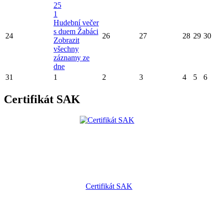
25
1
Hudební večer
s duem Žabáci
24
26
27
28
29
30
Zobrazit
všechny
záznamy ze
dne
31
1
2
3
4
5
6
Certifikát SAK
Certifikát SAK