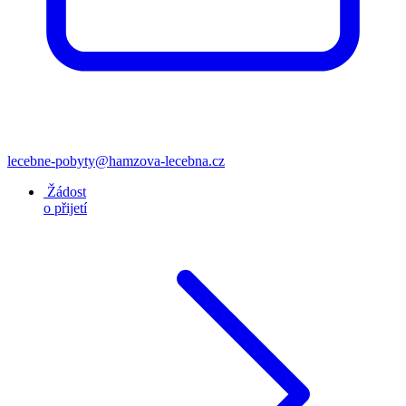
lecebne-pobyty@hamzova-lecebna.cz
Žádost
o přijetí