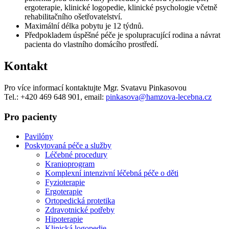
ergoterapie, klinické logopedie, klinické psychologie včetně
rehabilitačního ošetřovatelství.
Maximální délka pobytu je 12 týdnů.
Předpokladem úspěšné péče je spolupracující rodina a návrat
pacienta do vlastního domácího prostředí.
Kontakt
Pro více informací kontaktujte Mgr. Svatavu Pinkasovou
Tel.: +420 469 648 901, email:
pinkasova@hamzova-lecebna.cz
Pro pacienty
Pavilóny
Poskytovaná péče a služby
Léčebné procedury
Kranioprogram
Komplexní intenzivní léčebná péče o děti
Fyzioterapie
Ergoterapie
Ortopedická protetika
Zdravotnické potřeby
Hipoterapie
Klinická logopedie