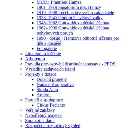
MUDr. František Hamza
1901–1919 Sanatorium dra. Hamzy
1919–1938 Léčebna bez svého zakladatele
1938–1945 Období 2. světové války
1946–1962 Gottwaldova dětská léčebna
1962–1990 Gottwaldova dětská léčebna
pohybových poruch
1990 - dosud - Hamzova odborná léčebna pro
děti a dospělé
Fotogalerie
Literatura o léčebně
Arboretum
Pravidla provozování distribuční soustavy - PPDS
Výsledky zadávacích řízení
Projekty a dotace
Dotační projekty
Nadace Kooperativa
Škoda Auto
Amfora
Partneři a spolupráce
Cirkus Paciento
Veřejné zakázky
Nepotřebný majetek
Sponzoři a dárci
Rozpočet a rozpočtový výhled