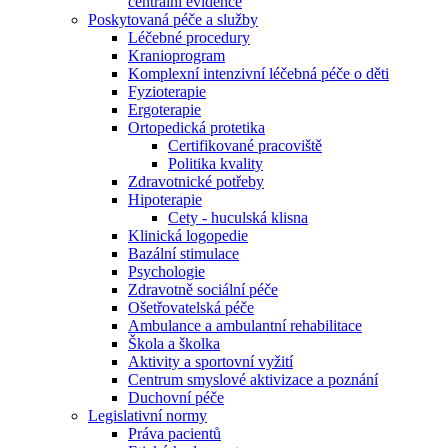
centrální evidence
Poskytovaná péče a služby
Léčebné procedury
Kranioprogram
Komplexní intenzivní léčebná péče o děti
Fyzioterapie
Ergoterapie
Ortopedická protetika
Certifikované pracoviště
Politika kvality
Zdravotnické potřeby
Hipoterapie
Cety - huculská klisna
Klinická logopedie
Bazální stimulace
Psychologie
Zdravotně sociální péče
Ošetřovatelská péče
Ambulance a ambulantní rehabilitace
Škola a školka
Aktivity a sportovní vyžití
Centrum smyslové aktivizace a poznání
Duchovní péče
Legislativní normy
Práva pacientů