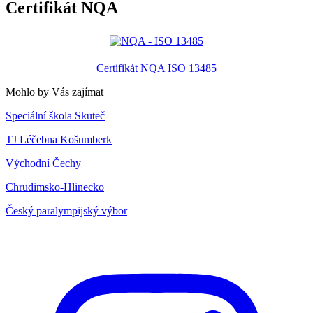
Certifikát NQA
Certifikát NQA ISO 13485
Mohlo by Vás zajímat
Speciální škola Skuteč
TJ Léčebna Košumberk
Východní Čechy
Chrudimsko-Hlinecko
Český paralympijský výbor