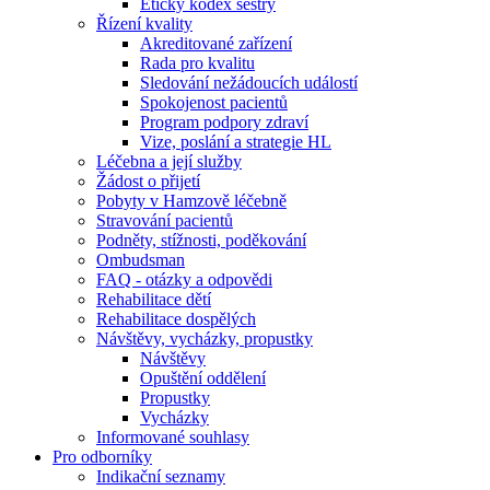
Etický kodex sestry
Řízení kvality
Akreditované zařízení
Rada pro kvalitu
Sledování nežádoucích událostí
Spokojenost pacientů
Program podpory zdraví
Vize, poslání a strategie HL
Léčebna a její služby
Žádost o přijetí
Pobyty v Hamzově léčebně
Stravování pacientů
Podněty, stížnosti, poděkování
Ombudsman
FAQ - otázky a odpovědi
Rehabilitace dětí
Rehabilitace dospělých
Návštěvy, vycházky, propustky
Návštěvy
Opuštění oddělení
Propustky
Vycházky
Informované souhlasy
Pro odborníky
Indikační seznamy