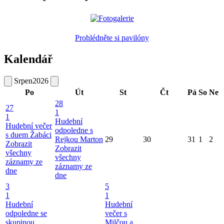
Prohlédněte si pavilóny
Kalendář
Srpen
2026
Po
Út
St
Čt
Pá
So
Ne
28
27
1
1
Hudební
Hudební večer
odpoledne s
s duem Žabáci
Rejkou Marton
29
30
31
1
2
Zobrazit
Zobrazit
všechny
všechny
záznamy ze
záznamy ze
dne
dne
3
5
1
1
Hudební
Hudební
odpoledne se
večer s
skupinou
Milčou a