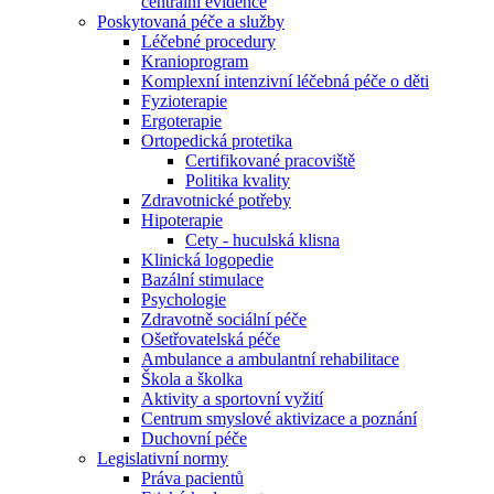
centrální evidence
Poskytovaná péče a služby
Léčebné procedury
Kranioprogram
Komplexní intenzivní léčebná péče o děti
Fyzioterapie
Ergoterapie
Ortopedická protetika
Certifikované pracoviště
Politika kvality
Zdravotnické potřeby
Hipoterapie
Cety - huculská klisna
Klinická logopedie
Bazální stimulace
Psychologie
Zdravotně sociální péče
Ošetřovatelská péče
Ambulance a ambulantní rehabilitace
Škola a školka
Aktivity a sportovní vyžití
Centrum smyslové aktivizace a poznání
Duchovní péče
Legislativní normy
Práva pacientů