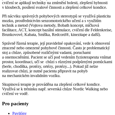
cvičení se aplikují techniky na zmírnění bolesti, zlepšení hybnosti
v kloubech, posílení svalové činnosti a zlepšení celkové kondice.
Při nácviku správných pohybových stereotypů se využívá plasticita
mozku, prostřednictvím senzomotorického učení a s využitím
technik a metod (Vojtova metody, Bobath koncept, míčková
facilitace, ACT, koncept bazální stimulace, cvičení dle Feldenkreise,
Brunkovové, Kabata, Smíška, Redcord®, kinezitape a další).
Správně řízená terapie, její pravidelné opakování, vede k obnovení
ztracené nebo omezené pohybové činnosti. Často je problematický
stoj a chůze, způsobené rozličnými vadami, poruchami
a onemocněními. Pacient se učí pod vedením fyzioterapeuta vnímat
prostor, koordinaci, učí se chůzi s různými podpůrnými pomůckami
(berle, chodítka, protézy, ortézy, protézy...). Pokud již nelze
realizovat chůzi, je nutné pacienta připravit na pohyb
na mechanickém invalidním vozíku.
Skupinová terapie je prováděna na zlepšení celkové kondice.
Využívá se k tréninku např. severská chůze Nordic Walking nebo
cvičení ve vodě.
Pro pacienty
Pavilóny