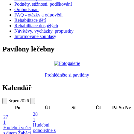
Podněty, stížnosti, poděkování
Ombudsman
FAQ - otázky a odpovědi
Rehabilitace dětí
Rehabilitace dospělých
Návštěvy, vycházky, propustky
Informované souhlasy
Pavilóny léčebny
Prohlédněte si pavilóny
Kalendář
Srpen
2026
Po
Út
St
Čt
Pá
So
Ne
28
27
1
1
Hudební
Hudební večer
odpoledne s
s duem Žabáci