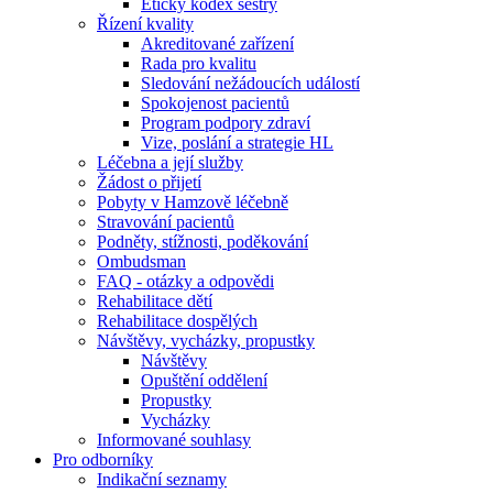
Etický kodex sestry
Řízení kvality
Akreditované zařízení
Rada pro kvalitu
Sledování nežádoucích událostí
Spokojenost pacientů
Program podpory zdraví
Vize, poslání a strategie HL
Léčebna a její služby
Žádost o přijetí
Pobyty v Hamzově léčebně
Stravování pacientů
Podněty, stížnosti, poděkování
Ombudsman
FAQ - otázky a odpovědi
Rehabilitace dětí
Rehabilitace dospělých
Návštěvy, vycházky, propustky
Návštěvy
Opuštění oddělení
Propustky
Vycházky
Informované souhlasy
Pro odborníky
Indikační seznamy