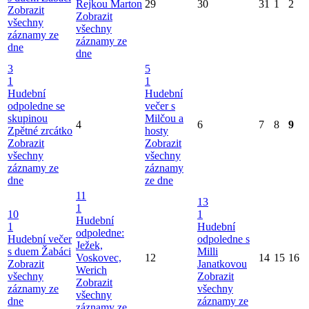
Rejkou Marton
29
30
31
1
2
Zobrazit
Zobrazit
všechny
všechny
záznamy ze
záznamy ze
dne
dne
3
5
1
1
Hudební
Hudební
odpoledne se
večer s
skupinou
Milčou a
4
6
7
8
9
Zpětné zrcátko
hosty
Zobrazit
Zobrazit
všechny
všechny
záznamy ze
záznamy
dne
ze dne
11
13
1
10
1
Hudební
1
Hudební
odpoledne:
Hudební večer
odpoledne s
Ježek,
s duem Žabáci
Milli
Voskovec,
12
14
15
16
Zobrazit
Janatkovou
Werich
všechny
Zobrazit
Zobrazit
záznamy ze
všechny
všechny
dne
záznamy ze
záznamy ze