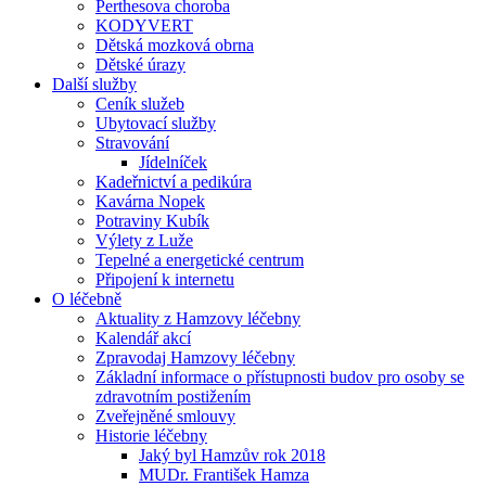
Perthesova choroba
KODYVERT
Dětská mozková obrna
Dětské úrazy
Další služby
Ceník služeb
Ubytovací služby
Stravování
Jídelníček
Kadeřnictví a pedikúra
Kavárna Nopek
Potraviny Kubík
Výlety z Luže
Tepelné a energetické centrum
Připojení k internetu
O léčebně
Aktuality z Hamzovy léčebny
Kalendář akcí
Zpravodaj Hamzovy léčebny
Základní informace o přístupnosti budov pro osoby se
zdravotním postižením
Zveřejněné smlouvy
Historie léčebny
Jaký byl Hamzův rok 2018
MUDr. František Hamza