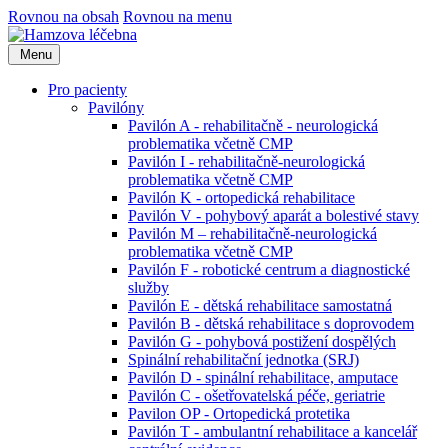
Rovnou na obsah
Rovnou na menu
Menu
Pro pacienty
Pavilóny
Pavilón A - rehabilitačně - neurologická
problematika včetně CMP
Pavilón I - rehabilitačně-neurologická
problematika včetně CMP
Pavilón K - ortopedická rehabilitace
Pavilón V - pohybový aparát a bolestivé stavy
Pavilón M – rehabilitačně-neurologická
problematika včetně CMP
Pavilón F - robotické centrum a diagnostické
služby
Pavilón E - dětská rehabilitace samostatná
Pavilón B - dětská rehabilitace s doprovodem
Pavilón G - pohybová postižení dospělých
Spinální rehabilitační jednotka (SRJ)
Pavilón D - spinální rehabilitace, amputace
Pavilón C - ošetřovatelská péče, geriatrie
Pavilon OP - Ortopedická protetika
Pavilón T - ambulantní rehabilitace a kancelář