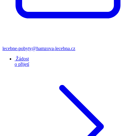
lecebne-pobyty@hamzova-lecebna.cz
Žádost
o přijetí