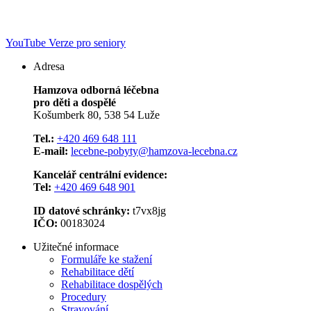
YouTube
Verze pro seniory
Adresa
Hamzova odborná léčebna
pro děti a dospělé
Košumberk 80, 538 54 Luže
Tel.:
+420 469 648 111
E-mail:
lecebne-pobyty@hamzova-lecebna.cz
Kancelář centrální evidence:
Tel:
+420 469 648 901
ID datové schránky:
t7vx8jg
IČO:
00183024
Užitečné informace
Formuláře ke stažení
Rehabilitace dětí
Rehabilitace dospělých
Procedury
Stravování