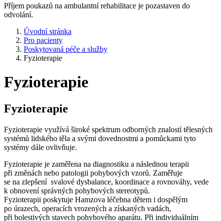
Příjem poukazů na ambulantní rehabilitace je pozastaven do
odvolání.
Úvodní stránka
Pro pacienty
Poskytovaná péče a služby
Fyzioterapie
Fyzioterapie
Fyzioterapie
Fyzioterapie využívá široké spektrum odborných znalostí tělesných
systémů lidského těla a svými dovednostmi a pomůckami tyto
systémy dále ovlivňuje.
Fyzioterapie je zaměřena na diagnostiku a následnou terapii
při změnách nebo patologii pohybových vzorů. Zaměřuje
se na zlepšení svalové dysbalance, koordinace a rovnováhy, vede
k obnovení správných pohybových stereotypů.
Fyzioterapii poskytuje Hamzova léčebna dětem i dospělým
po úrazech, operacích vrozených a získaných vadách,
při bolestivých stavech pohybového aparátu. Při individuálním