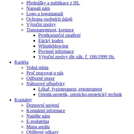
Přednášky a publikace z HL
Napsali nám
Logo a logomanuál
Ochrana osobních údajů
Výroční zprávy
Transparentnost, korupce
Protikorupční opatření
Etický kodex
Whistleblowing
Povinné informace
Výroční zprávy dle zák. č. 106/1999 Sb.
Kariéra
Volná místa
Proč pracovat u nás
Odborné praxe
Náborové příspěvky
Lékař, fyzioterapeut, ergoterapeut
Ortotik-protetik, ortoticko-protetický technik
Kontakty
Dopravní spojení
Kontaktní informace
Napište nám
E-podatelna
Mapa areálu
Oblíbené odkazy