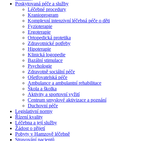
Poskytovaná péče a služby
Léčebné procedury
Kranioprogram
Komplexní intenzivní léčebná péče o děti
Fyzioterapie
Ergoterapie
Ortopedická protetika
Zdravotnické potřeby
Hipoterapie
Klinická logopedie
Bazální stimulace
Psychologie
Zdravotně sociální péče
Ošetřovatelská péče
Ambulance a ambulantní rehabilitace
Škola a školka
Aktivity a sportovní vyžití
Centrum smyslové aktivizace a poznání
Duchovní péče
Legislativní normy
Řízení kvality
Léčebna a její služby
Žádost o přijetí
Pobyty v Hamzově léčebně
Stravování pacientů