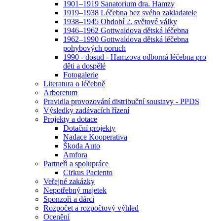
1901–1919 Sanatorium dra. Hamzy
1919–1938 Léčebna bez svého zakladatele
1938–1945 Období 2. světové války
1946–1962 Gottwaldova dětská léčebna
1962–1990 Gottwaldova dětská léčebna
pohybových poruch
1990 - dosud - Hamzova odborná léčebna pro
děti a dospělé
Fotogalerie
Literatura o léčebně
Arboretum
Pravidla provozování distribuční soustavy - PPDS
Výsledky zadávacích řízení
Projekty a dotace
Dotační projekty
Nadace Kooperativa
Škoda Auto
Amfora
Partneři a spolupráce
Cirkus Paciento
Veřejné zakázky
Nepotřebný majetek
Sponzoři a dárci
Rozpočet a rozpočtový výhled
Ocenění