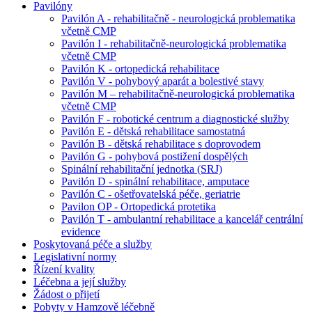
Pavilóny
Pavilón A - rehabilitačně - neurologická problematika
včetně CMP
Pavilón I - rehabilitačně-neurologická problematika
včetně CMP
Pavilón K - ortopedická rehabilitace
Pavilón V - pohybový aparát a bolestivé stavy
Pavilón M – rehabilitačně-neurologická problematika
včetně CMP
Pavilón F - robotické centrum a diagnostické služby
Pavilón E - dětská rehabilitace samostatná
Pavilón B - dětská rehabilitace s doprovodem
Pavilón G - pohybová postižení dospělých
Spinální rehabilitační jednotka (SRJ)
Pavilón D - spinální rehabilitace, amputace
Pavilón C - ošetřovatelská péče, geriatrie
Pavilon OP - Ortopedická protetika
Pavilón T - ambulantní rehabilitace a kancelář centrální
evidence
Poskytovaná péče a služby
Legislativní normy
Řízení kvality
Léčebna a její služby
Žádost o přijetí
Pobyty v Hamzově léčebně