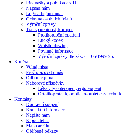
Přednášky a publikace z HL
Napsali nám
Logo a logomanuál
Ochrana osobních údajů
Výroční zprávy
Transparentnost, korupce
Protikorupční opatření
Etický kodex
Whistleblowing
Povinné informace
Výroční zprávy dle zák. č. 106/1999 Sb.
Kariéra
Volná místa
Proč pracovat u nás
Odborné praxe
Náborové příspěvky
Lékař, fyzioterapeut, ergoterapeut
Ortotik-protetik, ortoticko-protetický technik
Kontakty
Dopravní spojení
Kontaktní informace
Napište nám
E-podatelna
Mapa areálu
Oblíbené odkazy