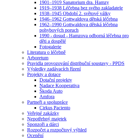
1901–1919 Sanatorium dra. Hamzy
1919–1938 Léčebna bez svého zakladatele
1938–1945 Období 2. světové války
1946–1962 Gottwaldova dětská léčebna
1962–1990 Gottwaldova dětská léčebna
pohybových poruch
1990 - dosud - Hamzova odborná léčebna pro
děti a dospělé
Fotogalerie
Literatura o léčebně
Arboretum
Pravidla provozování distribuční soustavy - PPDS
Výsledky zadávacích řízení
Projekty a dotace
Dotační projekty
Nadace Kooperativa
Škoda Auto
Amfora
Partneři a spolupráce
Cirkus Paciento
Veřejné zakázky
Nepotřebný majetek
Sponzoři a dárci
Rozpočet a rozpočtový výhled
Ocenění