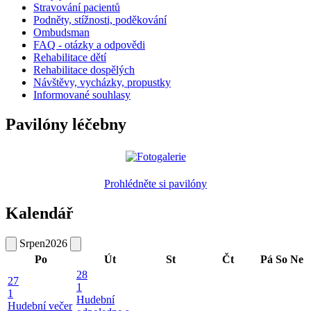
Stravování pacientů
Podněty, stížnosti, poděkování
Ombudsman
FAQ - otázky a odpovědi
Rehabilitace dětí
Rehabilitace dospělých
Návštěvy, vycházky, propustky
Informované souhlasy
Pavilóny léčebny
Prohlédněte si pavilóny
Kalendář
Srpen
2026
Po
Út
St
Čt
Pá
So
Ne
28
27
1
1
Hudební
Hudební večer