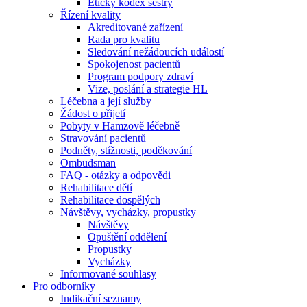
Etický kodex sestry
Řízení kvality
Akreditované zařízení
Rada pro kvalitu
Sledování nežádoucích událostí
Spokojenost pacientů
Program podpory zdraví
Vize, poslání a strategie HL
Léčebna a její služby
Žádost o přijetí
Pobyty v Hamzově léčebně
Stravování pacientů
Podněty, stížnosti, poděkování
Ombudsman
FAQ - otázky a odpovědi
Rehabilitace dětí
Rehabilitace dospělých
Návštěvy, vycházky, propustky
Návštěvy
Opuštění oddělení
Propustky
Vycházky
Informované souhlasy
Pro odborníky
Indikační seznamy