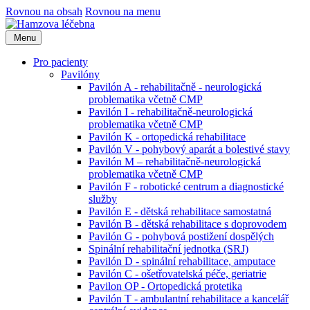
Rovnou na obsah
Rovnou na menu
Menu
Pro pacienty
Pavilóny
Pavilón A - rehabilitačně - neurologická
problematika včetně CMP
Pavilón I - rehabilitačně-neurologická
problematika včetně CMP
Pavilón K - ortopedická rehabilitace
Pavilón V - pohybový aparát a bolestivé stavy
Pavilón M – rehabilitačně-neurologická
problematika včetně CMP
Pavilón F - robotické centrum a diagnostické
služby
Pavilón E - dětská rehabilitace samostatná
Pavilón B - dětská rehabilitace s doprovodem
Pavilón G - pohybová postižení dospělých
Spinální rehabilitační jednotka (SRJ)
Pavilón D - spinální rehabilitace, amputace
Pavilón C - ošetřovatelská péče, geriatrie
Pavilon OP - Ortopedická protetika
Pavilón T - ambulantní rehabilitace a kancelář