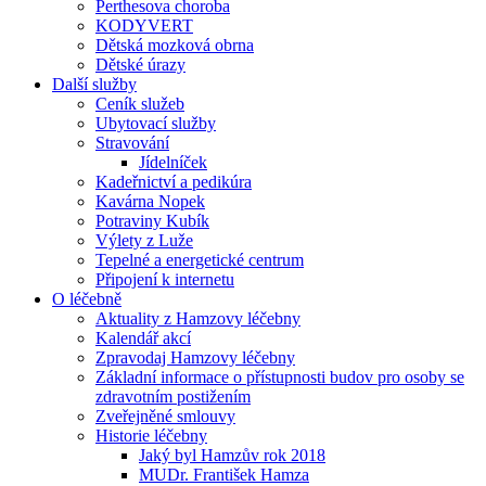
Perthesova choroba
KODYVERT
Dětská mozková obrna
Dětské úrazy
Další služby
Ceník služeb
Ubytovací služby
Stravování
Jídelníček
Kadeřnictví a pedikúra
Kavárna Nopek
Potraviny Kubík
Výlety z Luže
Tepelné a energetické centrum
Připojení k internetu
O léčebně
Aktuality z Hamzovy léčebny
Kalendář akcí
Zpravodaj Hamzovy léčebny
Základní informace o přístupnosti budov pro osoby se
zdravotním postižením
Zveřejněné smlouvy
Historie léčebny
Jaký byl Hamzův rok 2018
MUDr. František Hamza