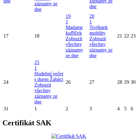
dne
záznamy ze
záznamy ze
dne
dne
19
20
1
1
Madame
Trojlístek
kufříček
mobility
17
18
21
22
23
Zobrazit
Zobrazit
všechny
všechny
záznamy
záznamy ze
ze dne
dne
25
1
Hudební večer
s duem Žabáci
24
26
27
28
29
30
Zobrazit
všechny
záznamy ze
dne
31
1
2
3
4
5
6
Certifikát SAK