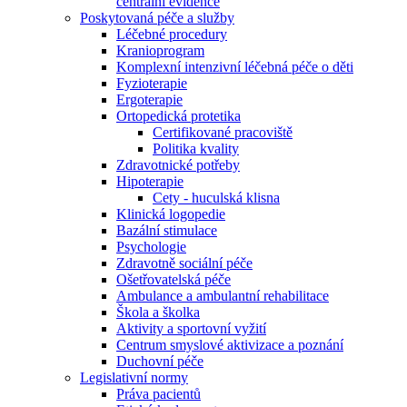
centrální evidence
Poskytovaná péče a služby
Léčebné procedury
Kranioprogram
Komplexní intenzivní léčebná péče o děti
Fyzioterapie
Ergoterapie
Ortopedická protetika
Certifikované pracoviště
Politika kvality
Zdravotnické potřeby
Hipoterapie
Cety - huculská klisna
Klinická logopedie
Bazální stimulace
Psychologie
Zdravotně sociální péče
Ošetřovatelská péče
Ambulance a ambulantní rehabilitace
Škola a školka
Aktivity a sportovní vyžití
Centrum smyslové aktivizace a poznání
Duchovní péče
Legislativní normy
Práva pacientů