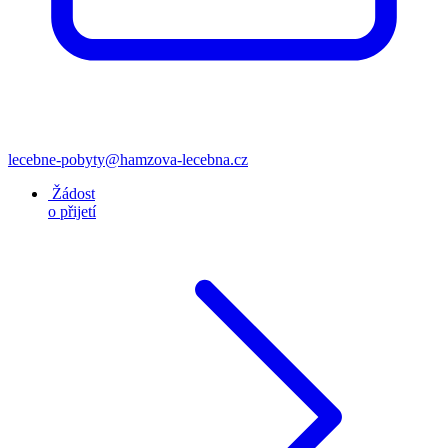
lecebne-pobyty@hamzova-lecebna.cz
Žádost
o přijetí