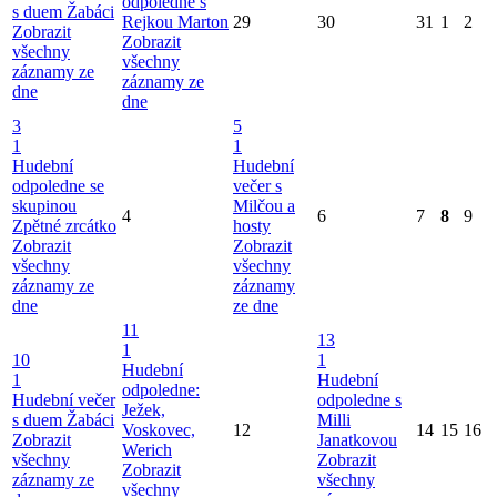
odpoledne s
s duem Žabáci
Rejkou Marton
29
30
31
1
2
Zobrazit
Zobrazit
všechny
všechny
záznamy ze
záznamy ze
dne
dne
3
5
1
1
Hudební
Hudební
odpoledne se
večer s
skupinou
Milčou a
4
6
7
8
9
Zpětné zrcátko
hosty
Zobrazit
Zobrazit
všechny
všechny
záznamy ze
záznamy
dne
ze dne
11
13
1
10
1
Hudební
1
Hudební
odpoledne:
Hudební večer
odpoledne s
Ježek,
s duem Žabáci
Milli
Voskovec,
12
14
15
16
Zobrazit
Janatkovou
Werich
všechny
Zobrazit
Zobrazit
záznamy ze
všechny
všechny