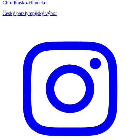
Chrudimsko-Hlinecko
Český paralympijský výbor