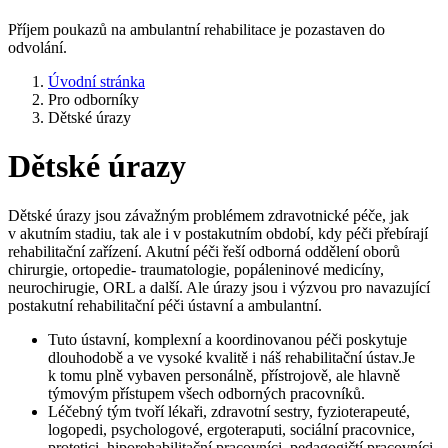
Příjem poukazů na ambulantní rehabilitace je pozastaven do
odvolání.
Úvodní stránka
Pro odborníky
Dětské úrazy
Dětské úrazy
Dětské úrazy jsou závažným problémem zdravotnické péče, jak
v akutním stadiu, tak ale i v postakutním období, kdy péči přebírají
rehabilitační zařízení. Akutní péči řeší odborná oddělení oborů
chirurgie, ortopedie- traumatologie, popáleninové medicíny,
neurochirugie, ORL a další. Ale úrazy jsou i výzvou pro navazující
postakutní rehabilitační péči ústavní a ambulantní.
Tuto ústavní, komplexní a koordinovanou péči poskytuje
dlouhodobě a ve vysoké kvalitě i náš rehabilitační ústav.Je
k tomu plně vybaven personálně, přístrojově, ale hlavně
týmovým přístupem všech odborných pracovníků.
Léčebný tým tvoří lékaři, zdravotní sestry, fyzioterapeuté,
logopedi, psychologové, ergoteraputi, sociální pracovnice,
protetici, hiporehabilitační pracovníci, pedagogičtí pracovníci