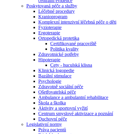
centrální evidence
Poskytovaná péče a služby
Léčebné procedury
Kranioprogram
Komplexní intenzivní léčebná péče o děti
Fyzioterapie
Ergoterapie
Ortopedická protetika
Certifikované pracoviště
Politika kvality
Zdravotnické potřeby
Hipoterapie
Cety - huculská klisna
Klinická logopedie
Bazální stimulace
Psychologie
Zdravotně sociální péče
Ošetřovatelská péče
Ambulance a ambulantní rehabilitace
Škola a školka
Aktivity a sportovní vyžití
Centrum smyslové aktivizace a poznání
Duchovní péče
Legislativní normy
Práva pacientů