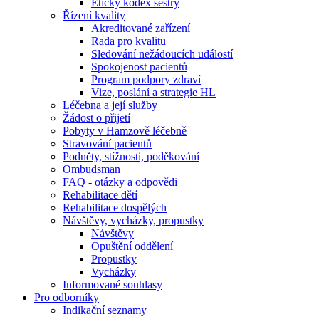
Etický kodex sestry
Řízení kvality
Akreditované zařízení
Rada pro kvalitu
Sledování nežádoucích událostí
Spokojenost pacientů
Program podpory zdraví
Vize, poslání a strategie HL
Léčebna a její služby
Žádost o přijetí
Pobyty v Hamzově léčebně
Stravování pacientů
Podněty, stížnosti, poděkování
Ombudsman
FAQ - otázky a odpovědi
Rehabilitace dětí
Rehabilitace dospělých
Návštěvy, vycházky, propustky
Návštěvy
Opuštění oddělení
Propustky
Vycházky
Informované souhlasy
Pro odborníky
Indikační seznamy