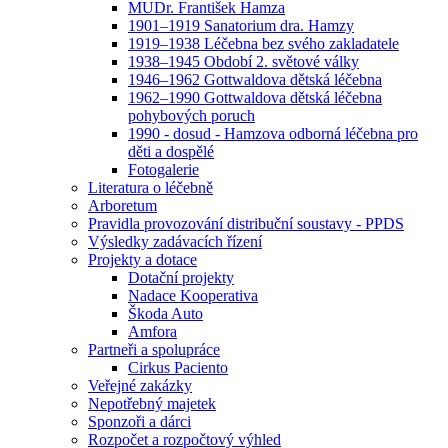
MUDr. František Hamza
1901–1919 Sanatorium dra. Hamzy
1919–1938 Léčebna bez svého zakladatele
1938–1945 Období 2. světové války
1946–1962 Gottwaldova dětská léčebna
1962–1990 Gottwaldova dětská léčebna
pohybových poruch
1990 - dosud - Hamzova odborná léčebna pro
děti a dospělé
Fotogalerie
Literatura o léčebně
Arboretum
Pravidla provozování distribuční soustavy - PPDS
Výsledky zadávacích řízení
Projekty a dotace
Dotační projekty
Nadace Kooperativa
Škoda Auto
Amfora
Partneři a spolupráce
Cirkus Paciento
Veřejné zakázky
Nepotřebný majetek
Sponzoři a dárci
Rozpočet a rozpočtový výhled