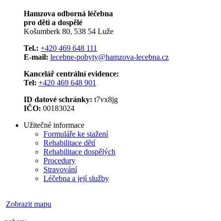
Hamzova odborná léčebna
pro děti a dospělé
Košumberk 80, 538 54 Luže
Tel.:
+420 469 648 111
E-mail:
lecebne-pobyty@hamzova-lecebna.cz
Kancelář centrální evidence:
Tel:
+420 469 648 901
ID datové schránky:
t7vx8jg
IČO:
00183024
Užitečné informace
Formuláře ke stažení
Rehabilitace dětí
Rehabilitace dospělých
Procedury
Stravování
Léčebna a její služby
Zobrazit mapu