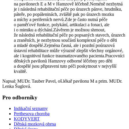
na pavilonech E a M v Hamzově léčebně.Neméně nezbytná
je i následná rehabilitační péče po úrazech pánve, hrudníku,
páteře, po popáleninách, zvláště pak po úrazech mozku
a míchy a periferních nervů.Zde je často nutná péče
o paměťové funkce, polykání, artikulaci a fonaci, ale
i o mimiku a dýchání.Závěrem je možnou shrnout,
že následná rehabilitační péče po popsaných stavech, úrazech
a zraněních, je nezbytnou součástí komplexní péče o děti
a mladé dospělé.Zejména časná, ale i pozdní poúrazová
ústavní rehabilitace může výrazně zlepšit všechny orgánové,
ale i kognitivní funkce traumatizovaného pacienta.Pracovníci
dětských pavilonů Hamzovy odborné léčebny pro děti
a dospělé jsou připraveni tuto péči poskytnout v nejvyšší
kvalitě.
Napsal: MUDr. Tauber Pavel, oš.lékař pavilonu M a prim. MUDr.
Lenka Šuglová.
Pro odborníky
Indikační seznamy
Perthesova choroba
KODYVERT
Dětská mozková obrna