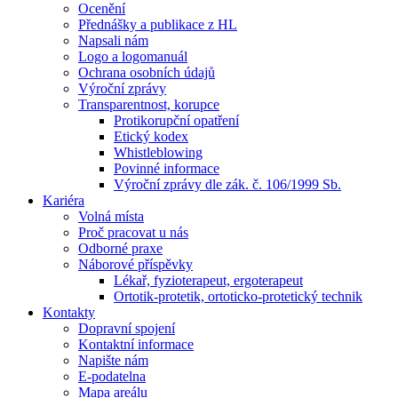
Ocenění
Přednášky a publikace z HL
Napsali nám
Logo a logomanuál
Ochrana osobních údajů
Výroční zprávy
Transparentnost, korupce
Protikorupční opatření
Etický kodex
Whistleblowing
Povinné informace
Výroční zprávy dle zák. č. 106/1999 Sb.
Kariéra
Volná místa
Proč pracovat u nás
Odborné praxe
Náborové příspěvky
Lékař, fyzioterapeut, ergoterapeut
Ortotik-protetik, ortoticko-protetický technik
Kontakty
Dopravní spojení
Kontaktní informace
Napište nám
E-podatelna
Mapa areálu