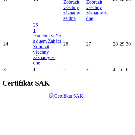
Zobrazit
Zobrazit
všechny
všechny
záznamy
záznamy ze
ze dne
dne
25
1
Hudební večer
s duem Žabáci
24
26
27
28
29
30
Zobrazit
všechny
záznamy ze
dne
31
1
2
3
4
5
6
Certifikát SAK