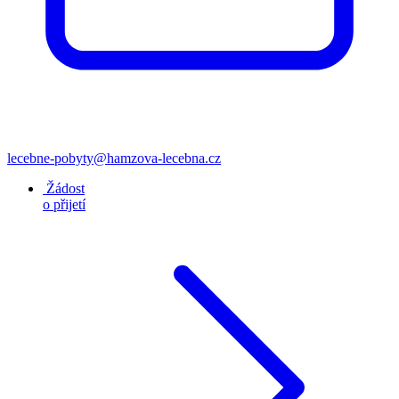
lecebne-pobyty@hamzova-lecebna.cz
Žádost
o přijetí