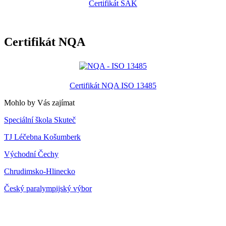
Certifikát SAK
Certifikát NQA
Certifikát NQA ISO 13485
Mohlo by Vás zajímat
Speciální škola Skuteč
TJ Léčebna Košumberk
Východní Čechy
Chrudimsko-Hlinecko
Český paralympijský výbor