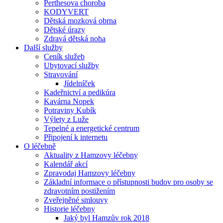
Perthesova choroba
KODYVERT
Dětská mozková obrna
Dětské úrazy
Zdravá dětská noha
Další služby
Ceník služeb
Ubytovací služby
Stravování
Jídelníček
Kadeřnictví a pedikúra
Kavárna Nopek
Potraviny Kubík
Výlety z Luže
Tepelné a energetické centrum
Připojení k internetu
O léčebně
Aktuality z Hamzovy léčebny
Kalendář akcí
Zpravodaj Hamzovy léčebny
Základní informace o přístupnosti budov pro osoby se
zdravotním postižením
Zveřejněné smlouvy
Historie léčebny
Jaký byl Hamzův rok 2018