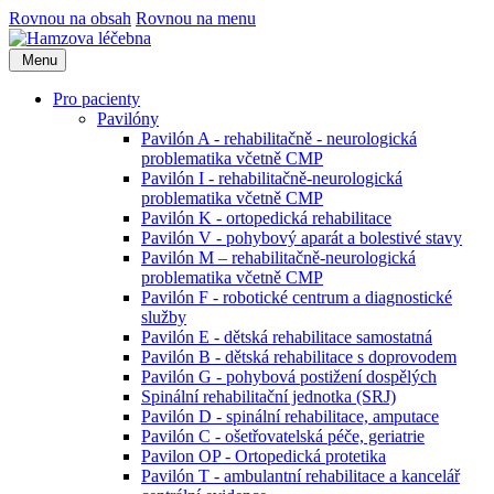
Rovnou na obsah
Rovnou na menu
Menu
Pro pacienty
Pavilóny
Pavilón A - rehabilitačně - neurologická
problematika včetně CMP
Pavilón I - rehabilitačně-neurologická
problematika včetně CMP
Pavilón K - ortopedická rehabilitace
Pavilón V - pohybový aparát a bolestivé stavy
Pavilón M – rehabilitačně-neurologická
problematika včetně CMP
Pavilón F - robotické centrum a diagnostické
služby
Pavilón E - dětská rehabilitace samostatná
Pavilón B - dětská rehabilitace s doprovodem
Pavilón G - pohybová postižení dospělých
Spinální rehabilitační jednotka (SRJ)
Pavilón D - spinální rehabilitace, amputace
Pavilón C - ošetřovatelská péče, geriatrie
Pavilon OP - Ortopedická protetika
Pavilón T - ambulantní rehabilitace a kancelář