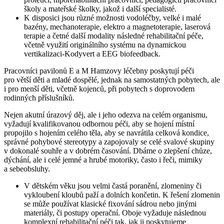
školy a mateřské školky, jakož i další specialisté.
K disposici jsou různé možnosti vodoléčby, velké i malé
bazény, mechanoterapie, elektro a magnetoterapie, laserová
terapie a četné další modality následné rehabilitační péče,
včetně využití originálního systému na dynamickou
vertikalizaci-Kodyvert a EEG biofeedback.
Pracovníci pavilonů E a M Hamzovy léčebny poskytují péči
pro větší děti a mladé dospělé, jednak na samostatných pobytech, ale
i pro menší děti, včetně kojenců, při pobytech s doprovodem
rodinných příslušníků.
Nejen akutní úrazový děj, ale i jeho odezva na celém organismu,
vyžadují kvalifikovanou odbornou péči, aby se hojení místní
propojilo s hojením celého těla, aby se navrátila celková kondice,
správné pohybové stereotypy a zapojovaly se celé svalové skupiny
v dokonalé souhře a v dobrém časování. Dbáme o zlepšení chůze,
dýchání, ale i celé jemné a hrubé motoriky, často i řeči, mimiky
a sebeobsluhy.
V dětském věku jsou velmi častá poranění, zlomeniny či
vykloubení kloubů paží a dolních končetin. K řešení zlomenin
se může používat klasické fixování sádrou nebo jinými
materiály, či postupy operační. Oboje vyžaduje následnou
komplexní rehabilitační péči tak, jak ji poskytujeme