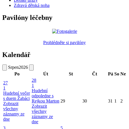
Dětské úrazy
Zdravá dětská noha
Pavilóny léčebny
Prohlédněte si pavilóny
Kalendář
Srpen
2026
Po
Út
St
Čt
Pá
So
Ne
28
27
1
1
Hudební
Hudební večer
odpoledne s
s duem Žabáci
Rejkou Marton
29
30
31
1
2
Zobrazit
Zobrazit
všechny
všechny
záznamy ze
záznamy ze
dne
dne
3
5