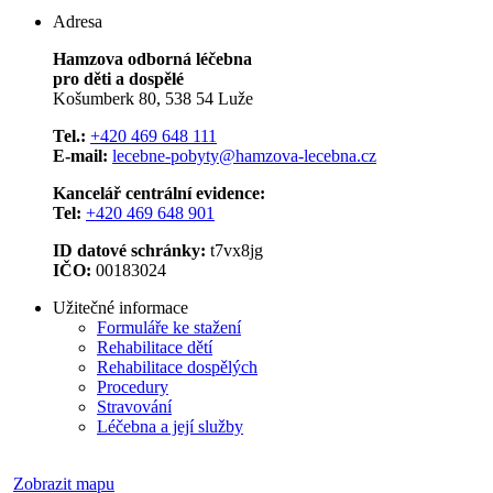
Adresa
Hamzova odborná léčebna
pro děti a dospělé
Košumberk 80, 538 54 Luže
Tel.:
+420 469 648 111
E-mail:
lecebne-pobyty@hamzova-lecebna.cz
Kancelář centrální evidence:
Tel:
+420 469 648 901
ID datové schránky:
t7vx8jg
IČO:
00183024
Užitečné informace
Formuláře ke stažení
Rehabilitace dětí
Rehabilitace dospělých
Procedury
Stravování
Léčebna a její služby
Zobrazit mapu