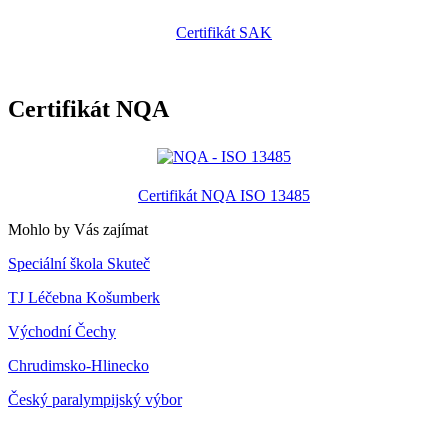
Certifikát SAK
Certifikát NQA
Certifikát NQA ISO 13485
Mohlo by Vás zajímat
Speciální škola Skuteč
TJ Léčebna Košumberk
Východní Čechy
Chrudimsko-Hlinecko
Český paralympijský výbor