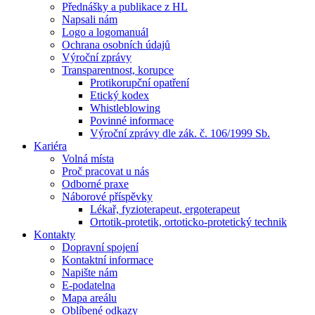
Přednášky a publikace z HL
Napsali nám
Logo a logomanuál
Ochrana osobních údajů
Výroční zprávy
Transparentnost, korupce
Protikorupční opatření
Etický kodex
Whistleblowing
Povinné informace
Výroční zprávy dle zák. č. 106/1999 Sb.
Kariéra
Volná místa
Proč pracovat u nás
Odborné praxe
Náborové příspěvky
Lékař, fyzioterapeut, ergoterapeut
Ortotik-protetik, ortoticko-protetický technik
Kontakty
Dopravní spojení
Kontaktní informace
Napište nám
E-podatelna
Mapa areálu
Oblíbené odkazy