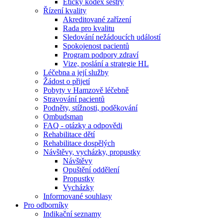
Etický kodex sestry
Řízení kvality
Akreditované zařízení
Rada pro kvalitu
Sledování nežádoucích událostí
Spokojenost pacientů
Program podpory zdraví
Vize, poslání a strategie HL
Léčebna a její služby
Žádost o přijetí
Pobyty v Hamzově léčebně
Stravování pacientů
Podněty, stížnosti, poděkování
Ombudsman
FAQ - otázky a odpovědi
Rehabilitace dětí
Rehabilitace dospělých
Návštěvy, vycházky, propustky
Návštěvy
Opuštění oddělení
Propustky
Vycházky
Informované souhlasy
Pro odborníky
Indikační seznamy