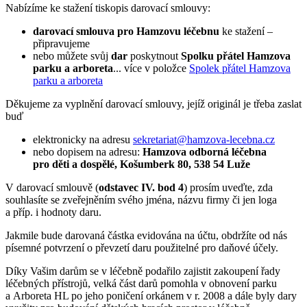
Nabízíme ke stažení tiskopis darovací smlouvy:
darovací smlouva pro Hamzovu léčebnu
ke stažení –
připravujeme
nebo můžete svůj
dar
poskytnout
Spolku přátel Hamzova
parku a arboreta
... více v položce
Spolek přátel Hamzova
parku a arboreta
Děkujeme za vyplnění darovací smlouvy, jejíž originál je třeba zaslat
buď
elektronicky na adresu
sekretariat@hamzova-lecebna.cz
nebo dopisem na adresu:
Hamzova odborná léčebna
pro děti a dospělé, Košumberk 80, 538 54 Luže
V darovací smlouvě (
odstavec IV. bod 4
) prosím uveďte, zda
souhlasíte se zveřejněním svého jména, názvu firmy či jen loga
a příp. i hodnoty daru.
Jakmile bude darovaná částka evidována na účtu, obdržíte od nás
písemné potvrzení o převzetí daru použitelné pro daňové účely.
Díky Vašim darům se v léčebně podařilo zajistit zakoupení řady
léčebných přístrojů, velká část darů pomohla v obnovení parku
a Arboreta HL po jeho poničení orkánem v r. 2008 a dále byly dary