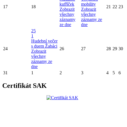
kufříček
mobility
17
18
21
22
23
Zobrazit
Zobrazit
všechny
všechny
záznamy
záznamy ze
ze dne
dne
25
1
Hudební večer
s duem Žabáci
24
26
27
28
29
30
Zobrazit
všechny
záznamy ze
dne
31
1
2
3
4
5
6
Certifikát SAK