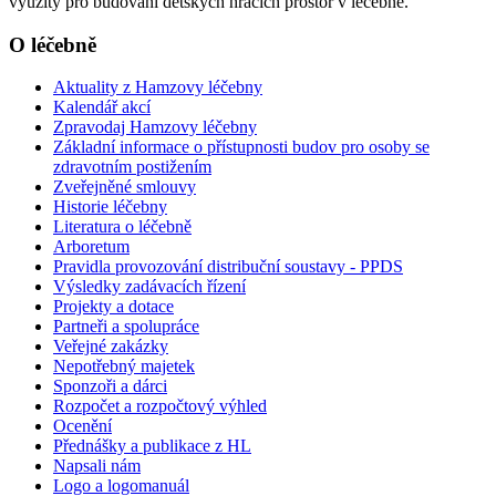
využity pro budování dětských hracích prostor v léčebně.
O léčebně
Aktuality z Hamzovy léčebny
Kalendář akcí
Zpravodaj Hamzovy léčebny
Základní informace o přístupnosti budov pro osoby se
zdravotním postižením
Zveřejněné smlouvy
Historie léčebny
Literatura o léčebně
Arboretum
Pravidla provozování distribuční soustavy - PPDS
Výsledky zadávacích řízení
Projekty a dotace
Partneři a spolupráce
Veřejné zakázky
Nepotřebný majetek
Sponzoři a dárci
Rozpočet a rozpočtový výhled
Ocenění
Přednášky a publikace z HL
Napsali nám
Logo a logomanuál