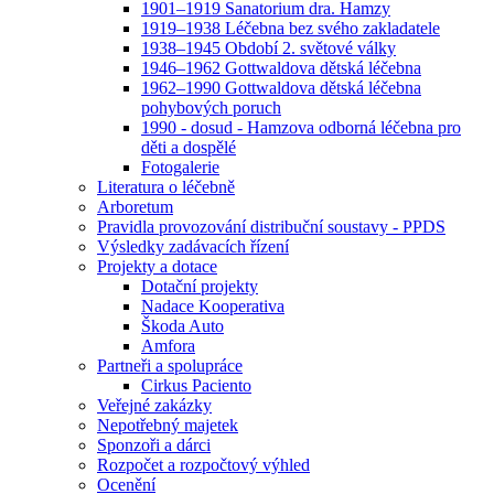
1901–1919 Sanatorium dra. Hamzy
1919–1938 Léčebna bez svého zakladatele
1938–1945 Období 2. světové války
1946–1962 Gottwaldova dětská léčebna
1962–1990 Gottwaldova dětská léčebna
pohybových poruch
1990 - dosud - Hamzova odborná léčebna pro
děti a dospělé
Fotogalerie
Literatura o léčebně
Arboretum
Pravidla provozování distribuční soustavy - PPDS
Výsledky zadávacích řízení
Projekty a dotace
Dotační projekty
Nadace Kooperativa
Škoda Auto
Amfora
Partneři a spolupráce
Cirkus Paciento
Veřejné zakázky
Nepotřebný majetek
Sponzoři a dárci
Rozpočet a rozpočtový výhled
Ocenění