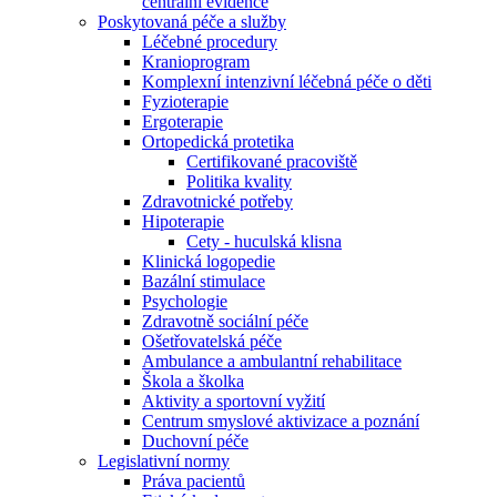
centrální evidence
Poskytovaná péče a služby
Léčebné procedury
Kranioprogram
Komplexní intenzivní léčebná péče o děti
Fyzioterapie
Ergoterapie
Ortopedická protetika
Certifikované pracoviště
Politika kvality
Zdravotnické potřeby
Hipoterapie
Cety - huculská klisna
Klinická logopedie
Bazální stimulace
Psychologie
Zdravotně sociální péče
Ošetřovatelská péče
Ambulance a ambulantní rehabilitace
Škola a školka
Aktivity a sportovní vyžití
Centrum smyslové aktivizace a poznání
Duchovní péče
Legislativní normy
Práva pacientů