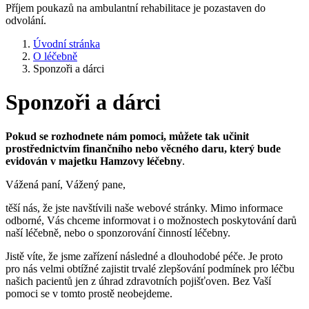
Příjem poukazů na ambulantní rehabilitace je pozastaven do
odvolání.
Úvodní stránka
O léčebně
Sponzoři a dárci
Sponzoři a dárci
Pokud se rozhodnete nám pomoci, můžete tak učinit
prostřednictvím finančního nebo věcného daru, který bude
evidován v majetku Hamzovy léčebny
.
Vážená paní, Vážený pane,
těší nás, že jste navštívili naše webové stránky. Mimo informace
odborné, Vás chceme informovat i o možnostech poskytování darů
naší léčebně, nebo o sponzorování činností léčebny.
Jistě víte, že jsme zařízení následné a dlouhodobé péče. Je proto
pro nás velmi obtížné zajistit trvalé zlepšování podmínek pro léčbu
našich pacientů jen z úhrad zdravotních pojišťoven. Bez Vaší
pomoci se v tomto prostě neobejdeme.