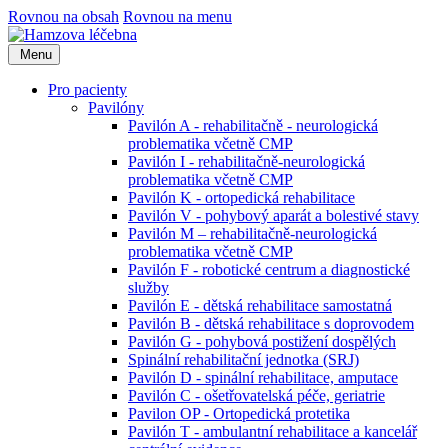
Rovnou na obsah
Rovnou na menu
Menu
Pro pacienty
Pavilóny
Pavilón A - rehabilitačně - neurologická
problematika včetně CMP
Pavilón I - rehabilitačně-neurologická
problematika včetně CMP
Pavilón K - ortopedická rehabilitace
Pavilón V - pohybový aparát a bolestivé stavy
Pavilón M – rehabilitačně-neurologická
problematika včetně CMP
Pavilón F - robotické centrum a diagnostické
služby
Pavilón E - dětská rehabilitace samostatná
Pavilón B - dětská rehabilitace s doprovodem
Pavilón G - pohybová postižení dospělých
Spinální rehabilitační jednotka (SRJ)
Pavilón D - spinální rehabilitace, amputace
Pavilón C - ošetřovatelská péče, geriatrie
Pavilon OP - Ortopedická protetika
Pavilón T - ambulantní rehabilitace a kancelář