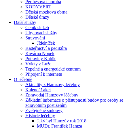
Perthesova choroba
KODYVERT
Dětská mozková obrna
Dětské úrazy
Další služby
Ceník služeb
Ubytovací služby
Stravování
Jídelníček
Kadeřnictví a pedikúra
Kavárna Nopek
Potraviny Kubík
Výlety z Luže
Tepelné a energetické centrum
Připojení k internetu
O léčebně
Aktuality z Hamzovy léčebny
Kalendář akcí
Zpravodaj Hamzovy léčebny
Základní informace o přístupnosti budov pro osoby se
zdravotním postižením
Zveřejněné smlouvy
Historie léčebny
Jaký byl Hamzův rok 2018
MUDr. František Hamza