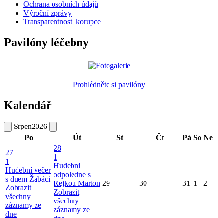
Ochrana osobních údajů
Výroční zprávy
Transparentnost, korupce
Pavilóny léčebny
Prohlédněte si pavilóny
Kalendář
Srpen
2026
Po
Út
St
Čt
Pá
So
Ne
28
27
1
1
Hudební
Hudební večer
odpoledne s
s duem Žabáci
Rejkou Marton
29
30
31
1
2
Zobrazit
Zobrazit
všechny
všechny
záznamy ze
záznamy ze
dne