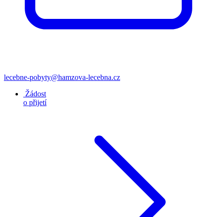
lecebne-pobyty@hamzova-lecebna.cz
Žádost
o přijetí