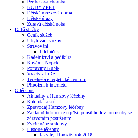
Perthesova choroba
KODYVERT
Dětská mozková obrna
Dětské úrazy
Zdravá dětská noha
Další služby
Ceník služeb
Ubytovací služby
Stravování
Jídelníček
Kadeřnictví a pedikúra
Kavárna Nopek
Potraviny Kubík
Výlety z Luže
Tepelné a energetické centrum
Připojení k internetu
O léčebně
Aktuality z Hamzovy léčebny
Kalendář akcí
Zpravodaj Hamzovy léčebny
Základní informace o přístupnosti budov pro osoby se
zdravotním postižením
Zveřejněné smlouvy
Historie léčebny
Jaký byl Hamzův rok 2018