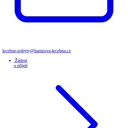
lecebne-pobyty@hamzova-lecebna.cz
Žádost
o přijetí