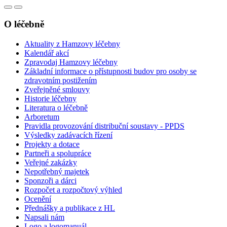
O léčebně
Aktuality z Hamzovy léčebny
Kalendář akcí
Zpravodaj Hamzovy léčebny
Základní informace o přístupnosti budov pro osoby se
zdravotním postižením
Zveřejněné smlouvy
Historie léčebny
Literatura o léčebně
Arboretum
Pravidla provozování distribuční soustavy - PPDS
Výsledky zadávacích řízení
Projekty a dotace
Partneři a spolupráce
Veřejné zakázky
Nepotřebný majetek
Sponzoři a dárci
Rozpočet a rozpočtový výhled
Ocenění
Přednášky a publikace z HL
Napsali nám
Logo a logomanuál