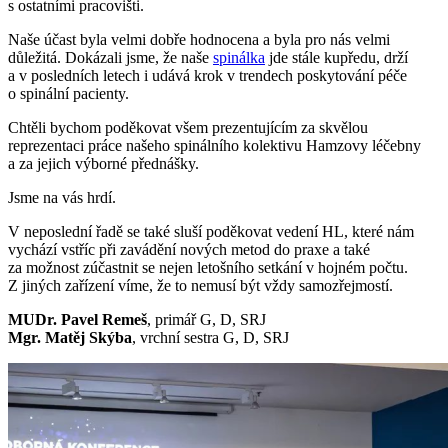
s ostatními pracovišti.
Naše účast byla velmi dobře hodnocena a byla pro nás velmi
důležitá. Dokázali jsme, že naše
spinálka
jde stále kupředu, drží
a v posledních letech i udává krok v trendech poskytování péče
o spinální pacienty.
Chtěli bychom poděkovat všem prezentujícím za skvělou
reprezentaci práce našeho spinálního kolektivu Hamzovy léčebny
a za jejich výborné přednášky.
Jsme na vás hrdí.
V neposlední řadě se také sluší poděkovat vedení HL, které nám
vychází vstříc při zavádění nových metod do praxe a také
za možnost zúčastnit se nejen letošního setkání v hojném počtu.
Z jiných zařízení víme, že to nemusí být vždy samozřejmostí.
MUDr. Pavel Remeš
, primář G, D, SRJ
Mgr. Matěj Skýba
, vrchní sestra G, D, SRJ