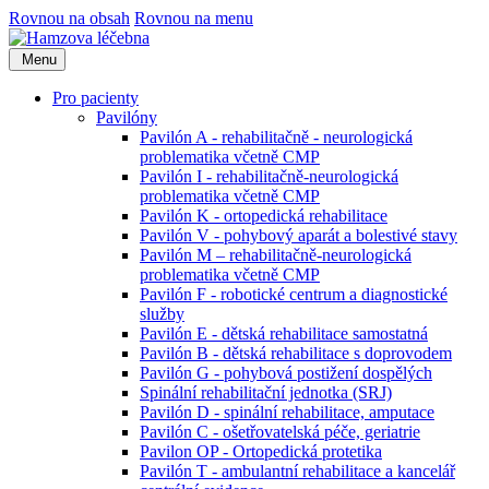
Rovnou na obsah
Rovnou na menu
Menu
Pro pacienty
Pavilóny
Pavilón A - rehabilitačně - neurologická
problematika včetně CMP
Pavilón I - rehabilitačně-neurologická
problematika včetně CMP
Pavilón K - ortopedická rehabilitace
Pavilón V - pohybový aparát a bolestivé stavy
Pavilón M – rehabilitačně-neurologická
problematika včetně CMP
Pavilón F - robotické centrum a diagnostické
služby
Pavilón E - dětská rehabilitace samostatná
Pavilón B - dětská rehabilitace s doprovodem
Pavilón G - pohybová postižení dospělých
Spinální rehabilitační jednotka (SRJ)
Pavilón D - spinální rehabilitace, amputace
Pavilón C - ošetřovatelská péče, geriatrie
Pavilon OP - Ortopedická protetika
Pavilón T - ambulantní rehabilitace a kancelář