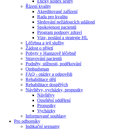
Etický kodex sestry
Řízení kvality
Akreditované zařízení
Rada pro kvalitu
Sledování nežádoucích událostí
Spokojenost pacientů
Program podpory zdraví
Vize, poslání a strategie HL
Léčebna a její služby
Žádost o přijetí
Pobyty v Hamzově léčebně
Stravování pacientů
Podněty, stížnosti, poděkování
Ombudsman
FAQ - otázky a odpovědi
Rehabilitace dětí
Rehabilitace dospělých
Návštěvy, vycházky, propustky
Návštěvy
Opuštění oddělení
Propustky
Vycházky
Informované souhlasy
Pro odborníky
Indikační seznamy