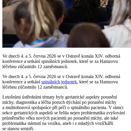
Ve dnech 4. a 5. června 2026 se v Ostravě konala XIV. odborná
konference a setkání spinálních jednotek, které se za Hamzovu
léčebnu zúčastnilo 12 zaměstnanců.
Ve dnech 4. a 5. června 2026 se v Ostravě konala XIV. odborná
konference a setkání
spinálních jednotek
, které se za Hamzovu
léčebnu zúčastnilo 12 zaměstnanců.
Letošními ústředními tématy byly geriatrické aspekty poranění
míchy, diagnostika a léčba poruch dýchání po poranění míchy
a multioborová spolupráce při péči o spinálního pacienta. V rámci
sekce geriatrických aspektů se řešila nejen problematika zvyšování
průměrného věku nových pacientů po poranění míchy, ale také
problematika stárnutí na vozíku, aneb i z mladých vozíčkářů
se stanou senioři.