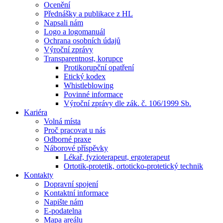
Ocenění
Přednášky a publikace z HL
Napsali nám
Logo a logomanuál
Ochrana osobních údajů
Výroční zprávy
Transparentnost, korupce
Protikorupční opatření
Etický kodex
Whistleblowing
Povinné informace
Výroční zprávy dle zák. č. 106/1999 Sb.
Kariéra
Volná místa
Proč pracovat u nás
Odborné praxe
Náborové příspěvky
Lékař, fyzioterapeut, ergoterapeut
Ortotik-protetik, ortoticko-protetický technik
Kontakty
Dopravní spojení
Kontaktní informace
Napište nám
E-podatelna
Mapa areálu