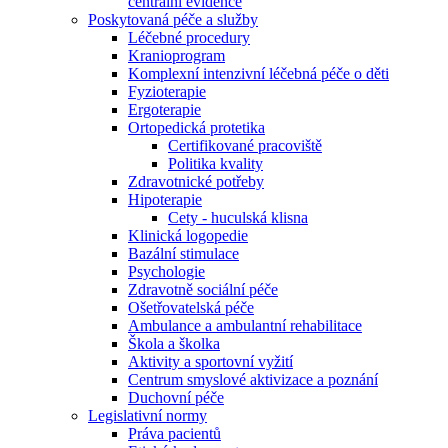
centrální evidence
Poskytovaná péče a služby
Léčebné procedury
Kranioprogram
Komplexní intenzivní léčebná péče o děti
Fyzioterapie
Ergoterapie
Ortopedická protetika
Certifikované pracoviště
Politika kvality
Zdravotnické potřeby
Hipoterapie
Cety - huculská klisna
Klinická logopedie
Bazální stimulace
Psychologie
Zdravotně sociální péče
Ošetřovatelská péče
Ambulance a ambulantní rehabilitace
Škola a školka
Aktivity a sportovní vyžití
Centrum smyslové aktivizace a poznání
Duchovní péče
Legislativní normy
Práva pacientů