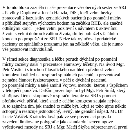
V tomto bloku zazněla i naše prezentace všeobecných sester ze SRJ
- Pavlíny Dopitové a Josefa Hanzla, DiS., kteří velmi hezky
zpracovali 2 kazuistiky geriatrických pacientů po poranění míchy
s přibližně stejným výchozím bodem na začátku RHB, ale značně
odlišnými konci - jeden velmi pozitivní s návratem k aktivnímu
životu s velmi dobrou kvalitou života, druhý bohužel s fatálním
koncem po propuštění ze SRJ. Nelze tak vylučovat geriatrické
pacienty ze spinálního programu jen na základě věku, ale je nutno
vše posuzovat individuálně.
V rámci sekce diagnostika a léčba poruch dýchání po poranění
míchy zazněly další 4 prezentace Hamzovy léčebny. Na úvod Mgr.
Petr Vostřel i s trochou filosofického nadhledu přednesl velmi
komplexní náhled na respiraci spinálních pacientů, a prezentoval
zejména činnost fyzioterapeuta v péči o dýchání pacientů
po poranění míchy a také zmínil Vojtovu metodu, kterou s úspěchem
v této péči používá. Dalším prezentujícím byl Mgr. Petr Šmíd, který
si připravil téma skupinové respirační terapie na SRJ s pomocí
přefukových píšťal, která snad z celého kongresu zaujala nejvíce.
A to zejména tím, jak snadné to může být, když se toho ujme někdo
schopný a realizuje jednoduchý, levný, ale geniální nápad. MUDr.
Lucie Vašíček Kratochvílová pak ve své prezentaci popsala
zavedení limitované polygrafie jako standardní screeningové
vyšetřovací metody na SRJ a Mgr. Matěj Skýba odprezentoval první