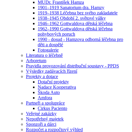
MUDr. František Hamza
1901–1919 Sanatorium dra. Hamzy
1919–1938 Léčebna bez svého zakladatele
1938–1945 Období 2. světové války
1946–1962 Gottwaldova dětská léčebna
1962–1990 Gottwaldova dětská léčebna
pohybových poruch
1990 - dosud - Hamzova odborná léčebna pro
děti a dospělé
Fotogalerie
Literatura o léčebně
Arboretum
Pravidla provozování distribuční soustavy - PPDS
Výsledky zadávacích řízení
Projekty a dotace
Dotační projekty
Nadace Kooperativa
Škoda Auto
Amfora
Partneři a spolupráce
Cirkus Paciento
Veřejné zakázky
Nepotřebný majetek
Sponzoři a dárci
Rozpočet a rozpočtový výhled