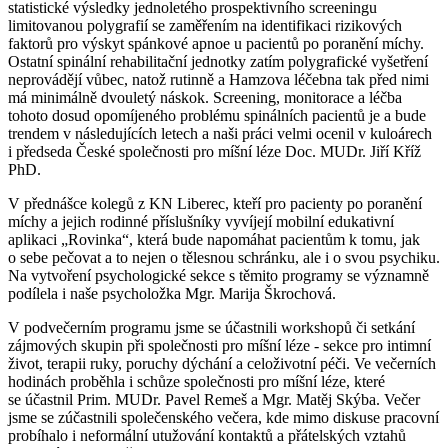
statistické výsledky jednoletého prospektivního screeningu
limitovanou polygrafií se zaměřením na identifikaci rizikových
faktorů pro výskyt spánkové apnoe u pacientů po poranění míchy.
Ostatní spinální rehabilitační jednotky zatím polygrafické vyšetření
neprovádějí vůbec, natož rutinně a Hamzova léčebna tak před nimi
má minimálně dvouletý náskok. Screening, monitorace a léčba
tohoto dosud opomíjeného problému spinálních pacientů je a bude
trendem v následujících letech a naši práci velmi ocenil v kuloárech
i předseda České společnosti pro míšní léze Doc. MUDr. Jiří Kříž
PhD.
V přednášce kolegů z KN Liberec, kteří pro pacienty po poranění
míchy a jejich rodinné příslušníky vyvíjejí mobilní edukativní
aplikaci „Rovinka“, která bude napomáhat pacientům k tomu, jak
o sebe pečovat a to nejen o tělesnou schránku, ale i o svou psychiku.
Na vytvoření psychologické sekce s těmito programy se významně
podílela i naše psycholožka Mgr. Marija Škrochová.
V podvečerním programu jsme se účastnili workshopů či setkání
zájmových skupin při společnosti pro míšní léze - sekce pro intimní
život, terapii ruky, poruchy dýchání a celoživotní péči. Ve večerních
hodinách proběhla i schůze společnosti pro míšní léze, které
se účastnil Prim. MUDr. Pavel Remeš a Mgr. Matěj Skýba. Večer
jsme se zúčastnili společenského večera, kde mimo diskuse pracovní
probíhalo i neformální utužování kontaktů a přátelských vztahů