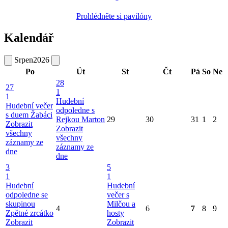
Prohlédněte si pavilóny
Kalendář
Srpen
2026
Po
Út
St
Čt
Pá
So
Ne
28
27
1
1
Hudební
Hudební večer
odpoledne s
s duem Žabáci
Rejkou Marton
29
30
31
1
2
Zobrazit
Zobrazit
všechny
všechny
záznamy ze
záznamy ze
dne
dne
3
5
1
1
Hudební
Hudební
odpoledne se
večer s
skupinou
Milčou a
4
6
7
8
9
Zpětné zrcátko
hosty
Zobrazit
Zobrazit