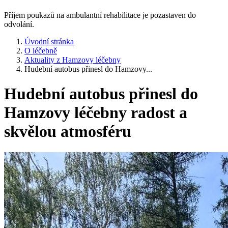
Příjem poukazů na ambulantní rehabilitace je pozastaven do
odvolání.
Úvodní stránka
O léčebně
Aktuality z Hamzovy léčebny
Hudební autobus přinesl do Hamzovy...
Hudební autobus přinesl do
Hamzovy léčebny radost a
skvělou atmosféru