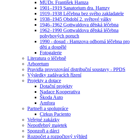
MUDr. František Hamza
1901–1919 Sanatorium dra. Hamzy
1919–1938 Léčebna bez svého zakladatele
1938–1945 Období 2. světové války
1946–1962 Gottwaldova dětská léčebna
1962–1990 Gottwaldova dětská léčebna
pohybových poruch
1990 - dosud - Hamzova odborná léčebna pro
děti a dospělé
Fotogalerie
Literatura o léčebně
Arboretum
Pravidla provozování distribuční soustavy - PPDS
Výsledky zadávacích řízení
Projekty a dotace
Dotační projekty
Nadace Kooperativa
Škoda Auto
Amfora
Partneři a spolupráce
Cirkus Paciento
Veřejné zakázky
Nepotřebný majetek
Sponzoři a dárci
Rozpočet a rozpočtový výhled