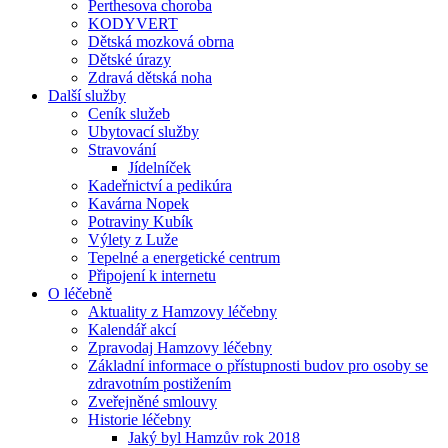
Perthesova choroba
KODYVERT
Dětská mozková obrna
Dětské úrazy
Zdravá dětská noha
Další služby
Ceník služeb
Ubytovací služby
Stravování
Jídelníček
Kadeřnictví a pedikúra
Kavárna Nopek
Potraviny Kubík
Výlety z Luže
Tepelné a energetické centrum
Připojení k internetu
O léčebně
Aktuality z Hamzovy léčebny
Kalendář akcí
Zpravodaj Hamzovy léčebny
Základní informace o přístupnosti budov pro osoby se
zdravotním postižením
Zveřejněné smlouvy
Historie léčebny
Jaký byl Hamzův rok 2018