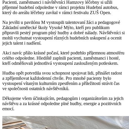
Pacienti, zaměstnanci i návštěvníci Hamzovy léčebny si užili
příjemné hudební odpoledne v rámci projektu Hudební autobus,
který do areálu léčebny zavítal v rámci festivalu ZUŠ Open.
Na jevišti u pavilónu M vystoupili talentovaní žáci a pedagogové
Základní umělecké školy Vysoké Mýto, kteří pro publikum
připravili pestrý program plný hudby a dobré nálady. Návštěvníci si
mohli vychutnat vystoupení různých hudebních uskupení a ocenit
jejich talent i nadšení.
Akci navíc přálo krásné počasí, které podtrhlo příjemnou atmosféru
celého odpoledne. Hlediště zaplnili pacienti, zaměstnanci i hosté,
kteří odměňovali jednotlivá vystoupení zaslouženým potleskem.
Hudba opět potvrdila svou schopnost spojovat lidi, přinášet radost
a zpříjemňovat každodenní chvíle. Pro mnohé pacienty bylo
vystoupení vítaným kulturním zpestřením a příležitostí strávit čas
ve společnosti ostatních návštěvníků.
Děkujeme všem účinkujícím, pedagogům i organizátorům za jejich
návštěvu a za krásné odpoledne plné hudby, energie a pozitivních
emocí.