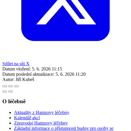
Sdílet na síti X
Datum vložení:
5. 6. 2026 11:15
Datum poslední aktualizace:
5. 6. 2026 11:20
Autor:
Jiří Kubeš
O léčebně
Aktuality z Hamzovy léčebny
Kalendář akcí
Zpravodaj Hamzovy léčebny
Základní informace o přístupnosti budov pro osoby se