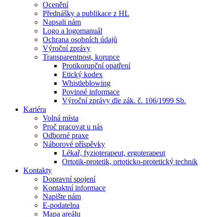
Ocenění
Přednášky a publikace z HL
Napsali nám
Logo a logomanuál
Ochrana osobních údajů
Výroční zprávy
Transparentnost, korupce
Protikorupční opatření
Etický kodex
Whistleblowing
Povinné informace
Výroční zprávy dle zák. č. 106/1999 Sb.
Kariéra
Volná místa
Proč pracovat u nás
Odborné praxe
Náborové příspěvky
Lékař, fyzioterapeut, ergoterapeut
Ortotik-protetik, ortoticko-protetický technik
Kontakty
Dopravní spojení
Kontaktní informace
Napište nám
E-podatelna
Mapa areálu