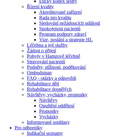
Etický kodex sestry
Řízení kvality
Akreditované zařízení
Rada pro kvalitu
Sledování nežádoucích událostí
Spokojenost pacientů
Program podpory zdraví
Vize, poslání a strategie HL
Léčebna a její služby
Žádost o přijetí
Pobyty v Hamzově léčebně
Stravování pacientů
Podněty, stížnosti, poděkování
Ombudsman
FAQ - otázky a odpovědi
Rehabilitace dětí
Rehabilitace dospělých
Návštěvy, vycházky, propustky
Návštěvy
Opuštění oddělení
Propustky
Vycházky
Informované souhlasy
Pro odborníky
Indikační seznamy