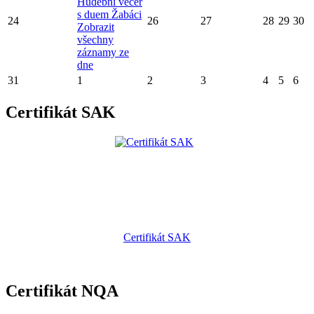
Hudební večer
s duem Žabáci
24
26
27
28
29
30
Zobrazit
všechny
záznamy ze
dne
31
1
2
3
4
5
6
Certifikát SAK
Certifikát SAK
Certifikát NQA