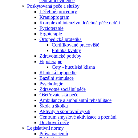
centrální evidence
Poskytovaná péče a služby
Léčebné procedury
Kranioprogram
Komplexní intenzivní léčebná péče o děti
Fyzioterapie
Ergoterapie
Ortopedická protetika
Certifikované pracoviště
Politika kvality
Zdravotnické potřeby
Hipoterapie
Cety - huculská klisna
Klinická logopedie
Bazální stimulace
Psychologie
Zdravotně sociální péče
Ošetřovatelská péče
Ambulance a ambulantní rehabilitace
Škola a školka
Aktivity a sportovní vyžití
Centrum smyslové aktivizace a poznání
Duchovní péče
Legislativní normy
Práva pacientů