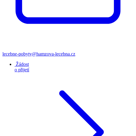
lecebne-pobyty@hamzova-lecebna.cz
Žádost
o přijetí