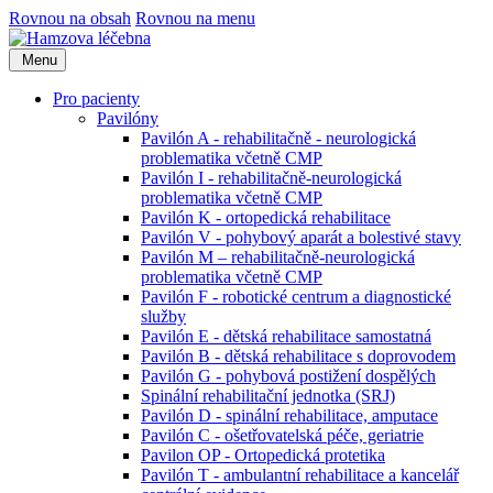
Rovnou na obsah
Rovnou na menu
Menu
Pro pacienty
Pavilóny
Pavilón A - rehabilitačně - neurologická
problematika včetně CMP
Pavilón I - rehabilitačně-neurologická
problematika včetně CMP
Pavilón K - ortopedická rehabilitace
Pavilón V - pohybový aparát a bolestivé stavy
Pavilón M – rehabilitačně-neurologická
problematika včetně CMP
Pavilón F - robotické centrum a diagnostické
služby
Pavilón E - dětská rehabilitace samostatná
Pavilón B - dětská rehabilitace s doprovodem
Pavilón G - pohybová postižení dospělých
Spinální rehabilitační jednotka (SRJ)
Pavilón D - spinální rehabilitace, amputace
Pavilón C - ošetřovatelská péče, geriatrie
Pavilon OP - Ortopedická protetika
Pavilón T - ambulantní rehabilitace a kancelář