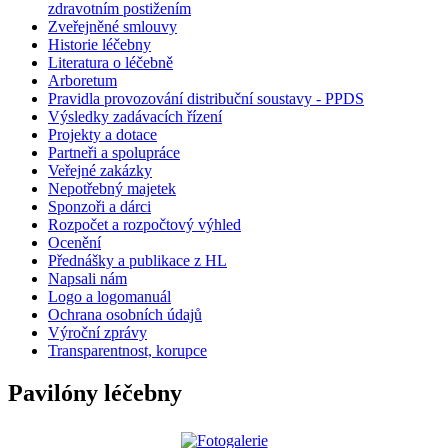
zdravotním postižením
Zveřejněné smlouvy
Historie léčebny
Literatura o léčebně
Arboretum
Pravidla provozování distribuční soustavy - PPDS
Výsledky zadávacích řízení
Projekty a dotace
Partneři a spolupráce
Veřejné zakázky
Nepotřebný majetek
Sponzoři a dárci
Rozpočet a rozpočtový výhled
Ocenění
Přednášky a publikace z HL
Napsali nám
Logo a logomanuál
Ochrana osobních údajů
Výroční zprávy
Transparentnost, korupce
Pavilóny léčebny