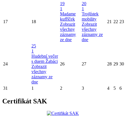
19
20
1
1
Madame
Trojlístek
kufříček
mobility
17
18
21
22
23
Zobrazit
Zobrazit
všechny
všechny
záznamy
záznamy ze
ze dne
dne
25
1
Hudební večer
s duem Žabáci
24
26
27
28
29
30
Zobrazit
všechny
záznamy ze
dne
31
1
2
3
4
5
6
Certifikát SAK