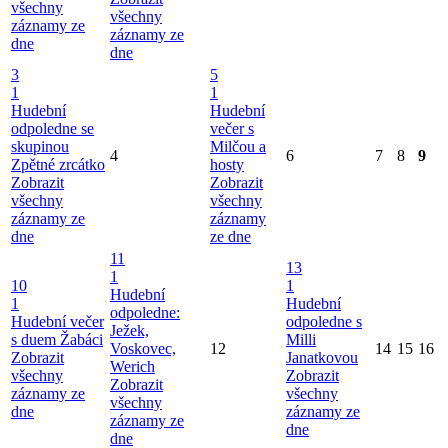
všechny
všechny
záznamy ze
záznamy ze
dne
dne
3
5
1
1
Hudební
Hudební
odpoledne se
večer s
skupinou
Milčou a
4
6
7
8
9
Zpětné zrcátko
hosty
Zobrazit
Zobrazit
všechny
všechny
záznamy ze
záznamy
dne
ze dne
11
13
1
10
1
Hudební
1
Hudební
odpoledne:
Hudební večer
odpoledne s
Ježek,
s duem Žabáci
Milli
Voskovec,
12
14
15
16
Zobrazit
Janatkovou
Werich
všechny
Zobrazit
Zobrazit
záznamy ze
všechny
všechny
dne
záznamy ze
záznamy ze
dne
dne