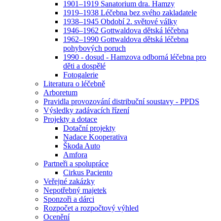
1901–1919 Sanatorium dra. Hamzy
1919–1938 Léčebna bez svého zakladatele
1938–1945 Období 2. světové války
1946–1962 Gottwaldova dětská léčebna
1962–1990 Gottwaldova dětská léčebna
pohybových poruch
1990 - dosud - Hamzova odborná léčebna pro
děti a dospělé
Fotogalerie
Literatura o léčebně
Arboretum
Pravidla provozování distribuční soustavy - PPDS
Výsledky zadávacích řízení
Projekty a dotace
Dotační projekty
Nadace Kooperativa
Škoda Auto
Amfora
Partneři a spolupráce
Cirkus Paciento
Veřejné zakázky
Nepotřebný majetek
Sponzoři a dárci
Rozpočet a rozpočtový výhled
Ocenění