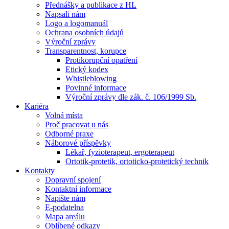
Přednášky a publikace z HL
Napsali nám
Logo a logomanuál
Ochrana osobních údajů
Výroční zprávy
Transparentnost, korupce
Protikorupční opatření
Etický kodex
Whistleblowing
Povinné informace
Výroční zprávy dle zák. č. 106/1999 Sb.
Kariéra
Volná místa
Proč pracovat u nás
Odborné praxe
Náborové příspěvky
Lékař, fyzioterapeut, ergoterapeut
Ortotik-protetik, ortoticko-protetický technik
Kontakty
Dopravní spojení
Kontaktní informace
Napište nám
E-podatelna
Mapa areálu
Oblíbené odkazy