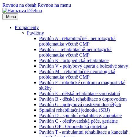
Rovnou na obsah
Rovnou na menu
Menu
Pro pacienty
Pavilóny
Pavilón A - rehabilitačně - neurologická
problematika včetně CMP
Pavilón I - rehabilitačně-neurologická
problematika včetně CMP
Pavilón K - ortopedická rehabilitace
Pavilón V - pohybový aparát a bolestivé stavy
Pavilón M – rehabilitačně-neurologická
problematika včetně CMP
Pavilón F - robotické centrum a diagnostické
služby
Pavilón E - dětská rehabilitace samostatná
Pavilón B - dětská rehabilitace s doprovodem
Pavilón G - pohybová postižení dospělých
Spinální rehabilitační jednotka (SRJ)
Pavilón D - spinální rehabilitace, amputace
Pavilón C - ošetřovatelská péče, geriatrie
Pavilon OP - Ortopedická protetika
Pavilón T - ambulantní rehabilitace a kancelář