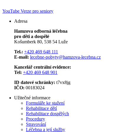
YouTube
Verze pro seniory
Adresa
Hamzova odborná léčebna
pro děti a dospělé
Košumberk 80, 538 54 Luže
Tel.:
+420 469 648 111
E-mail:
lecebne-pobyty@hamzova-lecebna.cz
Kancelář centrální evidence:
Tel:
+420 469 648 901
ID datové schránky:
t7vx8jg
IČO:
00183024
Užitečné informace
Formuláře ke stažení
Rehabilitace dětí
Rehabilitace dospělých
Procedury
Stravování
Léčebna a její služby