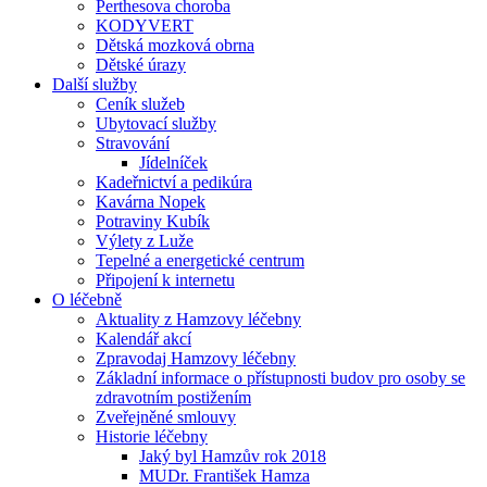
Perthesova choroba
KODYVERT
Dětská mozková obrna
Dětské úrazy
Další služby
Ceník služeb
Ubytovací služby
Stravování
Jídelníček
Kadeřnictví a pedikúra
Kavárna Nopek
Potraviny Kubík
Výlety z Luže
Tepelné a energetické centrum
Připojení k internetu
O léčebně
Aktuality z Hamzovy léčebny
Kalendář akcí
Zpravodaj Hamzovy léčebny
Základní informace o přístupnosti budov pro osoby se
zdravotním postižením
Zveřejněné smlouvy
Historie léčebny
Jaký byl Hamzův rok 2018
MUDr. František Hamza