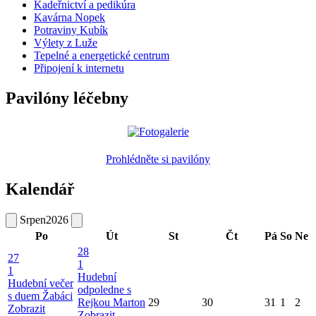
Kadeřnictví a pedikúra
Kavárna Nopek
Potraviny Kubík
Výlety z Luže
Tepelné a energetické centrum
Připojení k internetu
Pavilóny léčebny
Prohlédněte si pavilóny
Kalendář
Srpen
2026
Po
Út
St
Čt
Pá
So
Ne
28
27
1
1
Hudební
Hudební večer
odpoledne s
s duem Žabáci
Rejkou Marton
29
30
31
1
2
Zobrazit
Zobrazit