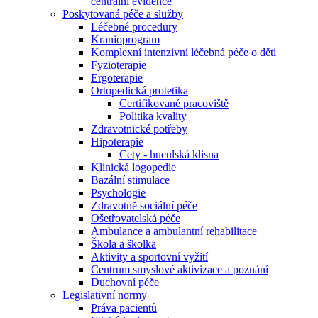
centrální evidence
Poskytovaná péče a služby
Léčebné procedury
Kranioprogram
Komplexní intenzivní léčebná péče o děti
Fyzioterapie
Ergoterapie
Ortopedická protetika
Certifikované pracoviště
Politika kvality
Zdravotnické potřeby
Hipoterapie
Cety - huculská klisna
Klinická logopedie
Bazální stimulace
Psychologie
Zdravotně sociální péče
Ošetřovatelská péče
Ambulance a ambulantní rehabilitace
Škola a školka
Aktivity a sportovní vyžití
Centrum smyslové aktivizace a poznání
Duchovní péče
Legislativní normy
Práva pacientů