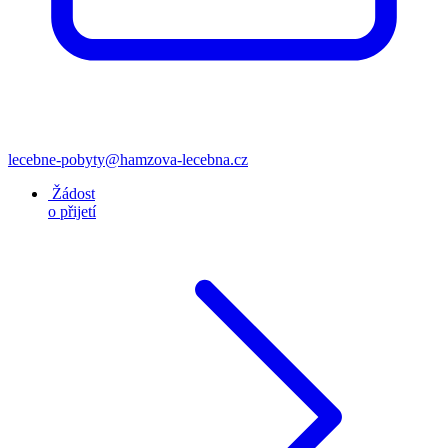
lecebne-pobyty@hamzova-lecebna.cz
Žádost
o přijetí