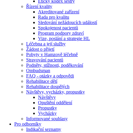
Etický kodex sestry
Řízení kvality
Akreditované zařízení
Rada pro kvalitu
Sledování nežádoucích událostí
Spokojenost pacientů
Program podpory zdraví
Vize, poslání a strategie HL
Léčebna a její služby
Žádost o přijetí
Pobyty v Hamzově léčebně
Stravování pacientů
Podněty, stížnosti, poděkování
Ombudsman
FAQ - otázky a odpovědi
Rehabilitace dětí
Rehabilitace dospělých
Návštěvy, vycházky, propustky
Návštěvy
Opuštění oddělení
Propustky
Vycházky
Informované souhlasy
Pro odborníky
Indikační seznamy