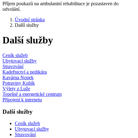
Příjem poukazů na ambulantní rehabilitace je pozastaven do
odvolání.
Úvodní stránka
Další služby
Další služby
Ceník služeb
Ubytovací služby
Stravování
Kadeřnictví a pedikúra
Kavárna Nopek
Potraviny Kubík
Výlety z Luže
Tepelné a energetické centrum
Připojení k internetu
Další služby
Ceník služeb
Ubytovací služby
Stravování